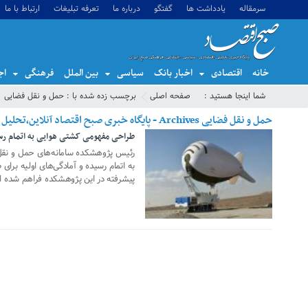
سرمقاله
یادداشت ها
گفتگو
درباره ما
تعرفه تبلیغات
ارتباط با ما
خانه
اقتصادی
اخبار بانک
سیاسی
بین الملل
فرهنگی
اج
شما اینجا هستید :
صفحه اصلی
برچسب زده شده با : حمل و نقل فضایی
حمل و نقل فضایی Archives - پایگاه خبری صبح اقتصاد آنلاین،تحلیل اقتصادی،اخبار اقتصادی
طراحی مفهومی کشتی هوایی به اتمام رس
28 آگوست 2019
رئیس پژوهشکده سامانه‌های حمل و نق
به اتمام رسیده و آمادگی‌های اولیه برا
پیشرفته در این پژوهشکده فراهم شده 