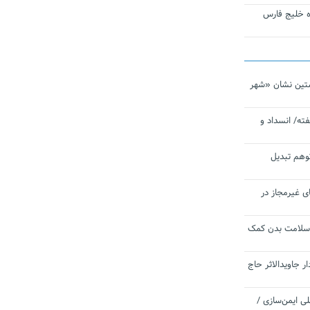
تاره خلیج فارس
تین نشان «شهر
ته/ انسداد و
توهم تبدیل
ی غیرمجاز در
 سلامت بدن کمک
 جاویدالاثر حاج
 به برنامه ملی ایمن‌سازی /