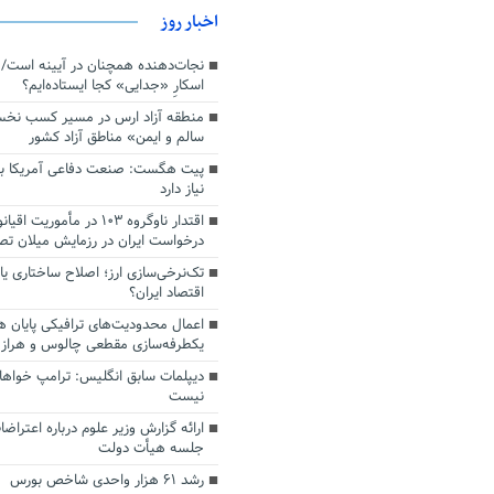
اخبار روز
اسکارِ «جدایی» کجا ایستاده‌ایم؟
منطقه آزاد ارس در مسیر کسب نخ
سالم و ایمن» مناطق آزاد کشور
پیت هگست: صنعت دفاعی آمریکا به
نیاز دارد
درخواست ایران در رزمایش میلان ت
تک‌نرخی‌سازی ارز؛ اصلاح ساختاری ی
اقتصاد ایران؟
اعمال محدودیت‌های ترافیکی پایان ه
یکطرفه‌سازی مقطعی چالوس و هراز
دیپلمات سابق انگلیس:‌ ترامپ خواها
نیست
ارائه گزارش وزیر علوم درباره اعتراضا
جلسه هیأت دولت
رشد ۶۱ هزار واحدی شاخص بورس