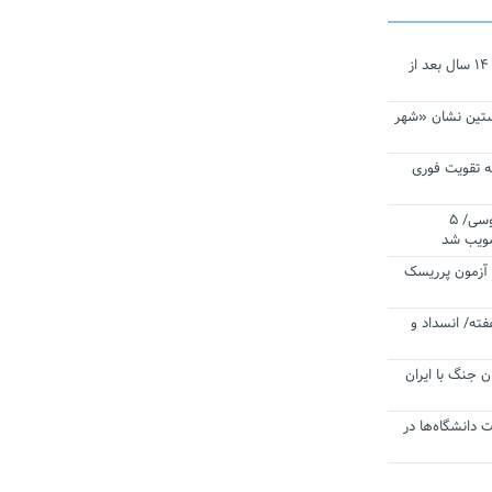
نجات‌دهنده‌ همچنان در آیینه است/ ۱۴ سال بعد از
ستین نشان «شهر
 تقویت فوری
اقتدار ناوگروه ۱۰۳ در مأموریت‌ اقیانوسی/ ۵
صویب شد
ا آزمون پرریسک
فته/ انسداد و
ن جنگ با ایران
ت دانشگاه‌ها در