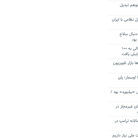
توهم تبدیل
 نظامی با ایران
دنبال سلاح
بود
آستانه الزام به دریافت صورت های مالی به ۱۰۰
زایش یافت
ا بازار تلویزیون
 اوسمار؛ پای
 «بیلبورد» بود /
ای غیرمجاز در
انه ترامپ در
 ملی نیاز داریم