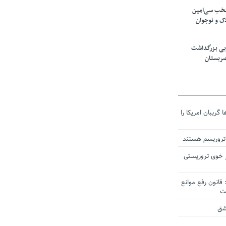
تخب سی‌امین
ک و نوجوان
بی بزرگداشت
صربستان
ریبان امریکا را
 تروریسم هستند
 خوی تروریستی
انون رفع موانع
شق