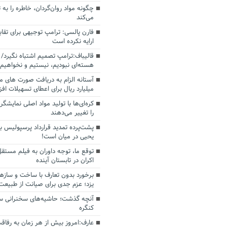
چگونه مواد روان‌گردان، خاطره را به 
می‌کند
فارن پالسی: ترامپ توجیهی برای تقابل
ارایه نکرده است
قالیباف:ترامپ تصمیم اشتباه نگیرد/ 
هسته‌ای نبودیم، نیستیم و نخواهیم 
میلیارد ریال برای اعطای تسهیلات اف
کره‌ای‌ها با تولید مواد اصلی نمایشگره
را تغییر می‌دهند
پشت‌پرده تمدید قرارداد پرسپولیس با
یحیی در میان است!
توقع ما، توجه داوران به فیلم مستقل
اکران در تابستان آینده
برخورد بدون تعارف با ساخت‌ و سازه
یزد؛ عزم جدی برای صیانت از طبیعت
آنچه گذشت؛ حاشیه‌های سخنرانی سال
کنگره
عارف:امروز بیش از هر زمان به رفاقت