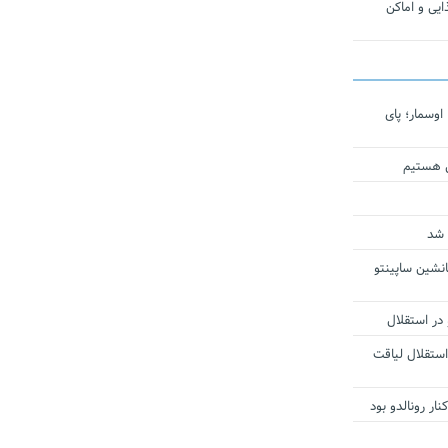
یی و اماکن
اوسمار؛ پای
ی هستیم
 شد
انشین ساپینتو
 در استقلال
استقلال لیاقت
ار رونالدو بود