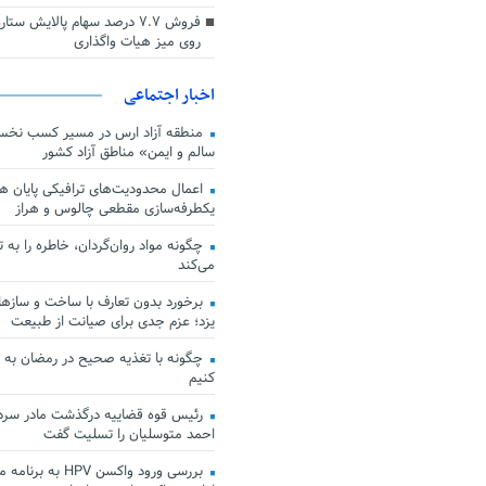
فروش ۷.۷ درصد سهام پالایش س
روی میز هیات واگذاری
اخبار اجتماعی
منطقه آزاد ارس در مسیر کسب نخس
سالم و ایمن» مناطق آزاد کشور
اعمال محدودیت‌های ترافیکی پایان هف
یکطرفه‌سازی مقطعی چالوس و هراز
چگونه مواد روان‌گردان، خاطره را به 
می‌کند
برخورد بدون تعارف با ساخت‌ و سازها
یزد؛ عزم جدی برای صیانت از طبیعت
چگونه با تغذیه صحیح در رمضان به
کنیم
رئیس قوه قضاییه درگذشت مادر سردار
احمد متوسلیان را تسلیت گفت
بررسی ورود واکسن HPV