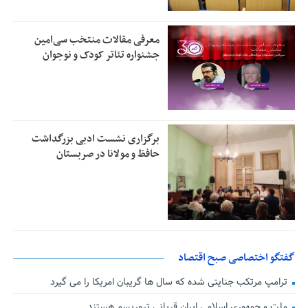
معرفی مقالات منتخب سی‌امین
جشنواره تئاتر کودک و نوجوان
برگزاری نشست ادبی بزرگداشت
حافظ و مولانا در صربستان
گفتگو اختصاصی صبح اقتصاد
ترامپ مرتکب جنایتی شده که سال ها گریبان امریکا را می گیرد
ملت و جمهوری اسلامی ایران قربانی تروریسم هستند