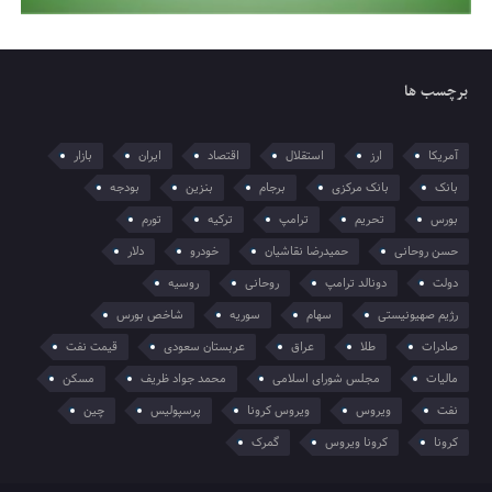
برچسب ها
آمریکا
ارز
استقلال
اقتصاد
ایران
بازار
بانک
بانک مرکزی
برجام
بنزین
بودجه
بورس
تحریم
ترامپ
ترکیه
تورم
حسن روحانی
حمیدرضا نقاشیان
خودرو
دلار
دولت
دونالد ترامپ
روحانی
روسیه
رژیم صهیونیستی
سهام
سوریه
شاخص بورس
صادرات
طلا
عراق
عربستان سعودی
قیمت نفت
مالیات
مجلس شورای اسلامی
محمد جواد ظریف
مسکن
نفت
ویروس
ویروس کرونا
پرسپولیس
چین
کرونا
کرونا ویروس
گمرک