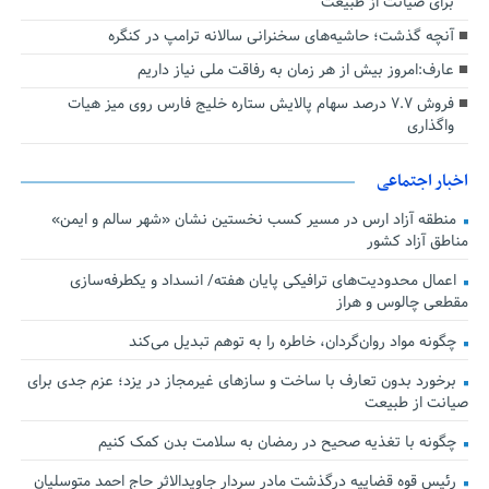
برای صیانت از طبیعت
آنچه گذشت؛ حاشیه‌های سخنرانی سالانه ترامپ در کنگره
عارف:امروز بیش از هر زمان به رفاقت ملی نیاز داریم
فروش ۷.۷ درصد سهام پالایش ستاره خلیج فارس روی میز هیات
واگذاری
اخبار اجتماعی
منطقه آزاد ارس در مسیر کسب نخستین نشان «شهر سالم و ایمن»
مناطق آزاد کشور
اعمال محدودیت‌های ترافیکی پایان هفته/ انسداد و یکطرفه‌سازی
مقطعی چالوس و هراز
چگونه مواد روان‌گردان، خاطره را به توهم تبدیل می‌کند
برخورد بدون تعارف با ساخت‌ و سازهای غیرمجاز در یزد؛ عزم جدی برای
صیانت از طبیعت
چگونه با تغذیه صحیح در رمضان به سلامت بدن کمک کنیم
رئیس قوه قضاییه درگذشت مادر سردار جاویدالاثر حاج احمد متوسلیان