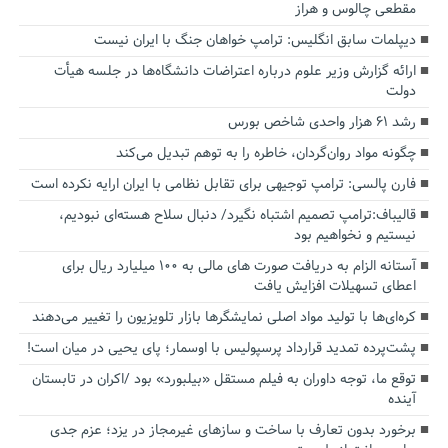
مقطعی چالوس و هراز
دیپلمات سابق انگلیس:‌ ترامپ خواهان جنگ با ایران نیست
ارائه گزارش وزیر علوم درباره اعتراضات دانشگاه‌ها در جلسه هیأت
دولت
رشد ۶۱ هزار واحدی شاخص بورس
چگونه مواد روان‌گردان، خاطره را به توهم تبدیل می‌کند
فارن پالسی: ترامپ توجیهی برای تقابل نظامی با ایران ارایه نکرده است
قالیباف:ترامپ تصمیم اشتباه نگیرد/ دنبال سلاح هسته‌ای نبودیم،
نیستیم و نخواهیم بود
آستانه الزام به دریافت صورت های مالی به ۱۰۰ میلیارد ریال برای
اعطای تسهیلات افزایش یافت
کره‌ای‌ها با تولید مواد اصلی نمایشگرها بازار تلویزیون را تغییر می‌دهند
پشت‌پرده تمدید قرارداد پرسپولیس با اوسمار؛ پای یحیی در میان است!
توقع ما، توجه داوران به فیلم مستقل «بیلبورد» بود /اکران در تابستان
آینده
برخورد بدون تعارف با ساخت‌ و سازهای غیرمجاز در یزد؛ عزم جدی