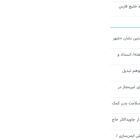
تاره خلیج فارس
تین نشان «شهر
ته/ انسداد و
توهم تبدیل
ی غیرمجاز در
 سلامت بدن کمک
 جاویدالاثر حاج
 به برنامه ملی ایمن‌سازی /