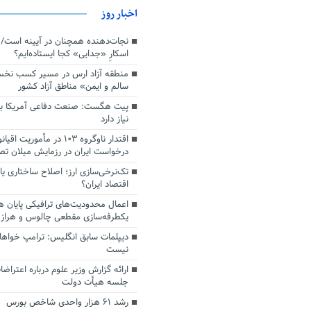
اخبار روز
اسکارِ «جدایی» کجا ایستاده‌ایم؟
منطقه آزاد ارس در مسیر کسب نخ
سالم و ایمن» مناطق آزاد کشور
پیت هگست: صنعت دفاعی آمریکا به
نیاز دارد
درخواست ایران در رزمایش میلان ت
تک‌نرخی‌سازی ارز؛ اصلاح ساختاری ی
اقتصاد ایران؟
اعمال محدودیت‌های ترافیکی پایان ه
یکطرفه‌سازی مقطعی چالوس و هراز
دیپلمات سابق انگلیس:‌ ترامپ خواها
نیست
ارائه گزارش وزیر علوم درباره اعتراضا
جلسه هیأت دولت
رشد ۶۱ هزار واحدی شاخص بورس