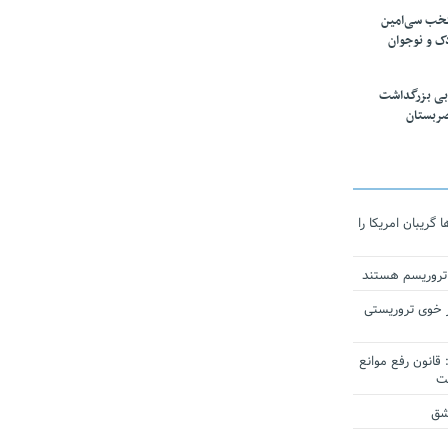
تخب سی‌امین
ک و نوجوان
بی بزرگداشت
صربستان
ریبان امریکا را
 تروریسم هستند
 خوی تروریستی
انون رفع موانع
شق