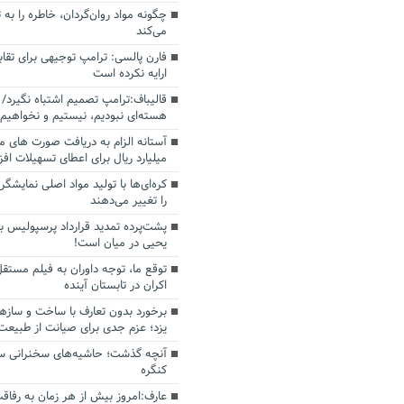
چگونه مواد روان‌گردان، خاطره را به 
می‌کند
فارن پالسی: ترامپ توجیهی برای تقابل
ارایه نکرده است
قالیباف:ترامپ تصمیم اشتباه نگیرد/ 
هسته‌ای نبودیم، نیستیم و نخواهیم 
میلیارد ریال برای اعطای تسهیلات اف
کره‌ای‌ها با تولید مواد اصلی نمایشگره
را تغییر می‌دهند
پشت‌پرده تمدید قرارداد پرسپولیس با
یحیی در میان است!
توقع ما، توجه داوران به فیلم مستقل
اکران در تابستان آینده
برخورد بدون تعارف با ساخت‌ و سازه
یزد؛ عزم جدی برای صیانت از طبیعت
آنچه گذشت؛ حاشیه‌های سخنرانی سال
کنگره
عارف:امروز بیش از هر زمان به رفاقت