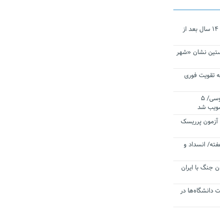
نجات‌دهنده‌ همچنان در آیینه است/ ۱۴ سال بعد از
ستین نشان «شهر
 تقویت فوری
اقتدار ناوگروه ۱۰۳ در مأموریت‌ اقیانوسی/ ۵
صویب شد
ا آزمون پرریسک
فته/ انسداد و
ن جنگ با ایران
ت دانشگاه‌ها در