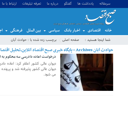
سرمقاله
یادداشت ها
گفتگو
درباره ما
تعرفه تبلیغات
ارتباط با ما
خانه
اقتصادی
اخبار بانک
سیاسی
بین الملل
فرهنگی
اج
شما اینجا هستید :
صفحه اصلی
برچسب زده شده با : حوادث آبان
حوادث آبان Archives - پایگاه خبری صبح اقتصاد آنلاین،تحلیل اقتصادی،اخبار اقتصادی
درخواست اعاده دادرسی سه محکوم به اع
05 دسامبر 2020
دیوان عالی کشور اعلام کرد: اعاده دا
دیوان عالی کشور پذیرفته شد و پروند
می شود.