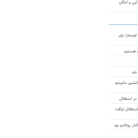
یی و اماکن
اوسمار؛ پای
ی هستیم
 شد
انشین ساپینتو
 در استقلال
استقلال لیاقت
ار رونالدو بود