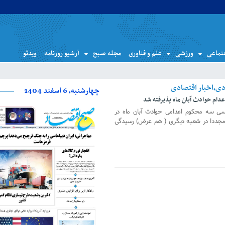
تماعی
ورزشی
علم و فناوری
مجله صبح
آرشیو روزنامه
ویدئو
چهارشنبه، 6 اسفند 1404
دام حوادث آبان ماه پذیرفته شد
درسی سه محکوم اعدامی حوادث آبان ماه در
ه مجددا در شعبه دیگری ( هم عرض) رسیدگی