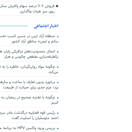
فروش ۷.۷ درصد سهام پالایش س
روی میز هیات واگذاری
اخبار اجتماعی
منطقه آزاد ارس در مسیر کسب نخس
سالم و ایمن» مناطق آزاد کشور
اعمال محدودیت‌های ترافیکی پایان هف
یکطرفه‌سازی مقطعی چالوس و هراز
چگونه مواد روان‌گردان، خاطره را به 
می‌کند
برخورد بدون تعارف با ساخت‌ و سازها
یزد؛ عزم جدی برای صیانت از طبیعت
چگونه با تغذیه صحیح در رمضان به
کنیم
رئیس قوه قضاییه درگذشت مادر سردار
احمد متوسلیان را تسلیت گفت
بررسی ورود واکسن HPV