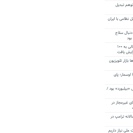
توهم تبدیل
 نظامی با ایران
دنبال سلاح
بود
آستانه الزام به دریافت صورت های مالی به ۱۰۰
زایش یافت
ا بازار تلویزیون
 اوسمار؛ پای
 «بیلبورد» بود /
ای غیرمجاز در
انه ترامپ در
 ملی نیاز داریم