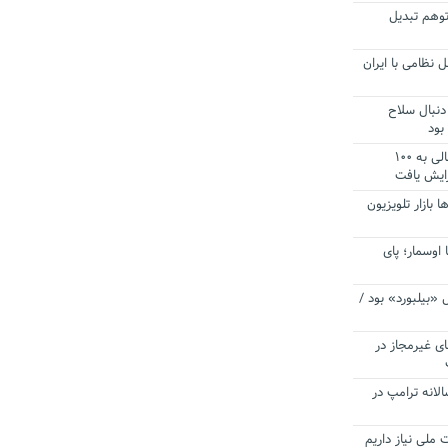
توهم تبدیل
 نظامی با ایران
دنبال سلاح
بود
آستانه الزام به دریافت صورت های مالی به ۱۰۰
زایش یافت
ا بازار تلویزیون
 اوسمار؛ پای
 «بیلبورد» بود /
ای غیرمجاز در
انه ترامپ در
 ملی نیاز داریم