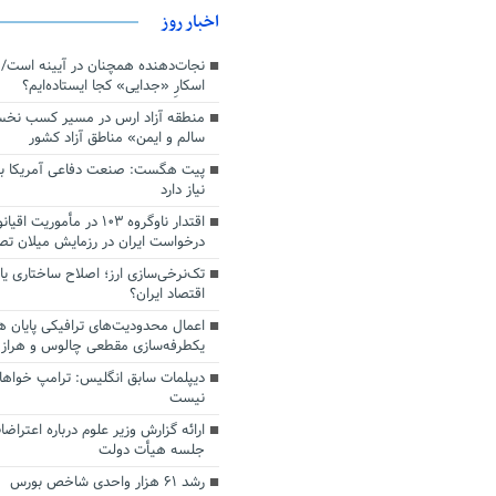
اخبار روز
اسکارِ «جدایی» کجا ایستاده‌ایم؟
منطقه آزاد ارس در مسیر کسب نخ
سالم و ایمن» مناطق آزاد کشور
پیت هگست: صنعت دفاعی آمریکا به
نیاز دارد
درخواست ایران در رزمایش میلان ت
تک‌نرخی‌سازی ارز؛ اصلاح ساختاری ی
اقتصاد ایران؟
اعمال محدودیت‌های ترافیکی پایان ه
یکطرفه‌سازی مقطعی چالوس و هراز
دیپلمات سابق انگلیس:‌ ترامپ خواها
نیست
ارائه گزارش وزیر علوم درباره اعتراضا
جلسه هیأت دولت
رشد ۶۱ هزار واحدی شاخص بورس