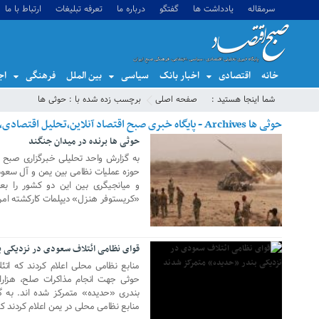
سرمقاله
یادداشت ها
گفتگو
درباره ما
تعرفه تبلیغات
ارتباط با ما
خانه
اقتصادی
اخبار بانک
سیاسی
بین الملل
فرهنگی
اج
شما اینجا هستید :
صفحه اصلی
برچسب زده شده با : حوثی ها
حوثی ها Archives - پایگاه خبری صبح اقتصاد آنلاین،تحلیل اقتصادی،اخبار اقتصادی
حوثی ها برنده در میدان جنگند
04 سپتامبر 2019
به گزارش واحد تحلیلی خبرگزاری صبح اق
حوزه عملیات نظامی بین یمن و آل سعود
و میانجیگری بین این دو کشور را بعه
«کریستوفر هنزل» دیپلمات کارکشته امریکا
01 نوامبر 2018
قوای نظامی ائتلاف سعودی در نزدیکی 
منابع نظامی محلی اعلام کردند که اتئ
حوثی جهت انجام مذاکرات صلح، هزاران
بندری «حدیده» متمرکز شده اند. به گ
منابع نظامی محلی در یمن اعلام کردند که