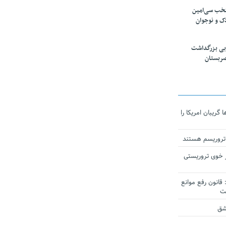
تخب سی‌امین
ک و نوجوان
بی بزرگداشت
صربستان
ریبان امریکا را
 تروریسم هستند
 خوی تروریستی
انون رفع موانع
شق