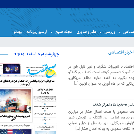
تماعی
ورزشی
علم و فناوری
مجله صبح
آرشیو روزنامه
ویدئو
چهارشنبه، 6 اسفند 1404
تصاد با تغییرات شگرف و غیر قابل باور در
، آمریکا تصمیم گرفته است که فضای گفتگو
ده بگیرد. به گفته منابع مطلع امریکایی،
یی که در ماه آوریل به عنوان اولین […]
بندر «حدیده» متمرکز شدند
لاف سعودی با هدف اعمال فشار بر مبارزان
 نیروی نظامی این ائتلاف در نزدیکی شهر
زارش خبرگزاری مهر به نقل از دیلی صباح،
 اتئلاف سعودی به بهانه اعمال فشار […]