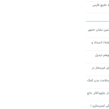
تاره خلیج فارس
تین نشان «شهر
ته/ انسداد و
توهم تبدیل
ی غیرمجاز در
 سلامت بدن کمک
 جاویدالاثر حاج
 به برنامه ملی ایمن‌سازی /