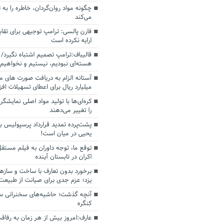
چگونه مواد روان‌گردان، خاطره را به 
می‌کند
فارن پالسی: ترامپ توجیهی برای تقابل
ارایه نکرده است
قالیباف:ترامپ تصمیم اشتباه نگیرد/ 
هسته‌ای نبودیم، نیستیم و نخواهیم 
میلیارد ریال برای اعطای تسهیلات اف
کره‌ای‌ها با تولید مواد اصلی نمایشگره
را تغییر می‌دهند
پشت‌پرده تمدید قرارداد پرسپولیس با
یحیی در میان است!
توقع ما، توجه داوران به فیلم مستقل
اکران در تابستان آینده
برخورد بدون تعارف با ساخت‌ و سازه
یزد؛ عزم جدی برای صیانت از طبیعت
آنچه گذشت؛ حاشیه‌های سخنرانی سال
کنگره
عارف:امروز بیش از هر زمان به رفاقت