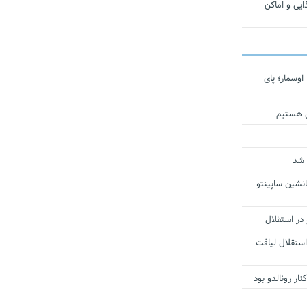
یی و اماکن
اوسمار؛ پای
ی هستیم
 شد
انشین ساپینتو
 در استقلال
استقلال لیاقت
ار رونالدو بود