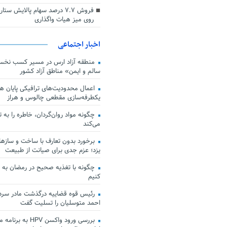
فروش ۷.۷ درصد سهام پالایش س
روی میز هیات واگذاری
اخبار اجتماعی
منطقه آزاد ارس در مسیر کسب نخس
سالم و ایمن» مناطق آزاد کشور
اعمال محدودیت‌های ترافیکی پایان هف
یکطرفه‌سازی مقطعی چالوس و هراز
چگونه مواد روان‌گردان، خاطره را به 
می‌کند
برخورد بدون تعارف با ساخت‌ و سازها
یزد؛ عزم جدی برای صیانت از طبیعت
چگونه با تغذیه صحیح در رمضان به
کنیم
رئیس قوه قضاییه درگذشت مادر سردار
احمد متوسلیان را تسلیت گفت
بررسی ورود واکسن HPV