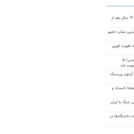
نجات‌دهنده‌ همچنان در آیینه است/ ۱۴ سال بعد از
ستین نشان «شهر
 تقویت فوری
اقتدار ناوگروه ۱۰۳ در مأموریت‌ اقیانوسی/ ۵
صویب شد
ا آزمون پرریسک
فته/ انسداد و
ن جنگ با ایران
ت دانشگاه‌ها در