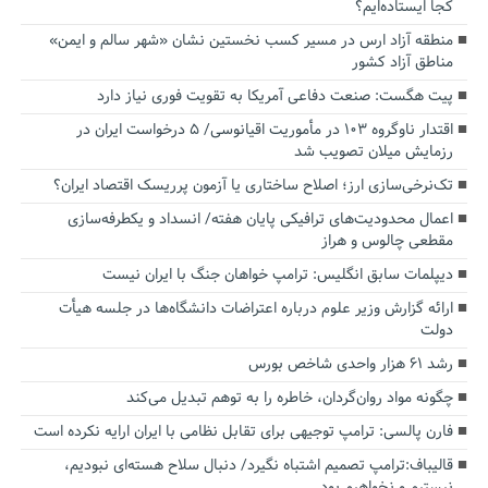
کجا ایستاده‌ایم؟
منطقه آزاد ارس در مسیر کسب نخستین نشان «شهر سالم و ایمن»
مناطق آزاد کشور
پیت هگست: صنعت دفاعی آمریکا به تقویت فوری نیاز دارد
اقتدار ناوگروه ۱۰۳ در مأموریت‌ اقیانوسی/ ۵ درخواست ایران در
رزمایش میلان تصویب شد
تک‌نرخی‌سازی ارز؛ اصلاح ساختاری یا آزمون پرریسک اقتصاد ایران؟
اعمال محدودیت‌های ترافیکی پایان هفته/ انسداد و یکطرفه‌سازی
مقطعی چالوس و هراز
دیپلمات سابق انگلیس:‌ ترامپ خواهان جنگ با ایران نیست
ارائه گزارش وزیر علوم درباره اعتراضات دانشگاه‌ها در جلسه هیأت
دولت
رشد ۶۱ هزار واحدی شاخص بورس
چگونه مواد روان‌گردان، خاطره را به توهم تبدیل می‌کند
فارن پالسی: ترامپ توجیهی برای تقابل نظامی با ایران ارایه نکرده است
قالیباف:ترامپ تصمیم اشتباه نگیرد/ دنبال سلاح هسته‌ای نبودیم،
نیستیم و نخواهیم بود