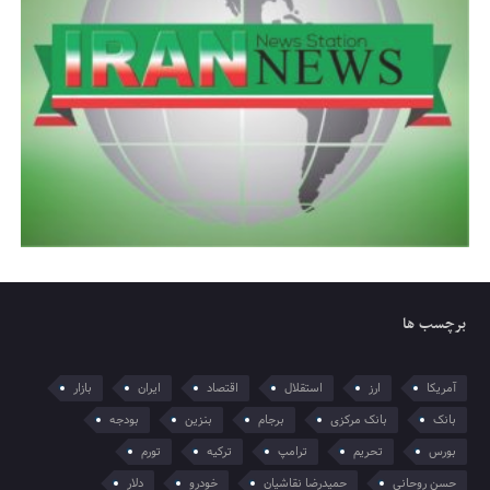
برچسب ها
آمریکا
ارز
استقلال
اقتصاد
ایران
بازار
بانک
بانک مرکزی
برجام
بنزین
بودجه
بورس
تحریم
ترامپ
ترکیه
تورم
حسن روحانی
حمیدرضا نقاشیان
خودرو
دلار