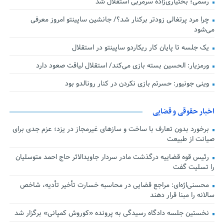
رسمی؛ بختیاری‌زاده سرمربی استقلال شد
چرا مرد پرتغالی زودتر برکنار شد؟/ جانشین ساپینتو امروز معرفی
می‌شود
یک جلسه تا پایان کار ریکاردو ساپینتو در استقلال
ورمزیار: الحسین بسته بازی می‌کند/ استقلال لیاقت صعود دارد
وینی جونیور: حسرتم بازی نکردن در کنار رونالدو بود
اخبار حقوقی و قضایی
برخورد بدون تعارف با ساخت‌ و سازهای غیرمجاز در یزد؛ عزم جدی برای
صیانت از طبیعت
رئیس قوه قضاییه درگذشت مادر سردار جاویدالاثر حاج احمد متوسلیان
را تسلیت گفت
محسنی‌اژه‌ای: مراجع قضایی در محاسبه خسارت تأخیر تأدیه، شاخص
سالانه را مبنا قرار دهند
نخستین جلسه دادگاه رسیدگی به پرونده «کوروش کمپانی» برگزار شد