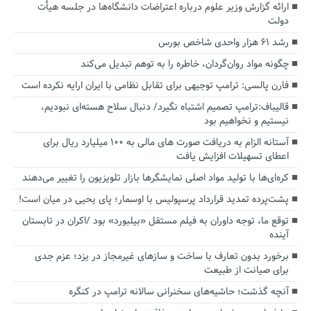
ارائه گزارش وزیر علوم درباره اعتراضات دانشگاه‌ها در جلسه هیأت
دولت
رشد ۶۱ هزار واحدی شاخص بورس
چگونه مواد روان‌گردان، خاطره را به توهم تبدیل می‌کند
فارن پالسی: ترامپ توجیهی برای تقابل نظامی با ایران ارایه نکرده است
قالیباف:ترامپ تصمیم اشتباه نگیرد/ دنبال سلاح هسته‌ای نبودیم،
نیستیم و نخواهیم بود
آستانه الزام به دریافت صورت های مالی به ۱۰۰ میلیارد ریال برای
اعطای تسهیلات افزایش یافت
کره‌ای‌ها با تولید مواد اصلی نمایشگرها بازار تلویزیون را تغییر می‌دهند
پشت‌پرده تمدید قرارداد پرسپولیس با اوسمار؛ پای یحیی در میان است!
توقع ما، توجه داوران به فیلم مستقل «بیلبورد» بود /اکران در تابستان
آینده
برخورد بدون تعارف با ساخت‌ و سازهای غیرمجاز در یزد؛ عزم جدی
برای صیانت از طبیعت
آنچه گذشت؛ حاشیه‌های سخنرانی سالانه ترامپ در کنگره