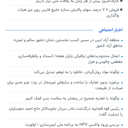
عارف:امروز بیش از هر زمان به رفاقت ملی نیاز داریم
فروش ۷.۷ درصد سهام پالایش ستاره خلیج فارس روی میز هیات
واگذاری
اخبار اجتماعی
منطقه آزاد ارس در مسیر کسب نخستین نشان «شهر سالم و ایمن»
مناطق آزاد کشور
اعمال محدودیت‌های ترافیکی پایان هفته/ انسداد و یکطرفه‌سازی
مقطعی چالوس و هراز
چگونه مواد روان‌گردان، خاطره را به توهم تبدیل می‌کند
برخورد بدون تعارف با ساخت‌ و سازهای غیرمجاز در یزد؛ عزم جدی برای
صیانت از طبیعت
چگونه با تغذیه صحیح در رمضان به سلامت بدن کمک کنیم
رئیس قوه قضاییه درگذشت مادر سردار جاویدالاثر حاج احمد متوسلیان
را تسلیت گفت
بررسی ورود واکسن HPV به برنامه ملی ایمن‌سازی / اولویت