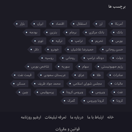
برچسب ها
آمریکا
ارز
استقلال
اقتصاد
ایران
بازار
بانک
بانک مرکزی
برجام
بنزین
بودجه
بورس
تحریم
ترامپ
ترکیه
تورم
حسن روحانی
حمیدرضا نقاشیان
خودرو
دلار
دولت
دونالد ترامپ
روحانی
روسیه
رژیم صهیونیستی
سهام
سوریه
شاخص بورس
صادرات
طلا
عراق
عربستان سعودی
قیمت نفت
مالیات
مجلس شورای اسلامی
محمد جواد ظریف
مسکن
نفت
ویروس
ویروس کرونا
پرسپولیس
چین
کرونا
کرونا ویروس
گمرک
خانه
ارتباط با ما
درباره ما
تعرفه تبلیغات
ارشیو روزنامه
قوانین و مقررات