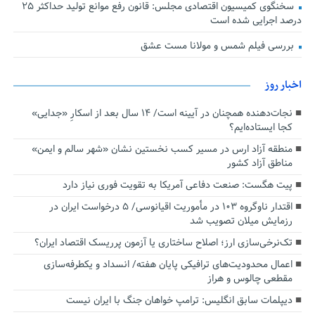
سخنگوی کمیسیون اقتصادی مجلس: قانون رفع موانع تولید حداکثر ۲۵
درصد اجرایی شده است
بررسی فیلم شمس و مولانا مست عشق
اخبار روز
نجات‌دهنده‌ همچنان در آیینه است/ ۱۴ سال بعد از اسکارِ «جدایی»
کجا ایستاده‌ایم؟
منطقه آزاد ارس در مسیر کسب نخستین نشان «شهر سالم و ایمن»
مناطق آزاد کشور
پیت هگست: صنعت دفاعی آمریکا به تقویت فوری نیاز دارد
اقتدار ناوگروه ۱۰۳ در مأموریت‌ اقیانوسی/ ۵ درخواست ایران در
رزمایش میلان تصویب شد
تک‌نرخی‌سازی ارز؛ اصلاح ساختاری یا آزمون پرریسک اقتصاد ایران؟
اعمال محدودیت‌های ترافیکی پایان هفته/ انسداد و یکطرفه‌سازی
مقطعی چالوس و هراز
دیپلمات سابق انگلیس:‌ ترامپ خواهان جنگ با ایران نیست