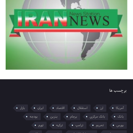
برچسب ها
آمریکا
ارز
استقلال
اقتصاد
ایران
بازار
بانک
بانک مرکزی
برجام
بنزین
بودجه
بورس
تحریم
ترامپ
ترکیه
تورم