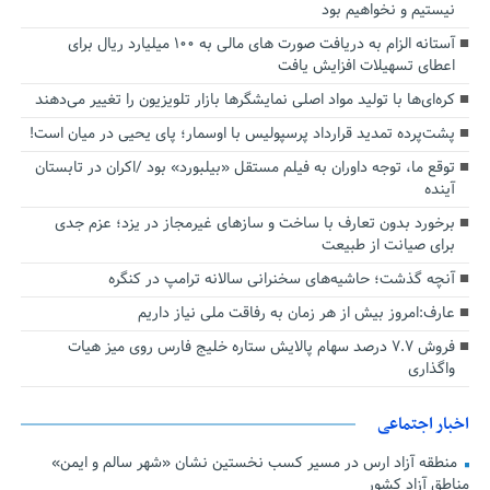
نیستیم و نخواهیم بود
آستانه الزام به دریافت صورت های مالی به ۱۰۰ میلیارد ریال برای
اعطای تسهیلات افزایش یافت
کره‌ای‌ها با تولید مواد اصلی نمایشگرها بازار تلویزیون را تغییر می‌دهند
پشت‌پرده تمدید قرارداد پرسپولیس با اوسمار؛ پای یحیی در میان است!
توقع ما، توجه داوران به فیلم مستقل «بیلبورد» بود /اکران در تابستان
آینده
برخورد بدون تعارف با ساخت‌ و سازهای غیرمجاز در یزد؛ عزم جدی
برای صیانت از طبیعت
آنچه گذشت؛ حاشیه‌های سخنرانی سالانه ترامپ در کنگره
عارف:امروز بیش از هر زمان به رفاقت ملی نیاز داریم
فروش ۷.۷ درصد سهام پالایش ستاره خلیج فارس روی میز هیات
واگذاری
اخبار اجتماعی
منطقه آزاد ارس در مسیر کسب نخستین نشان «شهر سالم و ایمن»
مناطق آزاد کشور