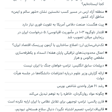
کجا ایستاده‌ایم؟
منطقه آزاد ارس در مسیر کسب نخستین نشان «شهر سالم و ایمن»
مناطق آزاد کشور
پیت هگست: صنعت دفاعی آمریکا به تقویت فوری نیاز دارد
اقتدار ناوگروه ۱۰۳ در مأموریت‌ اقیانوسی/ ۵ درخواست ایران در
رزمایش میلان تصویب شد
تک‌نرخی‌سازی ارز؛ اصلاح ساختاری یا آزمون پرریسک اقتصاد ایران؟
اعمال محدودیت‌های ترافیکی پایان هفته/ انسداد و یکطرفه‌سازی
مقطعی چالوس و هراز
دیپلمات سابق انگلیس:‌ ترامپ خواهان جنگ با ایران نیست
ارائه گزارش وزیر علوم درباره اعتراضات دانشگاه‌ها در جلسه هیأت
دولت
رشد ۶۱ هزار واحدی شاخص بورس
چگونه مواد روان‌گردان، خاطره را به توهم تبدیل می‌کند
فارن پالسی: ترامپ توجیهی برای تقابل نظامی با ایران ارایه نکرده است
قالیباف:ترامپ تصمیم اشتباه نگیرد/ دنبال سلاح هسته‌ای نبودیم،