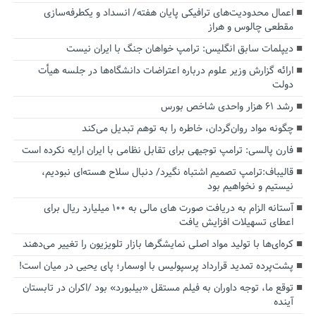
اعمال محدودیت‌های ترافیکی پایان هفته/ انسداد و یکطرفه‌سازی
مقطعی چالوس و هراز
دیپلمات سابق انگلیس:‌ ترامپ خواهان جنگ با ایران نیست
ارائه گزارش وزیر علوم درباره اعتراضات دانشگاه‌ها در جلسه هیأت
دولت
رشد ۶۱ هزار واحدی شاخص بورس
چگونه مواد روان‌گردان، خاطره را به توهم تبدیل می‌کند
فارن پالسی: ترامپ توجیهی برای تقابل نظامی با ایران ارایه نکرده است
قالیباف:ترامپ تصمیم اشتباه نگیرد/ دنبال سلاح هسته‌ای نبودیم،
نیستیم و نخواهیم بود
آستانه الزام به دریافت صورت های مالی به ۱۰۰ میلیارد ریال برای
اعطای تسهیلات افزایش یافت
کره‌ای‌ها با تولید مواد اصلی نمایشگرها بازار تلویزیون را تغییر می‌دهند
پشت‌پرده تمدید قرارداد پرسپولیس با اوسمار؛ پای یحیی در میان است!
توقع ما، توجه داوران به فیلم مستقل «بیلبورد» بود /اکران در تابستان
آینده