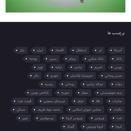
برچسب ها
آمریکا
ارز
استقلال
اقتصاد
ایران
بازار
بانک
بانک مرکزی
برجام
بنزین
بودجه
بورس
تحریم
ترامپ
ترکیه
تورم
حسن روحانی
حمیدرضا نقاشیان
خودرو
دلار
دولت
دونالد ترامپ
روحانی
روسیه
رژیم صهیونیستی
سهام
سوریه
شاخص بورس
صادرات
طلا
عراق
عربستان سعودی
قیمت نفت
مالیات
مجلس شورای اسلامی
محمد جواد ظریف
مسکن
نفت
ویروس
ویروس کرونا
پرسپولیس
چین
کرونا
کرونا ویروس
گمرک