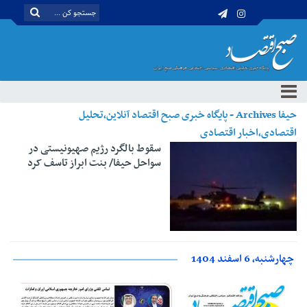
حیفا Archives - پایگاه خبری صبح اقتصاد آنلاین،تحلیل
اقتصادی،اخبار اقتصادی
سقوط بالگرد رژیم صهیونیستی در
سواحل حیفا/ بنت ابراز تاسف کرد
چهارشنبه، 6 اسفند 1404