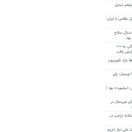
توهم تبدیل
 نظامی با ایران
دنبال سلاح
بود
آستانه الزام به دریافت صورت های مالی به ۱۰۰
زایش یافت
ا بازار تلویزیون
 اوسمار؛ پای
 «بیلبورد» بود /
ای غیرمجاز در
انه ترامپ در
 ملی نیاز داریم