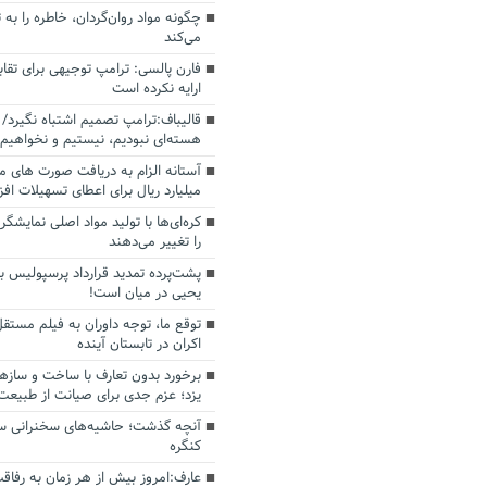
چگونه مواد روان‌گردان، خاطره را به 
می‌کند
فارن پالسی: ترامپ توجیهی برای تقابل
ارایه نکرده است
قالیباف:ترامپ تصمیم اشتباه نگیرد/ 
هسته‌ای نبودیم، نیستیم و نخواهیم 
میلیارد ریال برای اعطای تسهیلات اف
کره‌ای‌ها با تولید مواد اصلی نمایشگره
را تغییر می‌دهند
پشت‌پرده تمدید قرارداد پرسپولیس با
یحیی در میان است!
توقع ما، توجه داوران به فیلم مستقل
اکران در تابستان آینده
برخورد بدون تعارف با ساخت‌ و سازه
یزد؛ عزم جدی برای صیانت از طبیعت
آنچه گذشت؛ حاشیه‌های سخنرانی سال
کنگره
عارف:امروز بیش از هر زمان به رفاقت