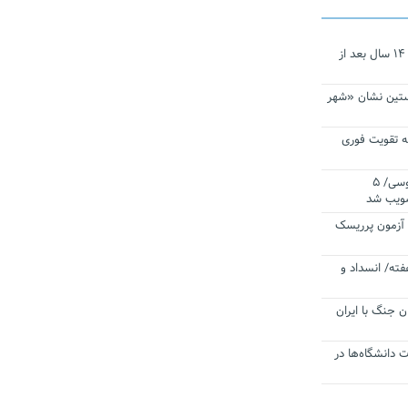
نجات‌دهنده‌ همچنان در آیینه است/ ۱۴ سال بعد از
ستین نشان «شهر
 تقویت فوری
اقتدار ناوگروه ۱۰۳ در مأموریت‌ اقیانوسی/ ۵
صویب شد
ا آزمون پرریسک
فته/ انسداد و
ن جنگ با ایران
ت دانشگاه‌ها در