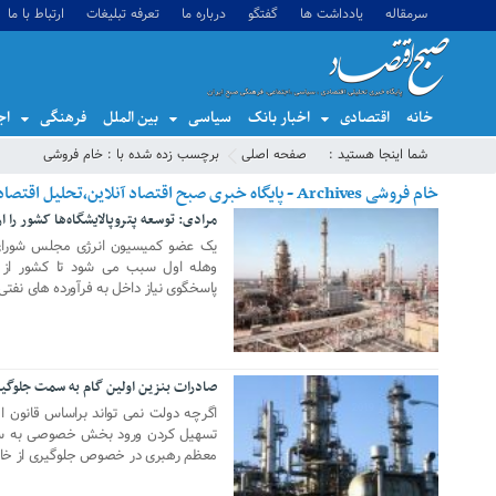
سرمقاله
یادداشت ها
گفتگو
درباره ما
تعرفه تبلیغات
ارتباط با ما
خانه
اقتصادی
اخبار بانک
سیاسی
بین الملل
فرهنگی
اج
شما اینجا هستید :
صفحه اصلی
برچسب زده شده با : خام فروشی
خام فروشی Archives - پایگاه خبری صبح اقتصاد آنلاین،تحلیل اقتصادی،اخبار اقتصادی
مرادی: توسعه پتروپالایشگاه‌ها کشور را
07 سپتامبر 2022
یک عضو کمیسیون انرژی مجلس شورای ا
وهله اول سبب می شود تا کشور از خ
پاسخگوی نیاز داخل به فرآورده های نفتی
صادرات بنزین اولین گام به سمت جلوگی
01 سپتامبر 2019
اگرچه دولت نمی تواند براساس قانون اقد
تسهیل کردن ورود بخش خصوصی به ساخت 
معظم رهبری در خصوص جلوگیری از خام 