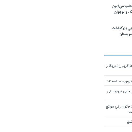
تخب سی‌امین
ک و نوجوان
بی بزرگداشت
صربستان
ریبان امریکا را
 تروریسم هستند
 خوی تروریستی
انون رفع موانع
شق