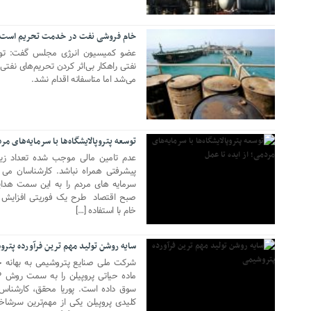
خام فروشی نفت‌ در خدمت تحریم است
08 ژوئن 2019
عضو کمیسیون انرژی مجلس گفت: توسعه
نفتی راهکار بی‌اثر کردن تحریم‌های نفتی
می‌شد اما متاسفانه اقدام نشد.
20 نوامبر 2018
توسعه پتروپالایشگاه‌ها با سرمایه‌های مرد
عدم تامین مالی موجب شده تعداد زیادی
پیشرفتی همراه نباشد. کارشناسان می گ
سرمایه های مردم را به این سمت هدای
صبح اقتصاد طرح یک فوریتی افزایش ظ
21 جولای 2018
خام با استفاده […]
سایه روشن تولید مهم ترین فرآورده پتر
شرکت ملی صنایع پتروشیمی به بهانه ج
سوق داده است. پوریا محقق، کارشناس 
کلیدی پروپیلن یکی از مهم‌ترین سرشا