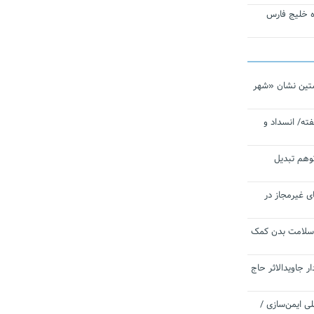
تاره خلیج فارس
تین نشان «شهر
ته/ انسداد و
توهم تبدیل
ی غیرمجاز در
 سلامت بدن کمک
 جاویدالاثر حاج
 به برنامه ملی ایمن‌سازی /