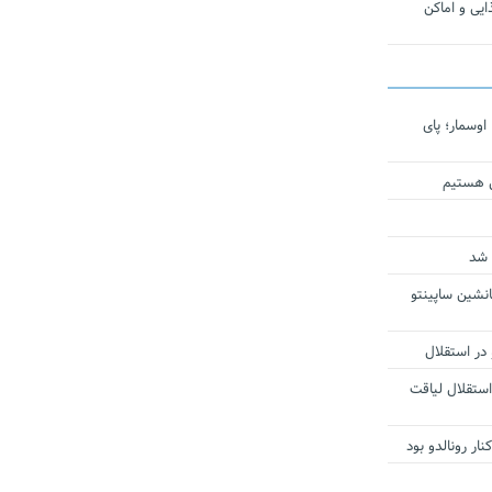
یی و اماکن
اوسمار؛ پای
ی هستیم
 شد
انشین ساپینتو
 در استقلال
استقلال لیاقت
ار رونالدو بود