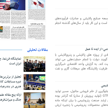
 صنایع پالایشی و صادرات فرآورده‌های
 است و این کار باید از سال‌های گذشته انجام
می؛ از ایده تا عمل
مقالات تحلیلی
 از پروژه های پالایشی و پتروپالایشی با
نمایشگاه فن‌نما، 
ویند دولت با انجام حمایت‌هایی می تواند
ایران است
ت کند. به گزارش واحد اقتصادی خبرگزاری
رفیت پالایشگاه های میعانات گازی و نفت
تجلیل از بر‌ترین‌
دوره مسابقات کان
وشیمی
هنری در بندرعبا
لوگیری از خام فروشی متانول، مسیر تولید
ارائه پنج مقاله ع
ماده حیاتی پروپیلن را به سمت روش GTP (تولید پروپیلن از متان) که گرانتر بوده
جنگ و میراث‌فره
ارشد صنعت پتروشیمی با بیان اینکه ماده
خه‌های محصولات پتروشیمی با زنجیره ارزش