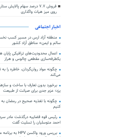
فروش ۷.۷ درصد سهام پالایش س
روی میز هیات واگذاری
اخبار اجتماعی
منطقه آزاد ارس در مسیر کسب نخس
سالم و ایمن» مناطق آزاد کشور
اعمال محدودیت‌های ترافیکی پایان هف
یکطرفه‌سازی مقطعی چالوس و هراز
چگونه مواد روان‌گردان، خاطره را به 
می‌کند
برخورد بدون تعارف با ساخت‌ و سازها
یزد؛ عزم جدی برای صیانت از طبیعت
چگونه با تغذیه صحیح در رمضان به
کنیم
رئیس قوه قضاییه درگذشت مادر سردار
احمد متوسلیان را تسلیت گفت
بررسی ورود واکسن HPV