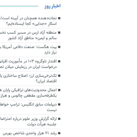
اخبار روز
اسکارِ «جدایی» کجا ایستاده‌ایم؟
منطقه آزاد ارس در مسیر کسب نخ
سالم و ایمن» مناطق آزاد کشور
پیت هگست: صنعت دفاعی آمریکا به
نیاز دارد
درخواست ایران در رزمایش میلان ت
تک‌نرخی‌سازی ارز؛ اصلاح ساختاری ی
اقتصاد ایران؟
اعمال محدودیت‌های ترافیکی پایان ه
یکطرفه‌سازی مقطعی چالوس و هراز
دیپلمات سابق انگلیس:‌ ترامپ خواها
نیست
ارائه گزارش وزیر علوم درباره اعتراضا
جلسه هیأت دولت
رشد ۶۱ هزار واحدی شاخص بورس