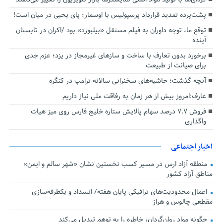
پشت‌پرده تمدید قرارداد پرسپولیس با اوسمار؛ پای یحیی در میان است!
توقع ما، توجه داوران به فیلم مستقل «بیلبورد» بود /اکران در تابستان
آینده
برخورد بدون تعارف با ساخت‌ و سازهای غیرمجاز در یزد؛ عزم جدی
برای صیانت از طبیعت
آنچه گذشت؛ حاشیه‌های سخنرانی سالانه ترامپ در کنگره
عارف:امروز بیش از هر زمان به رفاقت ملی نیاز داریم
فروش ۷.۷ درصد سهام پالایش ستاره خلیج فارس روی میز هیات
واگذاری
اخبار اجتماعی
منطقه آزاد ارس در مسیر کسب نخستین نشان «شهر سالم و ایمن»
مناطق آزاد کشور
اعمال محدودیت‌های ترافیکی پایان هفته/ انسداد و یکطرفه‌سازی
مقطعی چالوس و هراز
چگونه مواد روان‌گردان، خاطره را به توهم تبدیل می‌کند