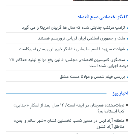
گفتگو اختصاصی صبح اقتصاد
ترامپ مرتکب جنایتی شده که سال ها گریبان امریکا را می گیرد
ملت و جمهوری اسلامی ایران قربانی تروریسم هستند
شهادت سپهبد قاسم سلیمانی نشانگر خوی تروریستی آمریکاست
سخنگوی کمیسیون اقتصادی مجلس: قانون رفع موانع تولید حداکثر ۲۵
درصد اجرایی شده است
بررسی فیلم شمس و مولانا مست عشق
اخبار روز
نجات‌دهنده‌ همچنان در آیینه است/ ۱۴ سال بعد از اسکارِ «جدایی»
کجا ایستاده‌ایم؟
منطقه آزاد ارس در مسیر کسب نخستین نشان «شهر سالم و ایمن»
مناطق آزاد کشور