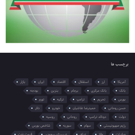
برچسب ها
آمریکا
ارز
استقلال
اقتصاد
ایران
بازار
بانک
بانک مرکزی
برجام
بنزین
بودجه
بورس
تحریم
ترامپ
ترکیه
تورم
حسن روحانی
حمیدرضا نقاشیان
خودرو
دلار
دولت
دونالد ترامپ
روحانی
روسیه
رژیم صهیونیستی
سهام
سوریه
شاخص بورس
صادرات
طلا
عراق
عربستان سعودی
قیمت نفت