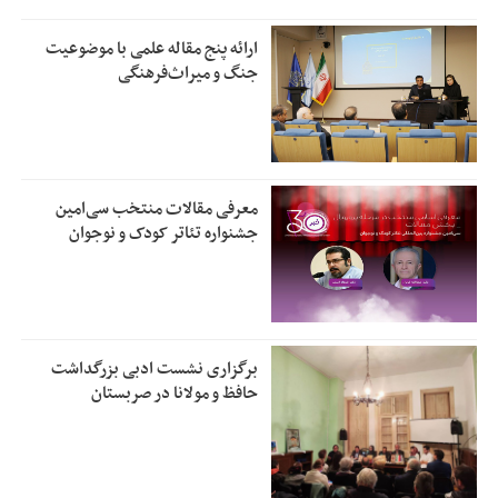
ارائه پنج مقاله علمی با موضوعیت
جنگ و میراث‌فرهنگی
معرفی مقالات منتخب سی‌امین
جشنواره تئاتر کودک و نوجوان
برگزاری نشست ادبی بزرگداشت
حافظ و مولانا در صربستان