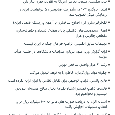
پیت هگست: صنعت دفاعی آمریکا به تقویت فوری نیاز دارد
اقتدار ناوگروه ۱۰۳ در مأموریت‌ اقیانوسی/ ۵ درخواست ایران در
رزمایش میلان تصویب شد
تک‌نرخی‌سازی ارز؛ اصلاح ساختاری یا آزمون پرریسک اقتصاد ایران؟
اعمال محدودیت‌های ترافیکی پایان هفته/ انسداد و یکطرفه‌سازی
مقطعی چالوس و هراز
دیپلمات سابق انگلیس:‌ ترامپ خواهان جنگ با ایران نیست
ارائه گزارش وزیر علوم درباره اعتراضات دانشگاه‌ها در جلسه هیأت
دولت
رشد ۶۱ هزار واحدی شاخص بورس
چگونه مواد روان‌گردان، خاطره را به توهم تبدیل می‌کند
فارن پالسی: ترامپ توجیهی برای تقابل نظامی با ایران ارایه نکرده است
قالیباف:ترامپ تصمیم اشتباه نگیرد/ دنبال سلاح هسته‌ای نبودیم،
نیستیم و نخواهیم بود
آستانه الزام به دریافت صورت های مالی به ۱۰۰ میلیارد ریال برای
اعطای تسهیلات افزایش یافت
کره‌ای‌ها با تولید مواد اصلی نمایشگرها بازار تلویزیون را تغییر می‌دهند