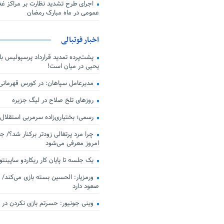
اجرای طرح تشدید نظارت بر مراکز غذا
عمومی در ماه مبارک رمضان
اخبار فوتبالی
پشت‌پرده تمدید قرارداد پرسپولیس با 
یحیی در میان است!
مدیرعامل سپاهان: در کورس قهرمان
روزهای تلخ صلاح در لیگ جزیره
رسمی؛ بختیاری‌زاده سرمربی استقلال
چرا مرد پرتغالی زودتر برکنار شد؟/ ج
امروز معرفی می‌شود
یک جلسه تا پایان کار ریکاردو ساپینتو
ورمزیار: الحسین بسته بازی می‌کند/ 
صعود دارد
وینی جونیور: حسرتم بازی نکردن در کن