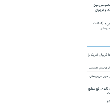
تخب سی‌امین
ک و نوجوان
بی بزرگداشت
صربستان
ریبان امریکا را
 تروریسم هستند
 خوی تروریستی
انون رفع موانع
شق