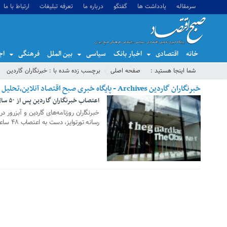
سرمقاله
یادداشت ها
گفتگو
درباره ما
تعرفه تبلیغات
ارتباط با ما
خانه
اقتصادی
اخبار بانک
سیاسی
بین الملل
فرهنگی
اج
شما اینجا هستید :
صفحه اصلی
برچسب زده شده با : خبرنگاران گاردین
خبرنگاران گاردین Archives - پایگاه خبری صبح اقتصاد آنلاین،تحلیل اقتصادی،اخبار اقتصادی
اعتصاب خبرنگاران گاردین پس از ۵۰ سال
04 دسامبر 2024
خبرنگاران روزنامه‌های گاردین و آبزرور د
رسانه تورتوایز، دست به اعتصاب ۴۸ ساعته زده‌اند.