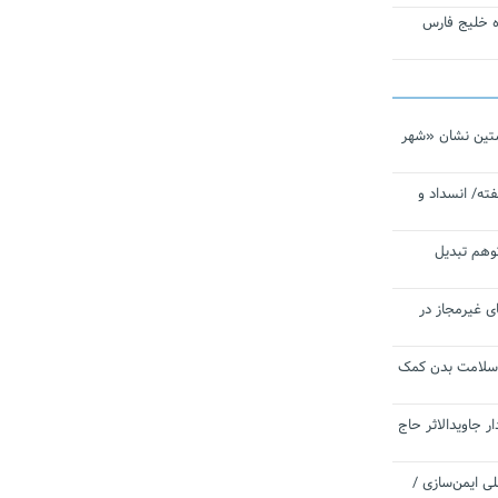
تاره خلیج فارس
تین نشان «شهر
ته/ انسداد و
توهم تبدیل
ی غیرمجاز در
 سلامت بدن کمک
 جاویدالاثر حاج
 به برنامه ملی ایمن‌سازی /