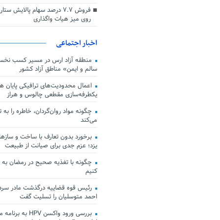
فروش ۷.۷ درصد سهام پالایش س
روی میز هیات واگذاری
اخبار اجتماعی
منطقه آزاد ارس در مسیر کسب نخس
سالم و ایمن» مناطق آزاد کشور
اعمال محدودیت‌های ترافیکی پایان هف
یکطرفه‌سازی مقطعی چالوس و هراز
چگونه مواد روان‌گردان، خاطره را به 
می‌کند
برخورد بدون تعارف با ساخت‌ و سازها
یزد؛ عزم جدی برای صیانت از طبیعت
چگونه با تغذیه صحیح در رمضان به
کنیم
رئیس قوه قضاییه درگذشت مادر سردار
احمد متوسلیان را تسلیت گفت
بررسی ورود واکسن HPV