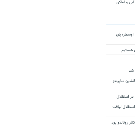
یی و اماکن
اوسمار؛ پای
ی هستیم
 شد
انشین ساپینتو
 در استقلال
استقلال لیاقت
ار رونالدو بود