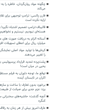
چگونه مواد روان‌گردان، خاطره را به 
می‌کند
فارن پالسی: ترامپ توجیهی برای تقابل
ارایه نکرده است
قالیباف:ترامپ تصمیم اشتباه نگیرد/ 
هسته‌ای نبودیم، نیستیم و نخواهیم 
میلیارد ریال برای اعطای تسهیلات اف
کره‌ای‌ها با تولید مواد اصلی نمایشگره
را تغییر می‌دهند
پشت‌پرده تمدید قرارداد پرسپولیس با
یحیی در میان است!
توقع ما، توجه داوران به فیلم مستقل
اکران در تابستان آینده
برخورد بدون تعارف با ساخت‌ و سازه
یزد؛ عزم جدی برای صیانت از طبیعت
آنچه گذشت؛ حاشیه‌های سخنرانی سال
کنگره
عارف:امروز بیش از هر زمان به رفاقت