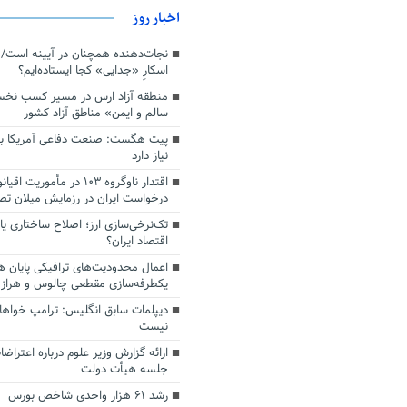
اخبار روز
اسکارِ «جدایی» کجا ایستاده‌ایم؟
منطقه آزاد ارس در مسیر کسب نخ
سالم و ایمن» مناطق آزاد کشور
پیت هگست: صنعت دفاعی آمریکا به
نیاز دارد
درخواست ایران در رزمایش میلان ت
تک‌نرخی‌سازی ارز؛ اصلاح ساختاری ی
اقتصاد ایران؟
اعمال محدودیت‌های ترافیکی پایان ه
یکطرفه‌سازی مقطعی چالوس و هراز
دیپلمات سابق انگلیس:‌ ترامپ خواها
نیست
ارائه گزارش وزیر علوم درباره اعتراضا
جلسه هیأت دولت
رشد ۶۱ هزار واحدی شاخص بورس