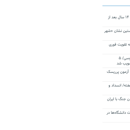
نجات‌دهنده‌ همچنان در آیینه است/ ۱۴ سال بعد از
ستین نشان «شهر
 تقویت فوری
اقتدار ناوگروه ۱۰۳ در مأموریت‌ اقیانوسی/ ۵
صویب شد
ا آزمون پرریسک
فته/ انسداد و
ن جنگ با ایران
ت دانشگاه‌ها در