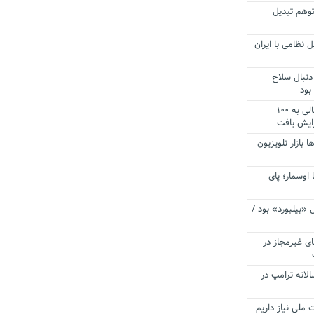
توهم تبدیل
 نظامی با ایران
دنبال سلاح
بود
آستانه الزام به دریافت صورت های مالی به ۱۰۰
زایش یافت
ا بازار تلویزیون
 اوسمار؛ پای
 «بیلبورد» بود /
ای غیرمجاز در
انه ترامپ در
 ملی نیاز داریم