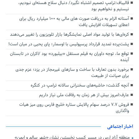
قالیباف:ترامپ تصمیم اشتباه نگیرد/ دنبال سلاح هسته‌ای نبودیم،
نیستیم و نخواهیم بود
آستانه الزام به دریافت صورت های مالی به ۱۰۰ میلیارد ریال برای
اعطای تسهیلات افزایش یافت
کره‌ای‌ها با تولید مواد اصلی نمایشگرها بازار تلویزیون را تغییر می‌دهند
پشت‌پرده تمدید قرارداد پرسپولیس با اوسمار؛ پای یحیی در میان است!
توقع ما، توجه داوران به فیلم مستقل «بیلبورد» بود /اکران در تابستان
آینده
برخورد بدون تعارف با ساخت‌ و سازهای غیرمجاز در یزد؛ عزم جدی
برای صیانت از طبیعت
آنچه گذشت؛ حاشیه‌های سخنرانی سالانه ترامپ در کنگره
عارف:امروز بیش از هر زمان به رفاقت ملی نیاز داریم
فروش ۷.۷ درصد سهام پالایش ستاره خلیج فارس روی میز هیات
واگذاری
اخبار اجتماعی
منطقه آزاد ارس در مسیر کسب نخستین نشان «شهر سالم و ایمن»