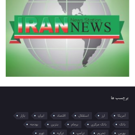
برچسب ها
آمریکا
ارز
استقلال
اقتصاد
ایران
بازار
بانک
بانک مرکزی
برجام
بنزین
بودجه
بورس
تحریم
ترامپ
ترکیه
تورم