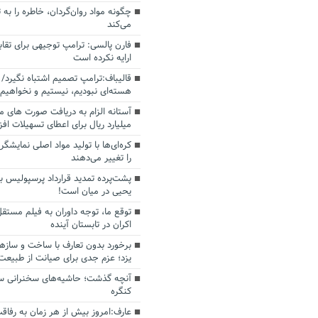
چگونه مواد روان‌گردان، خاطره را به 
می‌کند
فارن پالسی: ترامپ توجیهی برای تقابل
ارایه نکرده است
قالیباف:ترامپ تصمیم اشتباه نگیرد/ 
هسته‌ای نبودیم، نیستیم و نخواهیم 
میلیارد ریال برای اعطای تسهیلات اف
کره‌ای‌ها با تولید مواد اصلی نمایشگره
را تغییر می‌دهند
پشت‌پرده تمدید قرارداد پرسپولیس با
یحیی در میان است!
توقع ما، توجه داوران به فیلم مستقل
اکران در تابستان آینده
برخورد بدون تعارف با ساخت‌ و سازه
یزد؛ عزم جدی برای صیانت از طبیعت
آنچه گذشت؛ حاشیه‌های سخنرانی سال
کنگره
عارف:امروز بیش از هر زمان به رفاقت