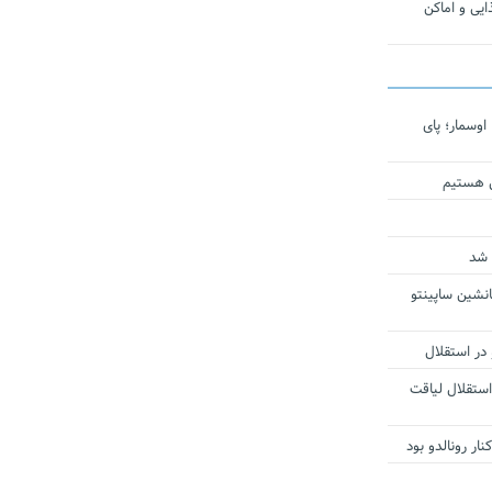
یی و اماکن
اوسمار؛ پای
ی هستیم
 شد
انشین ساپینتو
 در استقلال
استقلال لیاقت
ار رونالدو بود