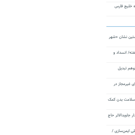
تاره خلیج فارس
تین نشان «شهر
ته/ انسداد و
توهم تبدیل
ی غیرمجاز در
 سلامت بدن کمک
 جاویدالاثر حاج
 به برنامه ملی ایمن‌سازی /