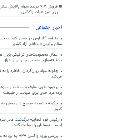
فروش ۷.۷ درصد سهام پالایش س
روی میز هیات واگذاری
اخبار اجتماعی
منطقه آزاد ارس در مسیر کسب نخس
سالم و ایمن» مناطق آزاد کشور
اعمال محدودیت‌های ترافیکی پایان هف
یکطرفه‌سازی مقطعی چالوس و هراز
چگونه مواد روان‌گردان، خاطره را به 
می‌کند
برخورد بدون تعارف با ساخت‌ و سازها
یزد؛ عزم جدی برای صیانت از طبیعت
چگونه با تغذیه صحیح در رمضان به
کنیم
رئیس قوه قضاییه درگذشت مادر سردار
احمد متوسلیان را تسلیت گفت
بررسی ورود واکسن HPV