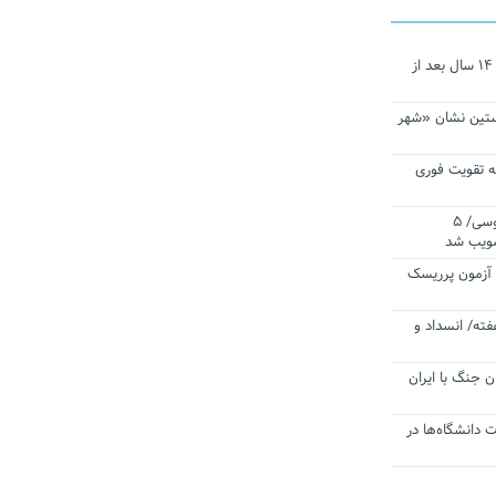
نجات‌دهنده‌ همچنان در آیینه است/ ۱۴ سال بعد از
ستین نشان «شهر
 تقویت فوری
اقتدار ناوگروه ۱۰۳ در مأموریت‌ اقیانوسی/ ۵
صویب شد
ا آزمون پرریسک
فته/ انسداد و
ن جنگ با ایران
ت دانشگاه‌ها در