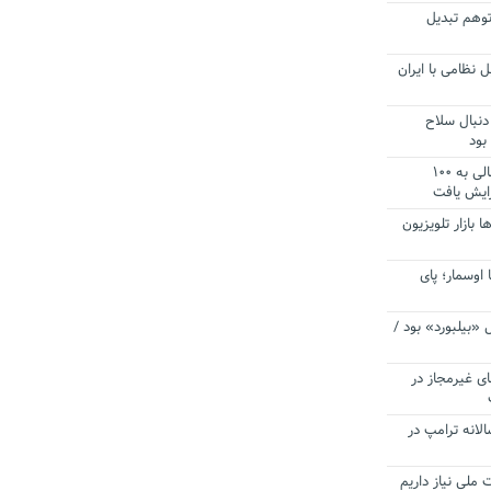
توهم تبدیل
 نظامی با ایران
دنبال سلاح
بود
آستانه الزام به دریافت صورت های مالی به ۱۰۰
زایش یافت
ا بازار تلویزیون
 اوسمار؛ پای
 «بیلبورد» بود /
ای غیرمجاز در
انه ترامپ در
 ملی نیاز داریم