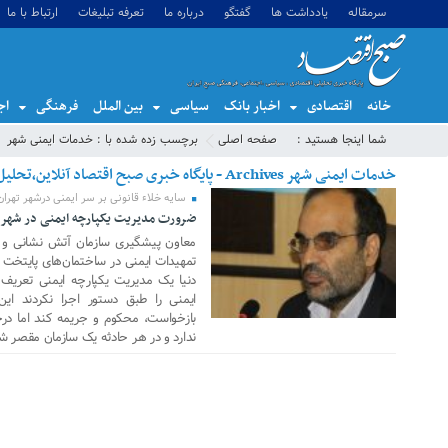
سرمقاله
یادداشت ها
گفتگو
درباره ما
تعرفه تبلیغات
ارتباط با ما
خانه
اقتصادی
اخبار بانک
سیاسی
بین الملل
فرهنگی
اج
شما اینجا هستید :
صفحه اصلی
برچسب زده شده با : خدمات ایمنی شهر
خدمات ایمنی شهر Archives - پایگاه خبری صبح اقتصاد آنلاین،تحلیل اقتصادی،اخبار اقتصادی
سایه خلاء قانونی بر سر ایمنی درشهر تهران
ضرورت مدیریت یکپارچه ایمنی در شهر
06 جولای 2019
معاون پیشگیری سازمان آتش نشانی و خ
تمهیدات ایمنی در ساختمان‌های پایتخت را
دنیا یک مدیریت یکپارچه ایمنی تعریف کرد
ایمنی را طبق دستور اجرا نکردند این 
بازخواست، محکوم و جریمه کند اما د
ندارد و در هر حادثه یک سازمان مقصر ش