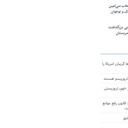
تخب سی‌امین
ک و نوجوان
بی بزرگداشت
صربستان
ریبان امریکا را
 تروریسم هستند
 خوی تروریستی
انون رفع موانع
شق