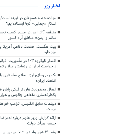
اخبار روز
اسکارِ «جدایی» کجا ایستاده‌ایم؟
منطقه آزاد ارس در مسیر کسب نخ
سالم و ایمن» مناطق آزاد کشور
پیت هگست: صنعت دفاعی آمریکا به
نیاز دارد
درخواست ایران در رزمایش میلان ت
تک‌نرخی‌سازی ارز؛ اصلاح ساختاری ی
اقتصاد ایران؟
اعمال محدودیت‌های ترافیکی پایان ه
یکطرفه‌سازی مقطعی چالوس و هراز
دیپلمات سابق انگلیس:‌ ترامپ خواها
نیست
ارائه گزارش وزیر علوم درباره اعتراضا
جلسه هیأت دولت
رشد ۶۱ هزار واحدی شاخص بورس