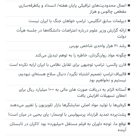
اعمال محدودیت‌های ترافیکی پایان هفته/ انسداد و یکطرفه‌سازی
مقطعی چالوس و هراز
دیپلمات سابق انگلیس:‌ ترامپ خواهان جنگ با ایران نیست
ارائه گزارش وزیر علوم درباره اعتراضات دانشگاه‌ها در جلسه هیأت
دولت
رشد ۶۱ هزار واحدی شاخص بورس
چگونه مواد روان‌گردان، خاطره را به توهم تبدیل می‌کند
فارن پالسی: ترامپ توجیهی برای تقابل نظامی با ایران ارایه نکرده است
قالیباف:ترامپ تصمیم اشتباه نگیرد/ دنبال سلاح هسته‌ای نبودیم،
نیستیم و نخواهیم بود
آستانه الزام به دریافت صورت های مالی به ۱۰۰ میلیارد ریال برای
اعطای تسهیلات افزایش یافت
کره‌ای‌ها با تولید مواد اصلی نمایشگرها بازار تلویزیون را تغییر می‌دهند
پشت‌پرده تمدید قرارداد پرسپولیس با اوسمار؛ پای یحیی در میان است!
توقع ما، توجه داوران به فیلم مستقل «بیلبورد» بود /اکران در تابستان
آینده