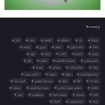
برچسب ها
آمریکا
ارز
استقلال
اقتصاد
ایران
بازار
بانک
بانک مرکزی
برجام
بنزین
بودجه
بورس
تحریم
ترامپ
ترکیه
تورم
حسن روحانی
حمیدرضا نقاشیان
خودرو
دلار
دولت
دونالد ترامپ
روحانی
روسیه
رژیم صهیونیستی
سهام
سوریه
شاخص بورس
صادرات
طلا
عراق
عربستان سعودی
قیمت نفت
مالیات
مجلس شورای اسلامی
محمد جواد ظریف
مسکن
نفت
ویروس
ویروس کرونا
پرسپولیس
چین
کرونا
کرونا ویروس
گمرک