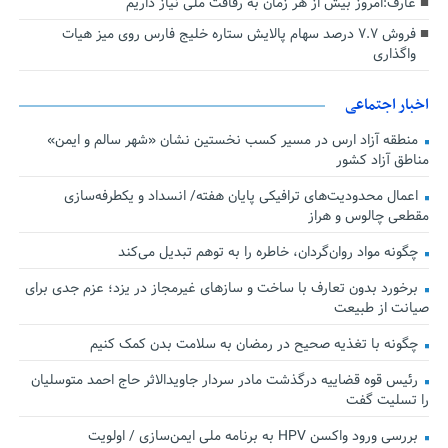
عارف:امروز بیش از هر زمان به رفاقت ملی نیاز داریم
فروش ۷.۷ درصد سهام پالایش ستاره خلیج فارس روی میز هیات
واگذاری
اخبار اجتماعی
منطقه آزاد ارس در مسیر کسب نخستین نشان «شهر سالم و ایمن»
مناطق آزاد کشور
اعمال محدودیت‌های ترافیکی پایان هفته/ انسداد و یکطرفه‌سازی
مقطعی چالوس و هراز
چگونه مواد روان‌گردان، خاطره را به توهم تبدیل می‌کند
برخورد بدون تعارف با ساخت‌ و سازهای غیرمجاز در یزد؛ عزم جدی برای
صیانت از طبیعت
چگونه با تغذیه صحیح در رمضان به سلامت بدن کمک کنیم
رئیس قوه قضاییه درگذشت مادر سردار جاویدالاثر حاج احمد متوسلیان
را تسلیت گفت
بررسی ورود واکسن HPV به برنامه ملی ایمن‌سازی / اولویت