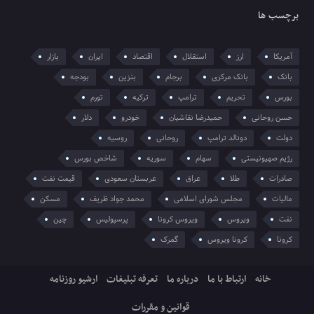
برچسب ها
آمریکا
ارز
استقلال
اقتصاد
ایران
بازار
بانک
بانک مرکزی
برجام
بنزین
بودجه
بورس
تحریم
ترامپ
ترکیه
تورم
حسن روحانی
حمیدرضا نقاشیان
خودرو
دلار
دولت
دونالد ترامپ
روحانی
روسیه
رژیم صهیونیستی
سهام
سوریه
شاخص بورس
صادرات
طلا
عراق
عربستان سعودی
قیمت نفت
مالیات
مجلس شورای اسلامی
محمد جواد ظریف
مسکن
نفت
ویروس
ویروس کرونا
پرسپولیس
چین
کرونا
کرونا ویروس
گمرک
خانه
ارتباط با ما
درباره ما
تعرفه تبلیغات
ارشیو روزنامه
قوانین و مقررات