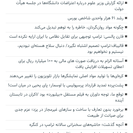
ارائه گزارش وزیر علوم درباره اعتراضات دانشگاه‌ها در جلسه هیأت
دولت
رشد ۶۱ هزار واحدی شاخص بورس
چگونه مواد روان‌گردان، خاطره را به توهم تبدیل می‌کند
فارن پالسی: ترامپ توجیهی برای تقابل نظامی با ایران ارایه نکرده است
قالیباف:ترامپ تصمیم اشتباه نگیرد/ دنبال سلاح هسته‌ای نبودیم،
نیستیم و نخواهیم بود
آستانه الزام به دریافت صورت های مالی به ۱۰۰ میلیارد ریال برای
اعطای تسهیلات افزایش یافت
کره‌ای‌ها با تولید مواد اصلی نمایشگرها بازار تلویزیون را تغییر می‌دهند
پشت‌پرده تمدید قرارداد پرسپولیس با اوسمار؛ پای یحیی در میان است!
توقع ما، توجه داوران به فیلم مستقل «بیلبورد» بود /اکران در تابستان
آینده
برخورد بدون تعارف با ساخت‌ و سازهای غیرمجاز در یزد؛ عزم جدی
برای صیانت از طبیعت
آنچه گذشت؛ حاشیه‌های سخنرانی سالانه ترامپ در کنگره