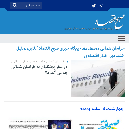
خراسان شمالی Archives - پایگاه خبری صبح اقتصاد آنلاین،تحلیل
اقتصادی،اخبار اقتصادی
خراسان شمالی مقصد دومین سفر استانی/
در سفر پزشکیان به خراسان شمالی
چه می گذرد؟
چهارشنبه، 6 اسفند 1404