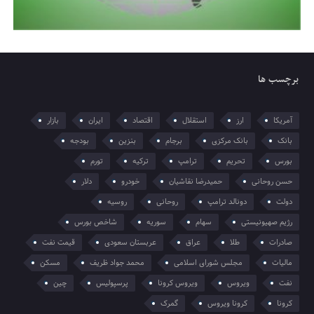
برچسب ها
آمریکا
ارز
استقلال
اقتصاد
ایران
بازار
بانک
بانک مرکزی
برجام
بنزین
بودجه
بورس
تحریم
ترامپ
ترکیه
تورم
حسن روحانی
حمیدرضا نقاشیان
خودرو
دلار
دولت
دونالد ترامپ
روحانی
روسیه
رژیم صهیونیستی
سهام
سوریه
شاخص بورس
صادرات
طلا
عراق
عربستان سعودی
قیمت نفت
مالیات
مجلس شورای اسلامی
محمد جواد ظریف
مسکن
نفت
ویروس
ویروس کرونا
پرسپولیس
چین
کرونا
کرونا ویروس
گمرک