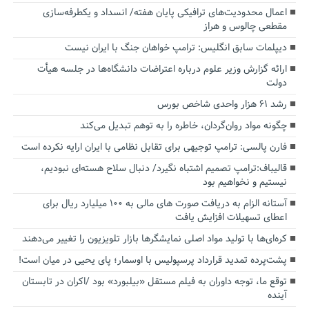
اعمال محدودیت‌های ترافیکی پایان هفته/ انسداد و یکطرفه‌سازی
مقطعی چالوس و هراز
دیپلمات سابق انگلیس:‌ ترامپ خواهان جنگ با ایران نیست
ارائه گزارش وزیر علوم درباره اعتراضات دانشگاه‌ها در جلسه هیأت
دولت
رشد ۶۱ هزار واحدی شاخص بورس
چگونه مواد روان‌گردان، خاطره را به توهم تبدیل می‌کند
فارن پالسی: ترامپ توجیهی برای تقابل نظامی با ایران ارایه نکرده است
قالیباف:ترامپ تصمیم اشتباه نگیرد/ دنبال سلاح هسته‌ای نبودیم،
نیستیم و نخواهیم بود
آستانه الزام به دریافت صورت های مالی به ۱۰۰ میلیارد ریال برای
اعطای تسهیلات افزایش یافت
کره‌ای‌ها با تولید مواد اصلی نمایشگرها بازار تلویزیون را تغییر می‌دهند
پشت‌پرده تمدید قرارداد پرسپولیس با اوسمار؛ پای یحیی در میان است!
توقع ما، توجه داوران به فیلم مستقل «بیلبورد» بود /اکران در تابستان
آینده