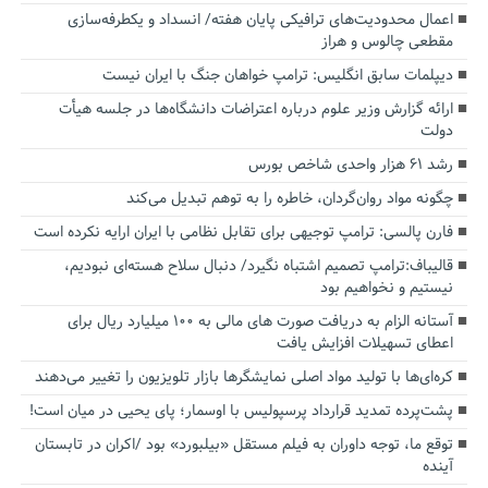
اعمال محدودیت‌های ترافیکی پایان هفته/ انسداد و یکطرفه‌سازی
مقطعی چالوس و هراز
دیپلمات سابق انگلیس:‌ ترامپ خواهان جنگ با ایران نیست
ارائه گزارش وزیر علوم درباره اعتراضات دانشگاه‌ها در جلسه هیأت
دولت
رشد ۶۱ هزار واحدی شاخص بورس
چگونه مواد روان‌گردان، خاطره را به توهم تبدیل می‌کند
فارن پالسی: ترامپ توجیهی برای تقابل نظامی با ایران ارایه نکرده است
قالیباف:ترامپ تصمیم اشتباه نگیرد/ دنبال سلاح هسته‌ای نبودیم،
نیستیم و نخواهیم بود
آستانه الزام به دریافت صورت های مالی به ۱۰۰ میلیارد ریال برای
اعطای تسهیلات افزایش یافت
کره‌ای‌ها با تولید مواد اصلی نمایشگرها بازار تلویزیون را تغییر می‌دهند
پشت‌پرده تمدید قرارداد پرسپولیس با اوسمار؛ پای یحیی در میان است!
توقع ما، توجه داوران به فیلم مستقل «بیلبورد» بود /اکران در تابستان
آینده