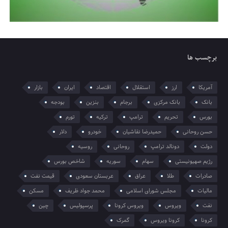
برچسب ها
آمریکا
ارز
استقلال
اقتصاد
ایران
بازار
بانک
بانک مرکزی
برجام
بنزین
بودجه
بورس
تحریم
ترامپ
ترکیه
تورم
حسن روحانی
حمیدرضا نقاشیان
خودرو
دلار
دولت
دونالد ترامپ
روحانی
روسیه
رژیم صهیونیستی
سهام
سوریه
شاخص بورس
صادرات
طلا
عراق
عربستان سعودی
قیمت نفت
مالیات
مجلس شورای اسلامی
محمد جواد ظریف
مسکن
نفت
ویروس
ویروس کرونا
پرسپولیس
چین
کرونا
کرونا ویروس
گمرک