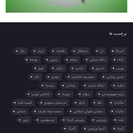
برچسب ها
آمریکا
ارز
استقلال
اقتصاد
ایران
بازار
بانک
بانک مرکزی
برجام
بنزین
بودجه
بورس
تحریم
ترامپ
ترکیه
تورم
حسن روحانی
حمیدرضا نقاشیان
خودرو
دلار
دولت
دونالد ترامپ
روحانی
روسیه
رژیم صهیونیستی
سهام
سوریه
شاخص بورس
صادرات
طلا
عراق
عربستان سعودی
قیمت نفت
مالیات
مجلس شورای اسلامی
محمد جواد ظریف
مسکن
نفت
ویروس
ویروس کرونا
پرسپولیس
چین
کرونا
کرونا ویروس
گمرک