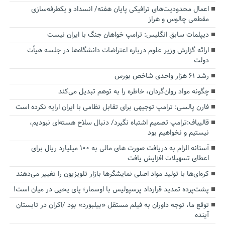
اعمال محدودیت‌های ترافیکی پایان هفته/ انسداد و یکطرفه‌سازی
مقطعی چالوس و هراز
دیپلمات سابق انگلیس:‌ ترامپ خواهان جنگ با ایران نیست
ارائه گزارش وزیر علوم درباره اعتراضات دانشگاه‌ها در جلسه هیأت
دولت
رشد ۶۱ هزار واحدی شاخص بورس
چگونه مواد روان‌گردان، خاطره را به توهم تبدیل می‌کند
فارن پالسی: ترامپ توجیهی برای تقابل نظامی با ایران ارایه نکرده است
قالیباف:ترامپ تصمیم اشتباه نگیرد/ دنبال سلاح هسته‌ای نبودیم،
نیستیم و نخواهیم بود
آستانه الزام به دریافت صورت های مالی به ۱۰۰ میلیارد ریال برای
اعطای تسهیلات افزایش یافت
کره‌ای‌ها با تولید مواد اصلی نمایشگرها بازار تلویزیون را تغییر می‌دهند
پشت‌پرده تمدید قرارداد پرسپولیس با اوسمار؛ پای یحیی در میان است!
توقع ما، توجه داوران به فیلم مستقل «بیلبورد» بود /اکران در تابستان
آینده