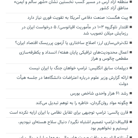
منطقه آزاد ارس در مسیر کسب نخستین نشان «شهر سالم و ایمن»
مناطق آزاد کشور
پیت هگست: صنعت دفاعی آمریکا به تقویت فوری نیاز دارد
اقتدار ناوگروه ۱۰۳ در مأموریت‌ اقیانوسی/ ۵ درخواست ایران در
رزمایش میلان تصویب شد
تک‌نرخی‌سازی ارز؛ اصلاح ساختاری یا آزمون پرریسک اقتصاد ایران؟
اعمال محدودیت‌های ترافیکی پایان هفته/ انسداد و یکطرفه‌سازی
مقطعی چالوس و هراز
دیپلمات سابق انگلیس:‌ ترامپ خواهان جنگ با ایران نیست
ارائه گزارش وزیر علوم درباره اعتراضات دانشگاه‌ها در جلسه هیأت
دولت
رشد ۶۱ هزار واحدی شاخص بورس
چگونه مواد روان‌گردان، خاطره را به توهم تبدیل می‌کند
فارن پالسی: ترامپ توجیهی برای تقابل نظامی با ایران ارایه نکرده است
قالیباف:ترامپ تصمیم اشتباه نگیرد/ دنبال سلاح هسته‌ای نبودیم،
نیستیم و نخواهیم بود
آستانه الزام به دریافت صورت های مالی به ۱۰۰ میلیارد ریال برای