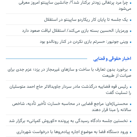
چرا مرد پرتغالی زودتر برکنار شد؟/ جانشین ساپینتو امروز معرفی
می‌شود
یک جلسه تا پایان کار ریکاردو ساپینتو در استقلال
ورمزیار: الحسین بسته بازی می‌کند/ استقلال لیاقت صعود دارد
وینی جونیور: حسرتم بازی نکردن در کنار رونالدو بود
اخبار حقوقی و قضایی
برخورد بدون تعارف با ساخت‌ و سازهای غیرمجاز در یزد؛ عزم جدی برای
صیانت از طبیعت
رئیس قوه قضاییه درگذشت مادر سردار جاویدالاثر حاج احمد متوسلیان
را تسلیت گفت
محسنی‌اژه‌ای: مراجع قضایی در محاسبه خسارت تأخیر تأدیه، شاخص
سالانه را مبنا قرار دهند
نخستین جلسه دادگاه رسیدگی به پرونده «کوروش کمپانی» برگزار شد
ورود دستگاه قضا به موضوع اجاره پیاده‌روها با درخواست شهرداری