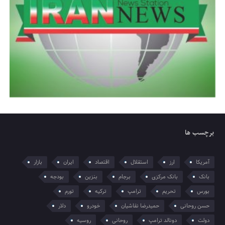
برچسب ها
آمریکا
ارز
استقلال
اقتصاد
ایران
بازار
بانک
بانک مرکزی
برجام
بنزین
بودجه
بورس
تحریم
ترامپ
ترکیه
تورم
حسن روحانی
حمیدرضا نقاشیان
خودرو
دلار
دولت
دونالد ترامپ
روحانی
روسیه