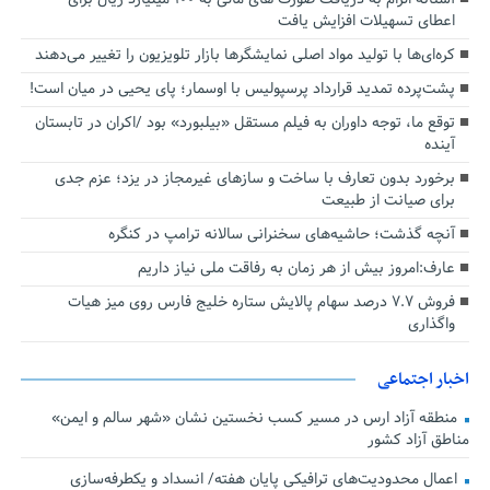
اعطای تسهیلات افزایش یافت
کره‌ای‌ها با تولید مواد اصلی نمایشگرها بازار تلویزیون را تغییر می‌دهند
پشت‌پرده تمدید قرارداد پرسپولیس با اوسمار؛ پای یحیی در میان است!
توقع ما، توجه داوران به فیلم مستقل «بیلبورد» بود /اکران در تابستان
آینده
برخورد بدون تعارف با ساخت‌ و سازهای غیرمجاز در یزد؛ عزم جدی
برای صیانت از طبیعت
آنچه گذشت؛ حاشیه‌های سخنرانی سالانه ترامپ در کنگره
عارف:امروز بیش از هر زمان به رفاقت ملی نیاز داریم
فروش ۷.۷ درصد سهام پالایش ستاره خلیج فارس روی میز هیات
واگذاری
اخبار اجتماعی
منطقه آزاد ارس در مسیر کسب نخستین نشان «شهر سالم و ایمن»
مناطق آزاد کشور
اعمال محدودیت‌های ترافیکی پایان هفته/ انسداد و یکطرفه‌سازی