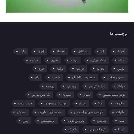
برچسب ها
آمریکا
ارز
استقلال
اقتصاد
ایران
بازار
بانک
بانک مرکزی
برجام
بنزین
بودجه
بورس
تحریم
ترامپ
ترکیه
تورم
حسن روحانی
حمیدرضا نقاشیان
خودرو
دلار
دولت
دونالد ترامپ
روحانی
روسیه
رژیم صهیونیستی
سهام
سوریه
شاخص بورس
صادرات
طلا
عراق
عربستان سعودی
قیمت نفت
مالیات
مجلس شورای اسلامی
محمد جواد ظریف
مسکن
نفت
ویروس
ویروس کرونا
پرسپولیس
چین
کرونا
کرونا ویروس
گمرک