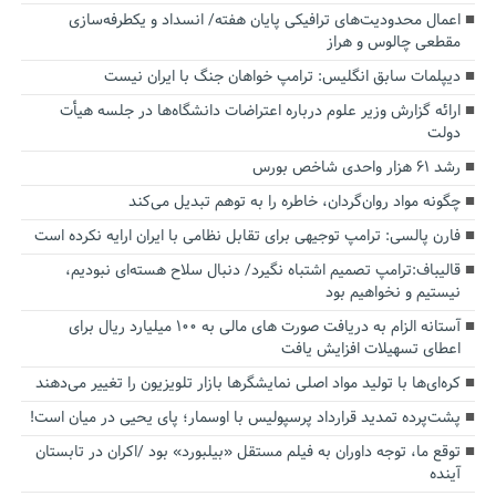
اعمال محدودیت‌های ترافیکی پایان هفته/ انسداد و یکطرفه‌سازی
مقطعی چالوس و هراز
دیپلمات سابق انگلیس:‌ ترامپ خواهان جنگ با ایران نیست
ارائه گزارش وزیر علوم درباره اعتراضات دانشگاه‌ها در جلسه هیأت
دولت
رشد ۶۱ هزار واحدی شاخص بورس
چگونه مواد روان‌گردان، خاطره را به توهم تبدیل می‌کند
فارن پالسی: ترامپ توجیهی برای تقابل نظامی با ایران ارایه نکرده است
قالیباف:ترامپ تصمیم اشتباه نگیرد/ دنبال سلاح هسته‌ای نبودیم،
نیستیم و نخواهیم بود
آستانه الزام به دریافت صورت های مالی به ۱۰۰ میلیارد ریال برای
اعطای تسهیلات افزایش یافت
کره‌ای‌ها با تولید مواد اصلی نمایشگرها بازار تلویزیون را تغییر می‌دهند
پشت‌پرده تمدید قرارداد پرسپولیس با اوسمار؛ پای یحیی در میان است!
توقع ما، توجه داوران به فیلم مستقل «بیلبورد» بود /اکران در تابستان
آینده