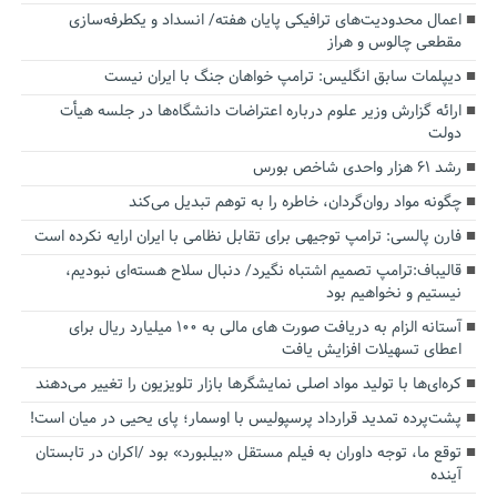
اعمال محدودیت‌های ترافیکی پایان هفته/ انسداد و یکطرفه‌سازی
مقطعی چالوس و هراز
دیپلمات سابق انگلیس:‌ ترامپ خواهان جنگ با ایران نیست
ارائه گزارش وزیر علوم درباره اعتراضات دانشگاه‌ها در جلسه هیأت
دولت
رشد ۶۱ هزار واحدی شاخص بورس
چگونه مواد روان‌گردان، خاطره را به توهم تبدیل می‌کند
فارن پالسی: ترامپ توجیهی برای تقابل نظامی با ایران ارایه نکرده است
قالیباف:ترامپ تصمیم اشتباه نگیرد/ دنبال سلاح هسته‌ای نبودیم،
نیستیم و نخواهیم بود
آستانه الزام به دریافت صورت های مالی به ۱۰۰ میلیارد ریال برای
اعطای تسهیلات افزایش یافت
کره‌ای‌ها با تولید مواد اصلی نمایشگرها بازار تلویزیون را تغییر می‌دهند
پشت‌پرده تمدید قرارداد پرسپولیس با اوسمار؛ پای یحیی در میان است!
توقع ما، توجه داوران به فیلم مستقل «بیلبورد» بود /اکران در تابستان
آینده