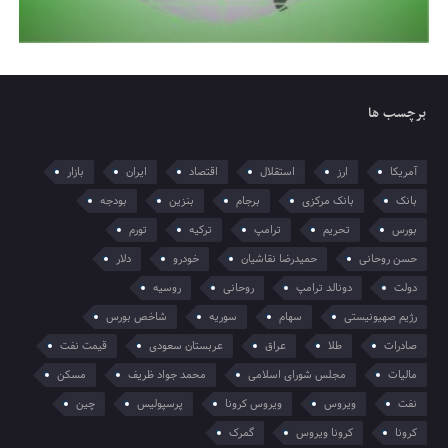
برچسب ها
آمریکا
ارز
استقلال
اقتصاد
ایران
بازار
بانک
بانک مرکزی
برجام
بنزین
بودجه
بورس
تحریم
ترامپ
ترکیه
تورم
حسن روحانی
حمیدرضا نقاشیان
خودرو
دلار
دولت
دونالد ترامپ
روحانی
روسیه
رژیم صهیونیستی
سهام
سوریه
شاخص بورس
صادرات
طلا
عراق
عربستان سعودی
قیمت نفت
مالیات
مجلس شورای اسلامی
محمد جواد ظریف
مسکن
نفت
ویروس
ویروس کرونا
پرسپولیس
چین
کرونا
کرونا ویروس
گمرک