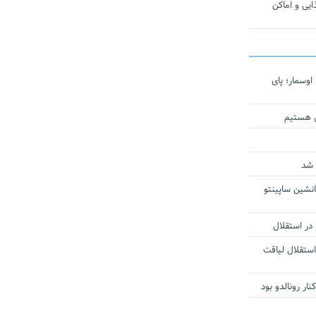
یی و اماکن
اوسمار؛ پای
ی هستیم
 شد
انشین ساپینتو
 در استقلال
استقلال لیاقت
ار رونالدو بود