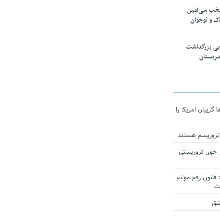
تخب سی‌امین
ک و نوجوان
بی بزرگداشت
صربستان
ریبان امریکا را
 تروریسم هستند
 خوی تروریستی
انون رفع موانع
شق