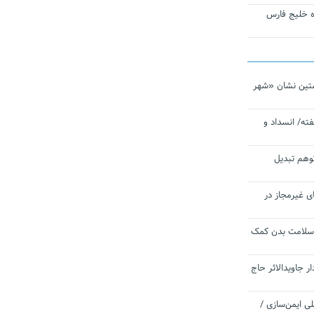
تاره خلیج فارس
تین نشان «شهر
ته/ انسداد و
توهم تبدیل
ی غیرمجاز در
 سلامت بدن کمک
 جاویدالاثر حاج
 به برنامه ملی ایمن‌سازی /