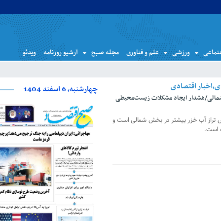
تماعی
ورزشی
علم و فناوری
مجله صبح
آرشیو روزنامه
ویدئو
چهارشنبه، 6 اسفند 1404
 شمالی/هشدار ایجاد مشکلات زیست‌محیطی
هش تراز آب خزر بیشتر در بخش شمالی است و
ه است.