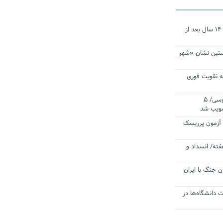
نجات‌دهنده‌ همچنان در آیینه است/ ۱۴ سال بعد از
ستین نشان «شهر
 تقویت فوری
اقتدار ناوگروه ۱۰۳ در مأموریت‌ اقیانوسی/ ۵
صویب شد
ا آزمون پرریسک
فته/ انسداد و
ن جنگ با ایران
ت دانشگاه‌ها در