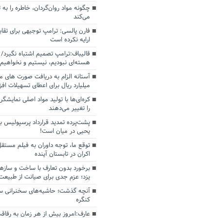
چگونه مواد روان‌گردان، خاطره را به 
می‌کند
فارن پالسی: ترامپ توجیهی برای تقابل
ارایه نکرده است
قالیباف:ترامپ تصمیم اشتباه نگیرد/ 
هسته‌ای نبودیم، نیستیم و نخواهیم 
میلیارد ریال برای اعطای تسهیلات اف
کره‌ای‌ها با تولید مواد اصلی نمایشگره
را تغییر می‌دهند
پشت‌پرده تمدید قرارداد پرسپولیس با
یحیی در میان است!
توقع ما، توجه داوران به فیلم مستقل
اکران در تابستان آینده
برخورد بدون تعارف با ساخت‌ و سازه
یزد؛ عزم جدی برای صیانت از طبیعت
آنچه گذشت؛ حاشیه‌های سخنرانی سال
کنگره
عارف:امروز بیش از هر زمان به رفاقت