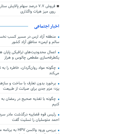
فروش ۷.۷ درصد سهام پالایش س
روی میز هیات واگذاری
اخبار اجتماعی
منطقه آزاد ارس در مسیر کسب نخس
سالم و ایمن» مناطق آزاد کشور
اعمال محدودیت‌های ترافیکی پایان هف
یکطرفه‌سازی مقطعی چالوس و هراز
چگونه مواد روان‌گردان، خاطره را به 
می‌کند
برخورد بدون تعارف با ساخت‌ و سازها
یزد؛ عزم جدی برای صیانت از طبیعت
چگونه با تغذیه صحیح در رمضان به
کنیم
رئیس قوه قضاییه درگذشت مادر سردار
احمد متوسلیان را تسلیت گفت
بررسی ورود واکسن HPV