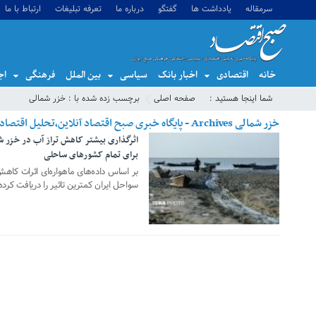
سرمقاله
یادداشت ها
گفتگو
درباره ما
تعرفه تبلیغات
ارتباط با ما
خانه
اقتصادی
اخبار بانک
سیاسی
بین الملل
فرهنگی
اج
شما اینجا هستید :
صفحه اصلی
برچسب زده شده با : خزر شمالی
خزر شمالی Archives - پایگاه خبری صبح اقتصاد آنلاین،تحلیل اقتصادی،اخبار اقتصادی
اثرگذاری بیشتر کاهش تراز آب در خزر
برای تمام کشورهای ساحلی
13 آگوست 2023
بر اساس داده‌های ماهواره‌ای اثرات کا
سواحل ایران کمترین تاثیر را دریافت کرد