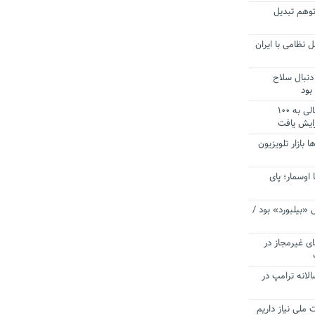
توهم تبدیل
 نظامی با ایران
دنبال سلاح
بود
آستانه الزام به دریافت صورت های مالی به ۱۰۰
زایش یافت
ا بازار تلویزیون
 اوسمار؛ پای
 «بیلبورد» بود /
ای غیرمجاز در
انه ترامپ در
 ملی نیاز داریم