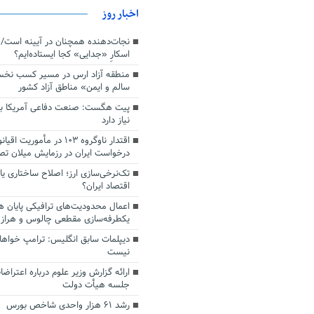
اخبار روز
اسکارِ «جدایی» کجا ایستاده‌ایم؟
منطقه آزاد ارس در مسیر کسب نخ
سالم و ایمن» مناطق آزاد کشور
پیت هگست: صنعت دفاعی آمریکا به
نیاز دارد
درخواست ایران در رزمایش میلان ت
تک‌نرخی‌سازی ارز؛ اصلاح ساختاری ی
اقتصاد ایران؟
اعمال محدودیت‌های ترافیکی پایان ه
یکطرفه‌سازی مقطعی چالوس و هراز
دیپلمات سابق انگلیس:‌ ترامپ خواها
نیست
ارائه گزارش وزیر علوم درباره اعتراضا
جلسه هیأت دولت
رشد ۶۱ هزار واحدی شاخص بورس