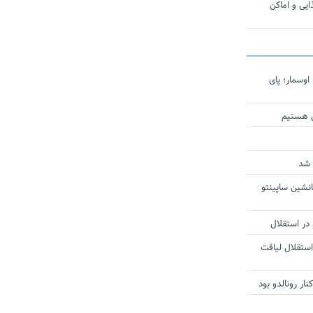
یی و اماکن
اوسمار؛ پای
ی هستیم
 شد
انشین ساپینتو
 در استقلال
استقلال لیاقت
ار رونالدو بود