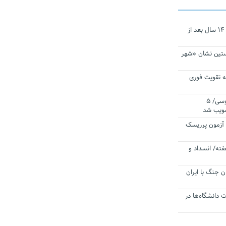
نجات‌دهنده‌ همچنان در آیینه است/ ۱۴ سال بعد از
ستین نشان «شهر
 تقویت فوری
اقتدار ناوگروه ۱۰۳ در مأموریت‌ اقیانوسی/ ۵
صویب شد
ا آزمون پرریسک
فته/ انسداد و
ن جنگ با ایران
ت دانشگاه‌ها در