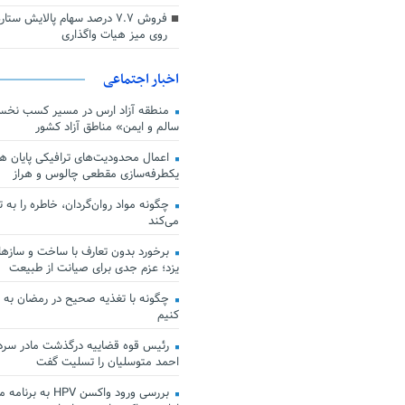
فروش ۷.۷ درصد سهام پالایش س
روی میز هیات واگذاری
اخبار اجتماعی
منطقه آزاد ارس در مسیر کسب نخس
سالم و ایمن» مناطق آزاد کشور
اعمال محدودیت‌های ترافیکی پایان هف
یکطرفه‌سازی مقطعی چالوس و هراز
چگونه مواد روان‌گردان، خاطره را به 
می‌کند
برخورد بدون تعارف با ساخت‌ و سازها
یزد؛ عزم جدی برای صیانت از طبیعت
چگونه با تغذیه صحیح در رمضان به
کنیم
رئیس قوه قضاییه درگذشت مادر سردار
احمد متوسلیان را تسلیت گفت
بررسی ورود واکسن HPV