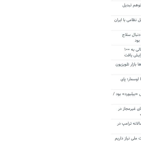
توهم تبدیل
 نظامی با ایران
دنبال سلاح
بود
آستانه الزام به دریافت صورت های مالی به ۱۰۰
زایش یافت
ا بازار تلویزیون
 اوسمار؛ پای
 «بیلبورد» بود /
ای غیرمجاز در
انه ترامپ در
 ملی نیاز داریم