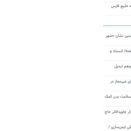
تاره خلیج فارس
تین نشان «شهر
ته/ انسداد و
توهم تبدیل
ی غیرمجاز در
 سلامت بدن کمک
 جاویدالاثر حاج
 به برنامه ملی ایمن‌سازی /