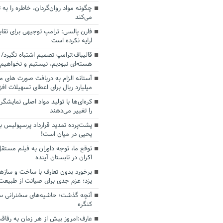
چگونه مواد روان‌گردان، خاطره را به 
می‌کند
فارن پالسی: ترامپ توجیهی برای تقابل
ارایه نکرده است
قالیباف:ترامپ تصمیم اشتباه نگیرد/ 
هسته‌ای نبودیم، نیستیم و نخواهیم 
میلیارد ریال برای اعطای تسهیلات اف
کره‌ای‌ها با تولید مواد اصلی نمایشگره
را تغییر می‌دهند
پشت‌پرده تمدید قرارداد پرسپولیس با
یحیی در میان است!
توقع ما، توجه داوران به فیلم مستقل
اکران در تابستان آینده
برخورد بدون تعارف با ساخت‌ و سازه
یزد؛ عزم جدی برای صیانت از طبیعت
آنچه گذشت؛ حاشیه‌های سخنرانی سال
کنگره
عارف:امروز بیش از هر زمان به رفاقت