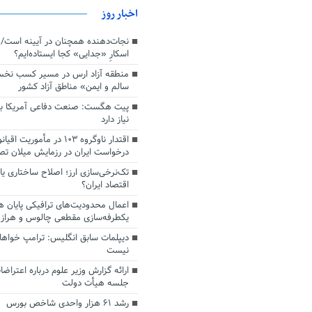
اخبار روز
اسکارِ «جدایی» کجا ایستاده‌ایم؟
منطقه آزاد ارس در مسیر کسب نخ
سالم و ایمن» مناطق آزاد کشور
پیت هگست: صنعت دفاعی آمریکا به
نیاز دارد
درخواست ایران در رزمایش میلان ت
تک‌نرخی‌سازی ارز؛ اصلاح ساختاری ی
اقتصاد ایران؟
اعمال محدودیت‌های ترافیکی پایان ه
یکطرفه‌سازی مقطعی چالوس و هراز
دیپلمات سابق انگلیس:‌ ترامپ خواها
نیست
ارائه گزارش وزیر علوم درباره اعتراضا
جلسه هیأت دولت
رشد ۶۱ هزار واحدی شاخص بورس