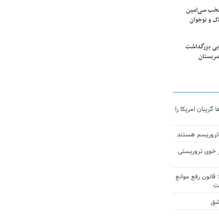
تخب سی‌امین
ک و نوجوان
بی بزرگداشت
صربستان
ریبان امریکا را
 تروریسم هستند
 خوی تروریستی
انون رفع موانع
شق