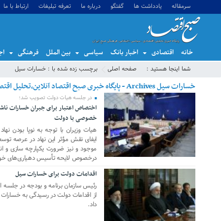
سرمقاله
یادداشت ها
گفتگو
درباره ما
تعرفه تبلیغات
ارتباط با ما
خانه
اقتصادی
اخبار بانک
سیاسی
بین الملل
فرهنگی
اج
شما اینجا هستید :
صفحه اصلی
برچسب زده شده با : خسارات سیل
خسارات سیل Archives - پایگاه خبری صبح اقتصاد آنلاین،تحلیل اقتصادی،اخبار اقتصادی
در جلسه هیات دولت تصویب شد؛
اختصاص اعتبار برای جبران خسارات ناشی
27 ژانویه 2021
خصوصی با دولت
هیات وزیران با توجه به نوپا بودن نها
ایفای نقش مؤثر این نهاد در عرصه توسعه
موجود و نیز ضرورت یکپارچه سازی و ان
درخصوص لایحه تأسیس دهیاری‌های خود 
اقدامات دولت برای خسارات سیل
25 ژانویه 2020
رئیس سازمان برنامه و بودجه در جلسه ا
از اقدامات دولت در رسیدگی به خسارات ن
داد.