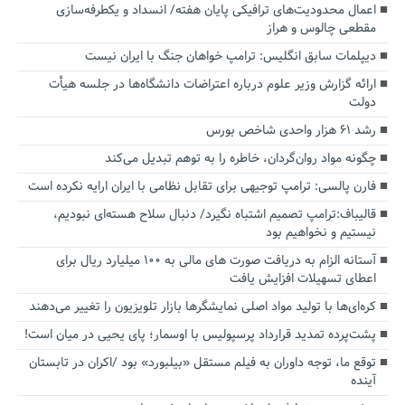
اعمال محدودیت‌های ترافیکی پایان هفته/ انسداد و یکطرفه‌سازی
مقطعی چالوس و هراز
دیپلمات سابق انگلیس:‌ ترامپ خواهان جنگ با ایران نیست
ارائه گزارش وزیر علوم درباره اعتراضات دانشگاه‌ها در جلسه هیأت
دولت
رشد ۶۱ هزار واحدی شاخص بورس
چگونه مواد روان‌گردان، خاطره را به توهم تبدیل می‌کند
فارن پالسی: ترامپ توجیهی برای تقابل نظامی با ایران ارایه نکرده است
قالیباف:ترامپ تصمیم اشتباه نگیرد/ دنبال سلاح هسته‌ای نبودیم،
نیستیم و نخواهیم بود
آستانه الزام به دریافت صورت های مالی به ۱۰۰ میلیارد ریال برای
اعطای تسهیلات افزایش یافت
کره‌ای‌ها با تولید مواد اصلی نمایشگرها بازار تلویزیون را تغییر می‌دهند
پشت‌پرده تمدید قرارداد پرسپولیس با اوسمار؛ پای یحیی در میان است!
توقع ما، توجه داوران به فیلم مستقل «بیلبورد» بود /اکران در تابستان
آینده