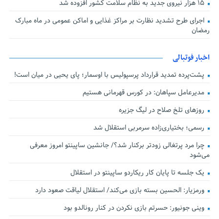
۱۵ هزار نیروی جدید به نظام سلامت کشور افزوده شد
اجرای طرح تشدید نظارت بر مراکز غذایی و اماکن عمومی در ماه مبارک
رمضان
اخبار فوتبالی
پشت‌پرده تمدید قرارداد پرسپولیس با اوسمار؛ پای یحیی در میان است!
مدیرعامل سپاهان: در کورس قهرمانی هستیم
روزهای تلخ صلاح در لیگ جزیره
رسمی؛ بختیاری‌زاده سرمربی استقلال شد
چرا مرد پرتغالی زودتر برکنار شد؟/ جانشین ساپینتو امروز معرفی
می‌شود
یک جلسه تا پایان کار ریکاردو ساپینتو در استقلال
ورمزیار: الحسین بسته بازی می‌کند/ استقلال لیاقت صعود دارد
وینی جونیور: حسرتم بازی نکردن در کنار رونالدو بود