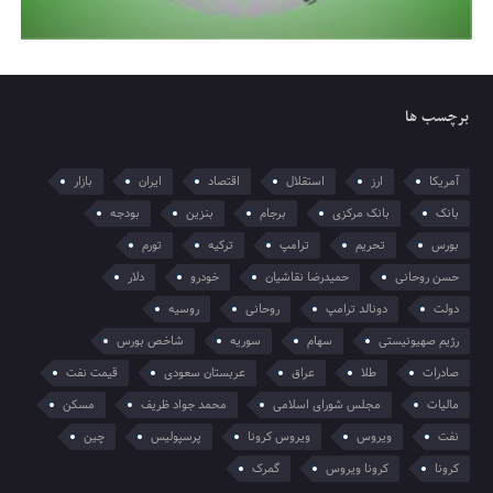
برچسب ها
آمریکا
ارز
استقلال
اقتصاد
ایران
بازار
بانک
بانک مرکزی
برجام
بنزین
بودجه
بورس
تحریم
ترامپ
ترکیه
تورم
حسن روحانی
حمیدرضا نقاشیان
خودرو
دلار
دولت
دونالد ترامپ
روحانی
روسیه
رژیم صهیونیستی
سهام
سوریه
شاخص بورس
صادرات
طلا
عراق
عربستان سعودی
قیمت نفت
مالیات
مجلس شورای اسلامی
محمد جواد ظریف
مسکن
نفت
ویروس
ویروس کرونا
پرسپولیس
چین
کرونا
کرونا ویروس
گمرک