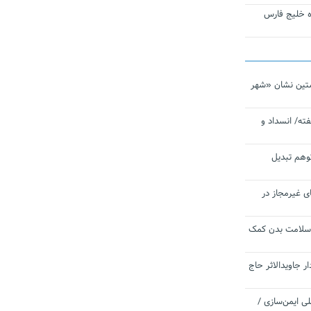
تاره خلیج فارس
تین نشان «شهر
ته/ انسداد و
توهم تبدیل
ی غیرمجاز در
 سلامت بدن کمک
 جاویدالاثر حاج
 به برنامه ملی ایمن‌سازی /