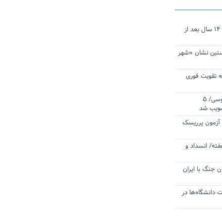
نجات‌دهنده‌ همچنان در آیینه است/ ۱۴ سال بعد از
ستین نشان «شهر
 تقویت فوری
اقتدار ناوگروه ۱۰۳ در مأموریت‌ اقیانوسی/ ۵
صویب شد
ا آزمون پرریسک
فته/ انسداد و
ن جنگ با ایران
ت دانشگاه‌ها در