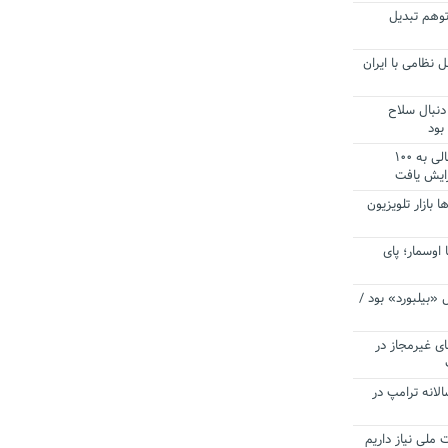
توهم تبدیل
 نظامی با ایران
دنبال سلاح
بود
آستانه الزام به دریافت صورت های مالی به ۱۰۰
زایش یافت
ا بازار تلویزیون
 اوسمار؛ پای
 «بیلبورد» بود /
ای غیرمجاز در
انه ترامپ در
 ملی نیاز داریم