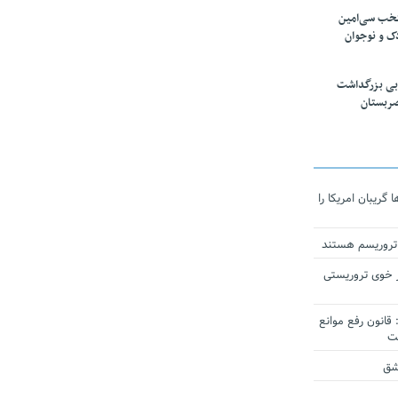
تخب سی‌امین
ک و نوجوان
بی بزرگداشت
صربستان
ریبان امریکا را
 تروریسم هستند
 خوی تروریستی
انون رفع موانع
شق