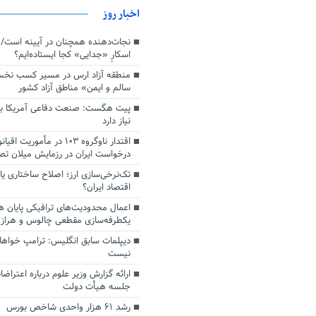
اخبار روز
اسکارِ «جدایی» کجا ایستاده‌ایم؟
منطقه آزاد ارس در مسیر کسب نخ
سالم و ایمن» مناطق آزاد کشور
پیت هگست: صنعت دفاعی آمریکا به
نیاز دارد
درخواست ایران در رزمایش میلان ت
تک‌نرخی‌سازی ارز؛ اصلاح ساختاری ی
اقتصاد ایران؟
اعمال محدودیت‌های ترافیکی پایان ه
یکطرفه‌سازی مقطعی چالوس و هراز
دیپلمات سابق انگلیس:‌ ترامپ خواها
نیست
ارائه گزارش وزیر علوم درباره اعتراضا
جلسه هیأت دولت
رشد ۶۱ هزار واحدی شاخص بورس