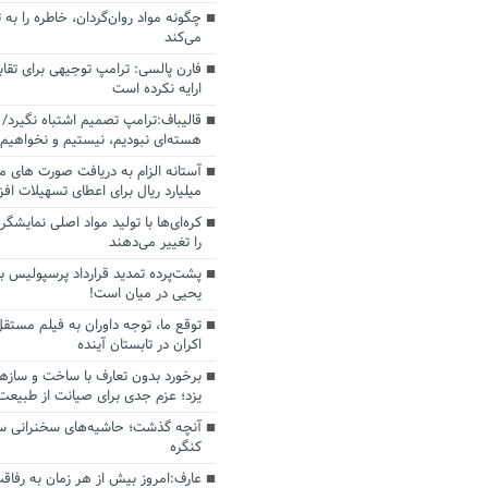
چگونه مواد روان‌گردان، خاطره را به 
می‌کند
فارن پالسی: ترامپ توجیهی برای تقابل
ارایه نکرده است
قالیباف:ترامپ تصمیم اشتباه نگیرد/ 
هسته‌ای نبودیم، نیستیم و نخواهیم 
میلیارد ریال برای اعطای تسهیلات اف
کره‌ای‌ها با تولید مواد اصلی نمایشگره
را تغییر می‌دهند
پشت‌پرده تمدید قرارداد پرسپولیس با
یحیی در میان است!
توقع ما، توجه داوران به فیلم مستقل
اکران در تابستان آینده
برخورد بدون تعارف با ساخت‌ و سازه
یزد؛ عزم جدی برای صیانت از طبیعت
آنچه گذشت؛ حاشیه‌های سخنرانی سال
کنگره
عارف:امروز بیش از هر زمان به رفاقت