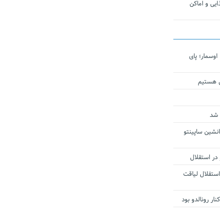
یی و اماکن
اوسمار؛ پای
ی هستیم
 شد
انشین ساپینتو
 در استقلال
استقلال لیاقت
ار رونالدو بود