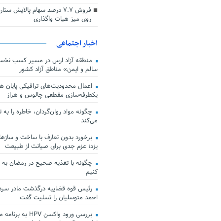
فروش ۷.۷ درصد سهام پالایش س
روی میز هیات واگذاری
اخبار اجتماعی
منطقه آزاد ارس در مسیر کسب نخس
سالم و ایمن» مناطق آزاد کشور
اعمال محدودیت‌های ترافیکی پایان هف
یکطرفه‌سازی مقطعی چالوس و هراز
چگونه مواد روان‌گردان، خاطره را به 
می‌کند
برخورد بدون تعارف با ساخت‌ و سازها
یزد؛ عزم جدی برای صیانت از طبیعت
چگونه با تغذیه صحیح در رمضان به
کنیم
رئیس قوه قضاییه درگذشت مادر سردار
احمد متوسلیان را تسلیت گفت
بررسی ورود واکسن HPV