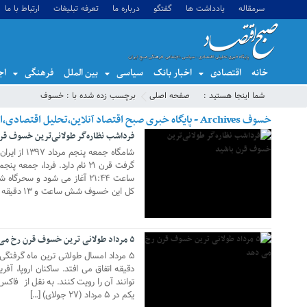
سرمقاله
یادداشت ها
گفتگو
درباره ما
تعرفه تبلیغات
ارتباط با ما
خانه
اقتصادی
اخبار بانک
سیاسی
بین الملل
فرهنگی
اج
26 جولای 2018
شما اینجا هستید :
صفحه اصلی
برچسب زده شده با : خسوف
خسوف Archives - پایگاه خبری صبح اقتصاد آنلاین،تحلیل اقتصادی،اخبار اقتصادی
فرداشب نظاره‌گر طولانی‌ترین خسوف قر
شامگاه جمعه
کل این خسوف شش ساعت و ۱۳ دقیقه و ۴۸ ثانیه […]
03 جولای 2018
۵ مرداد طولانی ترین خسوف قرن رخ می دهد
دقیقه اتفاق می افتد. ساکنان اروپا، آفری
توانند آن را رویت کنند. به نقل از فاک
یکم در ۵ مرداد (۲۷ جولای) […]