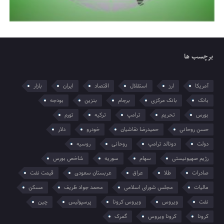
برچسب ها
آمریکا
ارز
استقلال
اقتصاد
ایران
بازار
بانک
بانک مرکزی
برجام
بنزین
بودجه
بورس
تحریم
ترامپ
ترکیه
تورم
حسن روحانی
حمیدرضا نقاشیان
خودرو
دلار
دولت
دونالد ترامپ
روحانی
روسیه
رژیم صهیونیستی
سهام
سوریه
شاخص بورس
صادرات
طلا
عراق
عربستان سعودی
قیمت نفت
مالیات
مجلس شورای اسلامی
محمد جواد ظریف
مسکن
نفت
ویروس
ویروس کرونا
پرسپولیس
چین
کرونا
کرونا ویروس
گمرک