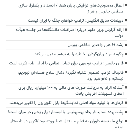
اعمال محدودیت‌های ترافیکی پایان هفته/ انسداد و یکطرفه‌سازی
مقطعی چالوس و هراز
دیپلمات سابق انگلیس:‌ ترامپ خواهان جنگ با ایران نیست
ارائه گزارش وزیر علوم درباره اعتراضات دانشگاه‌ها در جلسه هیأت
دولت
رشد ۶۱ هزار واحدی شاخص بورس
چگونه مواد روان‌گردان، خاطره را به توهم تبدیل می‌کند
فارن پالسی: ترامپ توجیهی برای تقابل نظامی با ایران ارایه نکرده است
قالیباف:ترامپ تصمیم اشتباه نگیرد/ دنبال سلاح هسته‌ای نبودیم،
نیستیم و نخواهیم بود
آستانه الزام به دریافت صورت های مالی به ۱۰۰ میلیارد ریال برای
اعطای تسهیلات افزایش یافت
کره‌ای‌ها با تولید مواد اصلی نمایشگرها بازار تلویزیون را تغییر می‌دهند
پشت‌پرده تمدید قرارداد پرسپولیس با اوسمار؛ پای یحیی در میان است!
توقع ما، توجه داوران به فیلم مستقل «بیلبورد» بود /اکران در تابستان
آینده