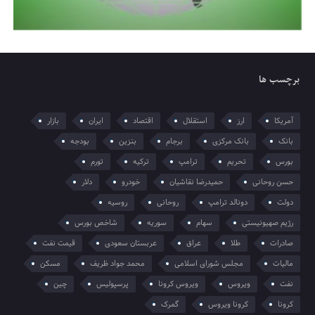
برچسب ها
آمریکا
ارز
استقلال
اقتصاد
ایران
بازار
بانک
بانک مرکزی
برجام
بنزین
بودجه
بورس
تحریم
ترامپ
ترکیه
تورم
حسن روحانی
حمیدرضا نقاشیان
خودرو
دلار
دولت
دونالد ترامپ
روحانی
روسیه
رژیم صهیونیستی
سهام
سوریه
شاخص بورس
صادرات
طلا
عراق
عربستان سعودی
قیمت نفت
مالیات
مجلس شورای اسلامی
محمد جواد ظریف
مسکن
نفت
ویروس
ویروس کرونا
پرسپولیس
چین
کرونا
کرونا ویروس
گمرک