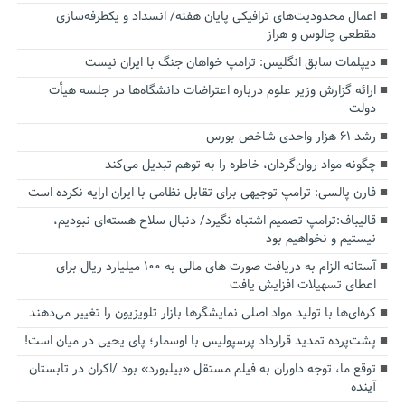
اعمال محدودیت‌های ترافیکی پایان هفته/ انسداد و یکطرفه‌سازی
مقطعی چالوس و هراز
دیپلمات سابق انگلیس:‌ ترامپ خواهان جنگ با ایران نیست
ارائه گزارش وزیر علوم درباره اعتراضات دانشگاه‌ها در جلسه هیأت
دولت
رشد ۶۱ هزار واحدی شاخص بورس
چگونه مواد روان‌گردان، خاطره را به توهم تبدیل می‌کند
فارن پالسی: ترامپ توجیهی برای تقابل نظامی با ایران ارایه نکرده است
قالیباف:ترامپ تصمیم اشتباه نگیرد/ دنبال سلاح هسته‌ای نبودیم،
نیستیم و نخواهیم بود
آستانه الزام به دریافت صورت های مالی به ۱۰۰ میلیارد ریال برای
اعطای تسهیلات افزایش یافت
کره‌ای‌ها با تولید مواد اصلی نمایشگرها بازار تلویزیون را تغییر می‌دهند
پشت‌پرده تمدید قرارداد پرسپولیس با اوسمار؛ پای یحیی در میان است!
توقع ما، توجه داوران به فیلم مستقل «بیلبورد» بود /اکران در تابستان
آینده