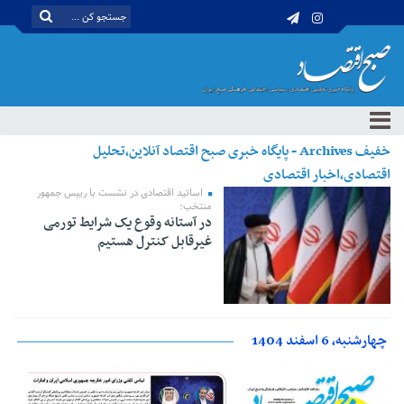
خفیف Archives - پایگاه خبری صبح اقتصاد آنلاین،تحلیل
اقتصادی،اخبار اقتصادی
اساتید اقتصادی در نشست با رییس‌ جمهور
منتخب؛
در آستانه وقوع یک شرایط تورمی
غیرقابل کنترل هستیم
چهارشنبه، 6 اسفند 1404