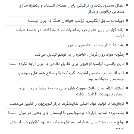
اعمال محدودیت‌های ترافیکی پایان هفته/ انسداد و یکطرفه‌سازی
مقطعی چالوس و هراز
دیپلمات سابق انگلیس:‌ ترامپ خواهان جنگ با ایران نیست
ارائه گزارش وزیر علوم درباره اعتراضات دانشگاه‌ها در جلسه هیأت
دولت
رشد ۶۱ هزار واحدی شاخص بورس
چگونه مواد روان‌گردان، خاطره را به توهم تبدیل می‌کند
فارن پالسی: ترامپ توجیهی برای تقابل نظامی با ایران ارایه نکرده است
قالیباف:ترامپ تصمیم اشتباه نگیرد/ دنبال سلاح هسته‌ای نبودیم،
نیستیم و نخواهیم بود
آستانه الزام به دریافت صورت های مالی به ۱۰۰ میلیارد ریال برای
اعطای تسهیلات افزایش یافت
کره‌ای‌ها با تولید مواد اصلی نمایشگرها بازار تلویزیون را تغییر می‌دهند
پشت‌پرده تمدید قرارداد پرسپولیس با اوسمار؛ پای یحیی در میان است!
توقع ما، توجه داوران به فیلم مستقل «بیلبورد» بود /اکران در تابستان
آینده