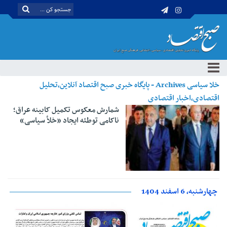
خلا سیاسی Archives - پایگاه خبری صبح اقتصاد آنلاین،تحلیل
اقتصادی،اخبار اقتصادی
شمارش معکوس تکمیل کابینه عراق؛
ناکامی توطئه ایجاد «خلأ سیاسی»
چهارشنبه، 6 اسفند 1404