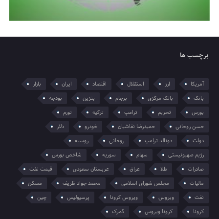
برچسب ها
آمریکا
ارز
استقلال
اقتصاد
ایران
بازار
بانک
بانک مرکزی
برجام
بنزین
بودجه
بورس
تحریم
ترامپ
ترکیه
تورم
حسن روحانی
حمیدرضا نقاشیان
خودرو
دلار
دولت
دونالد ترامپ
روحانی
روسیه
رژیم صهیونیستی
سهام
سوریه
شاخص بورس
صادرات
طلا
عراق
عربستان سعودی
قیمت نفت
مالیات
مجلس شورای اسلامی
محمد جواد ظریف
مسکن
نفت
ویروس
ویروس کرونا
پرسپولیس
چین
کرونا
کرونا ویروس
گمرک