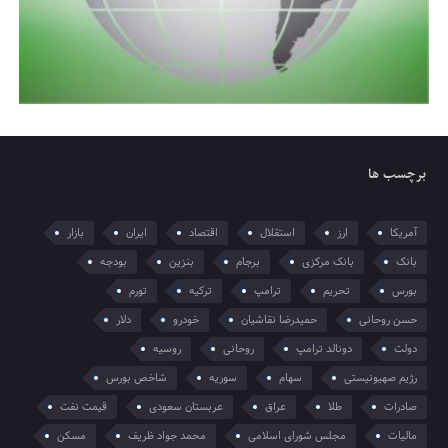
برچسب ها
آمریکا
ارز
استقلال
اقتصاد
ایران
بازار
بانک
بانک مرکزی
برجام
بنزین
بودجه
بورس
تحریم
ترامپ
ترکیه
تورم
حسن روحانی
حمیدرضا نقاشیان
خودرو
دلار
دولت
دونالد ترامپ
روحانی
روسیه
رژیم صهیونیستی
سهام
سوریه
شاخص بورس
صادرات
طلا
عراق
عربستان سعودی
قیمت نفت
مالیات
مجلس شورای اسلامی
محمد جواد ظریف
مسکن