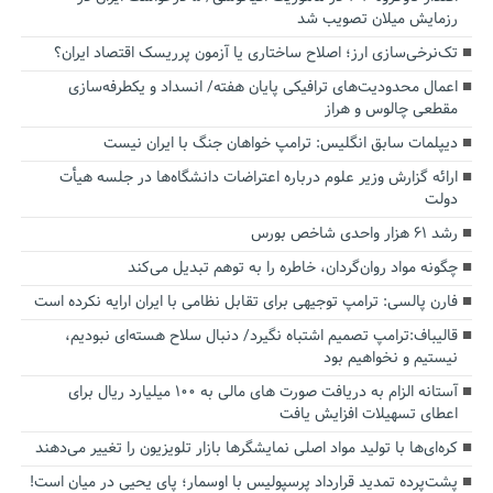
رزمایش میلان تصویب شد
تک‌نرخی‌سازی ارز؛ اصلاح ساختاری یا آزمون پرریسک اقتصاد ایران؟
اعمال محدودیت‌های ترافیکی پایان هفته/ انسداد و یکطرفه‌سازی
مقطعی چالوس و هراز
دیپلمات سابق انگلیس:‌ ترامپ خواهان جنگ با ایران نیست
ارائه گزارش وزیر علوم درباره اعتراضات دانشگاه‌ها در جلسه هیأت
دولت
رشد ۶۱ هزار واحدی شاخص بورس
چگونه مواد روان‌گردان، خاطره را به توهم تبدیل می‌کند
فارن پالسی: ترامپ توجیهی برای تقابل نظامی با ایران ارایه نکرده است
قالیباف:ترامپ تصمیم اشتباه نگیرد/ دنبال سلاح هسته‌ای نبودیم،
نیستیم و نخواهیم بود
آستانه الزام به دریافت صورت های مالی به ۱۰۰ میلیارد ریال برای
اعطای تسهیلات افزایش یافت
کره‌ای‌ها با تولید مواد اصلی نمایشگرها بازار تلویزیون را تغییر می‌دهند
پشت‌پرده تمدید قرارداد پرسپولیس با اوسمار؛ پای یحیی در میان است!