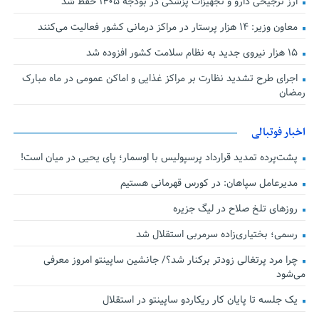
ارز ترجیحی دارو و تجهیزات پزشکی در بودجه ۱۴۰۵ حفظ شد
معاون وزیر: ۱۴ هزار پرستار در مراکز درمانی کشور فعالیت می‌کنند
۱۵ هزار نیروی جدید به نظام سلامت کشور افزوده شد
اجرای طرح تشدید نظارت بر مراکز غذایی و اماکن عمومی در ماه مبارک
رمضان
اخبار فوتبالی
پشت‌پرده تمدید قرارداد پرسپولیس با اوسمار؛ پای یحیی در میان است!
مدیرعامل سپاهان: در کورس قهرمانی هستیم
روزهای تلخ صلاح در لیگ جزیره
رسمی؛ بختیاری‌زاده سرمربی استقلال شد
چرا مرد پرتغالی زودتر برکنار شد؟/ جانشین ساپینتو امروز معرفی
می‌شود
یک جلسه تا پایان کار ریکاردو ساپینتو در استقلال