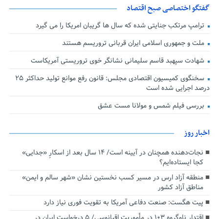
گفتگو اختصاصی صبح اقتصاد
ترامپ مرتکب جنایتی شده که سال ها گریبان امریکا را می گیرد
ملت و جمهوری اسلامی ایران قربانی تروریسم هستند
شهادت سپهبد قاسم سلیمانی نشانگر خوی تروریستی آمریکاست
سخنگوی کمیسیون اقتصادی مجلس: قانون رفع موانع تولید حداکثر ۲۵
درصد اجرایی شده است
بررسی فیلم شمس و مولانا مست عشق
اخبار روز
نجات‌دهنده‌ همچنان در آیینه است/ ۱۴ سال بعد از اسکارِ «جدایی»
کجا ایستاده‌ایم؟
منطقه آزاد ارس در مسیر کسب نخستین نشان «شهر سالم و ایمن»
مناطق آزاد کشور
پیت هگست: صنعت دفاعی آمریکا به تقویت فوری نیاز دارد
اقتدار ناوگروه ۱۰۳ در مأموریت‌ اقیانوسی/ ۵ درخواست ایران در