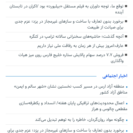
توقع ما، توجه داوران به فیلم مستقل «بیلبورد» بود /اکران در تابستان
آینده
برخورد بدون تعارف با ساخت‌ و سازهای غیرمجاز در یزد؛ عزم جدی
برای صیانت از طبیعت
آنچه گذشت؛ حاشیه‌های سخنرانی سالانه ترامپ در کنگره
عارف:امروز بیش از هر زمان به رفاقت ملی نیاز داریم
فروش ۷.۷ درصد سهام پالایش ستاره خلیج فارس روی میز هیات
واگذاری
اخبار اجتماعی
منطقه آزاد ارس در مسیر کسب نخستین نشان «شهر سالم و ایمن»
مناطق آزاد کشور
اعمال محدودیت‌های ترافیکی پایان هفته/ انسداد و یکطرفه‌سازی
مقطعی چالوس و هراز
چگونه مواد روان‌گردان، خاطره را به توهم تبدیل می‌کند
برخورد بدون تعارف با ساخت‌ و سازهای غیرمجاز در یزد؛ عزم جدی برای