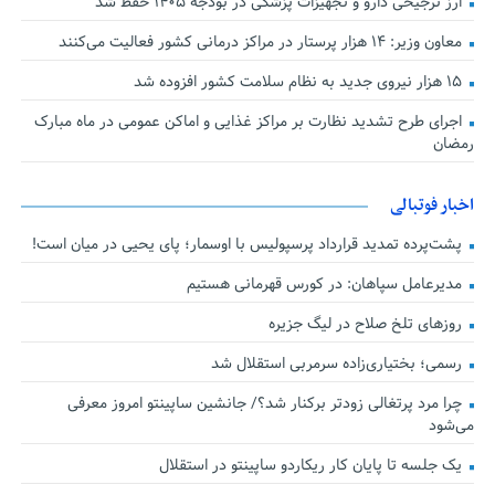
ارز ترجیحی دارو و تجهیزات پزشکی در بودجه ۱۴۰۵ حفظ شد
معاون وزیر: ۱۴ هزار پرستار در مراکز درمانی کشور فعالیت می‌کنند
۱۵ هزار نیروی جدید به نظام سلامت کشور افزوده شد
اجرای طرح تشدید نظارت بر مراکز غذایی و اماکن عمومی در ماه مبارک
رمضان
اخبار فوتبالی
پشت‌پرده تمدید قرارداد پرسپولیس با اوسمار؛ پای یحیی در میان است!
مدیرعامل سپاهان: در کورس قهرمانی هستیم
روزهای تلخ صلاح در لیگ جزیره
رسمی؛ بختیاری‌زاده سرمربی استقلال شد
چرا مرد پرتغالی زودتر برکنار شد؟/ جانشین ساپینتو امروز معرفی
می‌شود
یک جلسه تا پایان کار ریکاردو ساپینتو در استقلال