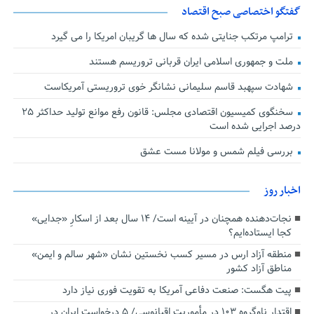
گفتگو اختصاصی صبح اقتصاد
ترامپ مرتکب جنایتی شده که سال ها گریبان امریکا را می گیرد
ملت و جمهوری اسلامی ایران قربانی تروریسم هستند
شهادت سپهبد قاسم سلیمانی نشانگر خوی تروریستی آمریکاست
سخنگوی کمیسیون اقتصادی مجلس: قانون رفع موانع تولید حداکثر ۲۵
درصد اجرایی شده است
بررسی فیلم شمس و مولانا مست عشق
اخبار روز
نجات‌دهنده‌ همچنان در آیینه است/ ۱۴ سال بعد از اسکارِ «جدایی»
کجا ایستاده‌ایم؟
منطقه آزاد ارس در مسیر کسب نخستین نشان «شهر سالم و ایمن»
مناطق آزاد کشور
پیت هگست: صنعت دفاعی آمریکا به تقویت فوری نیاز دارد
اقتدار ناوگروه ۱۰۳ در مأموریت‌ اقیانوسی/ ۵ درخواست ایران در