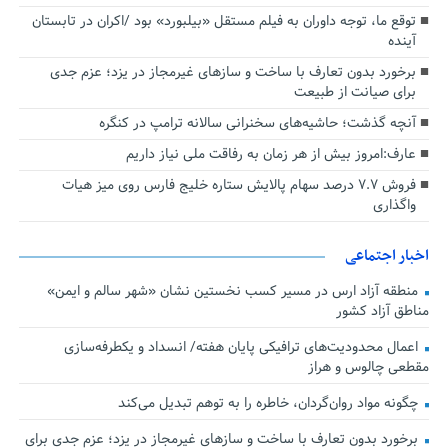
توقع ما، توجه داوران به فیلم مستقل «بیلبورد» بود /اکران در تابستان
آینده
برخورد بدون تعارف با ساخت‌ و سازهای غیرمجاز در یزد؛ عزم جدی
برای صیانت از طبیعت
آنچه گذشت؛ حاشیه‌های سخنرانی سالانه ترامپ در کنگره
عارف:امروز بیش از هر زمان به رفاقت ملی نیاز داریم
فروش ۷.۷ درصد سهام پالایش ستاره خلیج فارس روی میز هیات
واگذاری
اخبار اجتماعی
منطقه آزاد ارس در مسیر کسب نخستین نشان «شهر سالم و ایمن»
مناطق آزاد کشور
اعمال محدودیت‌های ترافیکی پایان هفته/ انسداد و یکطرفه‌سازی
مقطعی چالوس و هراز
چگونه مواد روان‌گردان، خاطره را به توهم تبدیل می‌کند
برخورد بدون تعارف با ساخت‌ و سازهای غیرمجاز در یزد؛ عزم جدی برای