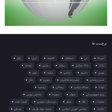
برچسب ها
آمریکا
ارز
استقلال
اقتصاد
ایران
بازار
بانک
بانک مرکزی
برجام
بنزین
بودجه
بورس
تحریم
ترامپ
ترکیه
تورم
حسن روحانی
حمیدرضا نقاشیان
خودرو
دلار
دولت
دونالد ترامپ
روحانی
روسیه
رژیم صهیونیستی
سهام
سوریه
شاخص بورس
صادرات
طلا
عراق
عربستان سعودی
قیمت نفت
مالیات
مجلس شورای اسلامی
محمد جواد ظریف
مسکن