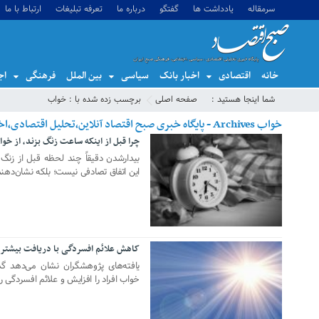
سرمقاله
یادداشت ها
گفتگو
درباره ما
تعرفه تبلیغات
ارتباط با ما
خانه
اقتصادی
اخبار بانک
سیاسی
بین الملل
فرهنگی
اج
شما اینجا هستید :
صفحه اصلی
برچسب زده شده با : خواب
خواب Archives - پایگاه خبری صبح اقتصاد آنلاین،تحلیل اقتصادی،اخبار اقتصادی
چرا قبل از اینکه ساعت زنگ بزند، از خو
16 دسامبر 2025
بیدارشدن دقیقاً چند لحظه قبل از زنگ 
این اتفاق تصادفی نیست؛ بلکه نشان‌ده
کاهش علائم افسردگی با دریافت بیشتر 
08 دسامبر 2024
یافته‌های پژوهشگران نشان می‌دهد گذ
خواب افراد را افزایش و علائم افسردگی 