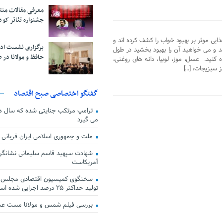
معرفی مقالات من
جشنواره تئاتر کود
یی موثر بر بهبود خواب را کشف کرده اند و
برگزاری نشست اد
 و می خواهید آن را بهبود بخشید در طول
حافظ و مولانا در 
ر استفاده کنید. عسل، موز، لوبیا، دانه های روغنی،
 سبزیجات، […]
گفتگو اختصاصی صبح اقتصاد
ترامپ مرتکب جنایتی شده که سال ها گ
می گیرد
ملت و جمهوری اسلامی ایران قربانی
شهادت سپهبد قاسم سلیمانی نشانگر
آمریکاست
سخنگوی کمیسیون اقتصادی مجلس: ق
تولید حداکثر ۲۵ درصد اجرایی شده است
بررسی فیلم شمس و مولانا مست ع