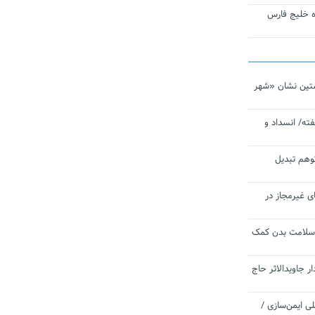
تاره خلیج فارس
تین نشان «شهر
ته/ انسداد و
توهم تبدیل
ی غیرمجاز در
 سلامت بدن کمک
 جاویدالاثر حاج
 به برنامه ملی ایمن‌سازی /