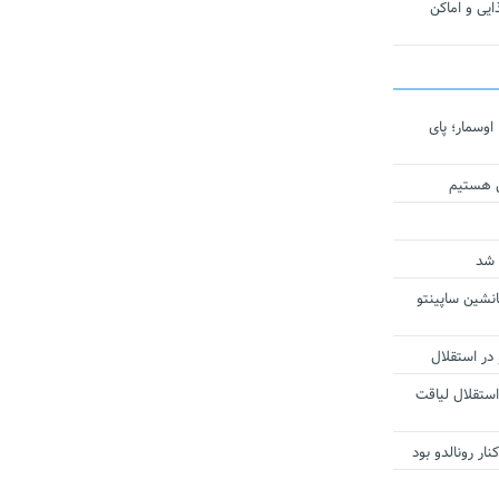
یی و اماکن
اوسمار؛ پای
ی هستیم
 شد
انشین ساپینتو
 در استقلال
استقلال لیاقت
ار رونالدو بود