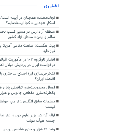
اخبار روز
اسکارِ «جدایی» کجا ایستاده‌ایم؟
منطقه آزاد ارس در مسیر کسب نخ
سالم و ایمن» مناطق آزاد کشور
پیت هگست: صنعت دفاعی آمریکا به
نیاز دارد
درخواست ایران در رزمایش میلان ت
تک‌نرخی‌سازی ارز؛ اصلاح ساختاری ی
اقتصاد ایران؟
اعمال محدودیت‌های ترافیکی پایان ه
یکطرفه‌سازی مقطعی چالوس و هراز
دیپلمات سابق انگلیس:‌ ترامپ خواها
نیست
ارائه گزارش وزیر علوم درباره اعتراضا
جلسه هیأت دولت
رشد ۶۱ هزار واحدی شاخص بورس