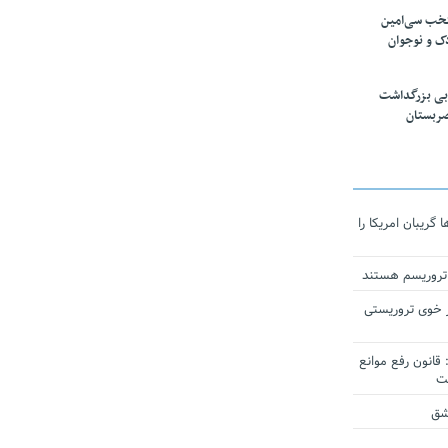
تخب سی‌امین
ک و نوجوان
بی بزرگداشت
صربستان
ریبان امریکا را
 تروریسم هستند
 خوی تروریستی
انون رفع موانع
شق