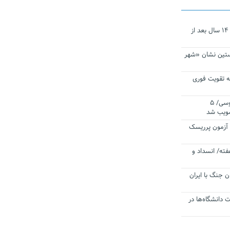
نجات‌دهنده‌ همچنان در آیینه است/ ۱۴ سال بعد از
ستین نشان «شهر
 تقویت فوری
اقتدار ناوگروه ۱۰۳ در مأموریت‌ اقیانوسی/ ۵
صویب شد
ا آزمون پرریسک
فته/ انسداد و
ن جنگ با ایران
ت دانشگاه‌ها در