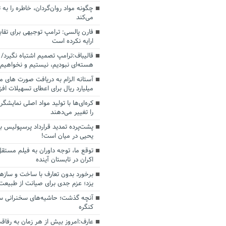
چگونه مواد روان‌گردان، خاطره را به 
می‌کند
فارن پالسی: ترامپ توجیهی برای تقابل
ارایه نکرده است
قالیباف:ترامپ تصمیم اشتباه نگیرد/ 
هسته‌ای نبودیم، نیستیم و نخواهیم 
میلیارد ریال برای اعطای تسهیلات اف
کره‌ای‌ها با تولید مواد اصلی نمایشگره
را تغییر می‌دهند
پشت‌پرده تمدید قرارداد پرسپولیس با
یحیی در میان است!
توقع ما، توجه داوران به فیلم مستقل
اکران در تابستان آینده
برخورد بدون تعارف با ساخت‌ و سازه
یزد؛ عزم جدی برای صیانت از طبیعت
آنچه گذشت؛ حاشیه‌های سخنرانی سال
کنگره
عارف:امروز بیش از هر زمان به رفاقت