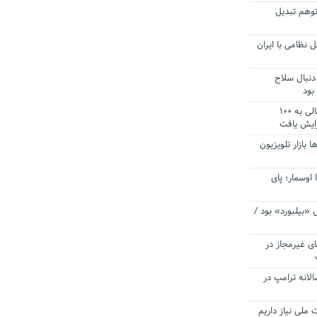
توهم تبدیل
 نظامی با ایران
دنبال سلاح
بود
آستانه الزام به دریافت صورت های مالی به ۱۰۰
زایش یافت
ا بازار تلویزیون
 اوسمار؛ پای
 «بیلبورد» بود /
ای غیرمجاز در
انه ترامپ در
 ملی نیاز داریم