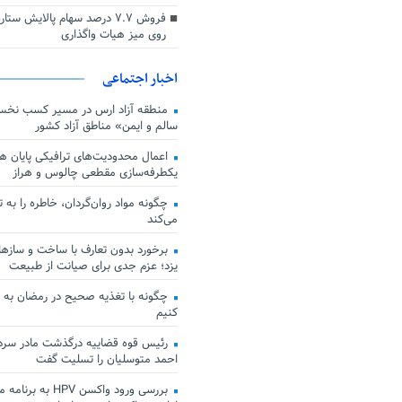
فروش ۷.۷ درصد سهام پالایش س
روی میز هیات واگذاری
اخبار اجتماعی
منطقه آزاد ارس در مسیر کسب نخس
سالم و ایمن» مناطق آزاد کشور
اعمال محدودیت‌های ترافیکی پایان هف
یکطرفه‌سازی مقطعی چالوس و هراز
چگونه مواد روان‌گردان، خاطره را به 
می‌کند
برخورد بدون تعارف با ساخت‌ و سازها
یزد؛ عزم جدی برای صیانت از طبیعت
چگونه با تغذیه صحیح در رمضان به
کنیم
رئیس قوه قضاییه درگذشت مادر سردار
احمد متوسلیان را تسلیت گفت
بررسی ورود واکسن HPV