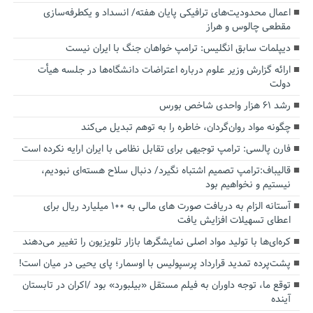
اعمال محدودیت‌های ترافیکی پایان هفته/ انسداد و یکطرفه‌سازی
مقطعی چالوس و هراز
دیپلمات سابق انگلیس:‌ ترامپ خواهان جنگ با ایران نیست
ارائه گزارش وزیر علوم درباره اعتراضات دانشگاه‌ها در جلسه هیأت
دولت
رشد ۶۱ هزار واحدی شاخص بورس
چگونه مواد روان‌گردان، خاطره را به توهم تبدیل می‌کند
فارن پالسی: ترامپ توجیهی برای تقابل نظامی با ایران ارایه نکرده است
قالیباف:ترامپ تصمیم اشتباه نگیرد/ دنبال سلاح هسته‌ای نبودیم،
نیستیم و نخواهیم بود
آستانه الزام به دریافت صورت های مالی به ۱۰۰ میلیارد ریال برای
اعطای تسهیلات افزایش یافت
کره‌ای‌ها با تولید مواد اصلی نمایشگرها بازار تلویزیون را تغییر می‌دهند
پشت‌پرده تمدید قرارداد پرسپولیس با اوسمار؛ پای یحیی در میان است!
توقع ما، توجه داوران به فیلم مستقل «بیلبورد» بود /اکران در تابستان
آینده