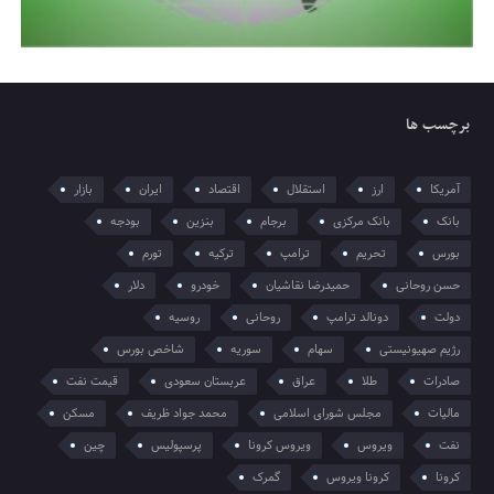
برچسب ها
آمریکا
ارز
استقلال
اقتصاد
ایران
بازار
بانک
بانک مرکزی
برجام
بنزین
بودجه
بورس
تحریم
ترامپ
ترکیه
تورم
حسن روحانی
حمیدرضا نقاشیان
خودرو
دلار
دولت
دونالد ترامپ
روحانی
روسیه
رژیم صهیونیستی
سهام
سوریه
شاخص بورس
صادرات
طلا
عراق
عربستان سعودی
قیمت نفت
مالیات
مجلس شورای اسلامی
محمد جواد ظریف
مسکن
نفت
ویروس
ویروس کرونا
پرسپولیس
چین
کرونا
کرونا ویروس
گمرک