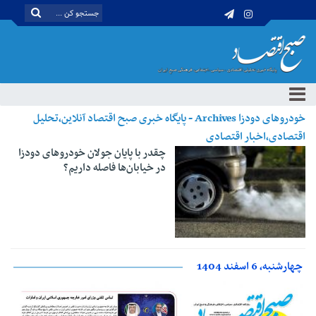
خودروهای دودزا Archives - پایگاه خبری صبح اقتصاد آنلاین،تحلیل
اقتصادی،اخبار اقتصادی
چقدر با پایان جولان خودروهای دودزا
در خیابان‌ها فاصله داریم؟
چهارشنبه، 6 اسفند 1404