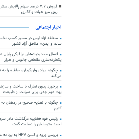
فروش ۷.۷ درصد سهام پالایش س
روی میز هیات واگذاری
اخبار اجتماعی
منطقه آزاد ارس در مسیر کسب نخس
سالم و ایمن» مناطق آزاد کشور
اعمال محدودیت‌های ترافیکی پایان هف
یکطرفه‌سازی مقطعی چالوس و هراز
چگونه مواد روان‌گردان، خاطره را به 
می‌کند
برخورد بدون تعارف با ساخت‌ و سازها
یزد؛ عزم جدی برای صیانت از طبیعت
چگونه با تغذیه صحیح در رمضان به
کنیم
رئیس قوه قضاییه درگذشت مادر سردار
احمد متوسلیان را تسلیت گفت
بررسی ورود واکسن HPV