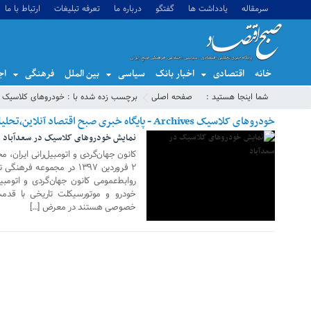
سرمقاله
یادداشت ها
گفتگو
درباره ما
تعرفه تبلیغات
ارتباط با ما
خانه
اقتصادی
اخبار بانک
سیاسی
بین الملل
فرهنگی
اج
14 مارس 2018
شما اینجا هستید :
صفحه اصلی
برچسب زده شده با : خودروهای کلاسیک
خودروهای کلاسیک Archives - پایگاه خبری صبح اقتصاد آنلاین،تحلیل اقتصادی،اخبار اقتصادی
نمایش خودروهای کلاسیک در سعدآباد
کانون جهان‌گردی و اتومبیل‌رانی ایران، م
۲ فروردین ۱۳۹۷ در مجموعه ف
خصوصی هستند در معرض […]