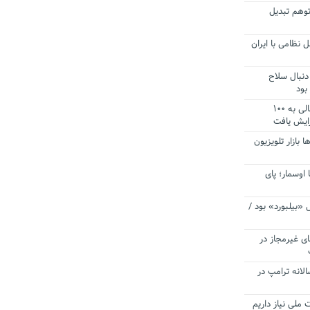
توهم تبدیل
 نظامی با ایران
دنبال سلاح
بود
آستانه الزام به دریافت صورت های مالی به ۱۰۰
زایش یافت
ا بازار تلویزیون
 اوسمار؛ پای
 «بیلبورد» بود /
ای غیرمجاز در
انه ترامپ در
 ملی نیاز داریم