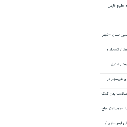
تاره خلیج فارس
تین نشان «شهر
ته/ انسداد و
توهم تبدیل
ی غیرمجاز در
 سلامت بدن کمک
 جاویدالاثر حاج
 به برنامه ملی ایمن‌سازی /