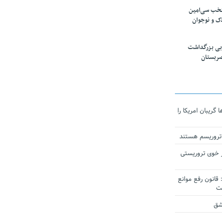
تخب سی‌امین
ک و نوجوان
بی بزرگداشت
صربستان
ریبان امریکا را
 تروریسم هستند
 خوی تروریستی
انون رفع موانع
شق