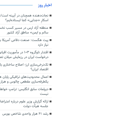
اخبار روز
اسکارِ «جدایی» کجا ایستاده‌ایم؟
منطقه آزاد ارس در مسیر کسب نخ
سالم و ایمن» مناطق آزاد کشور
پیت هگست: صنعت دفاعی آمریکا به
نیاز دارد
درخواست ایران در رزمایش میلان ت
تک‌نرخی‌سازی ارز؛ اصلاح ساختاری ی
اقتصاد ایران؟
اعمال محدودیت‌های ترافیکی پایان ه
یکطرفه‌سازی مقطعی چالوس و هراز
دیپلمات سابق انگلیس:‌ ترامپ خواها
نیست
ارائه گزارش وزیر علوم درباره اعتراضا
جلسه هیأت دولت
رشد ۶۱ هزار واحدی شاخص بورس