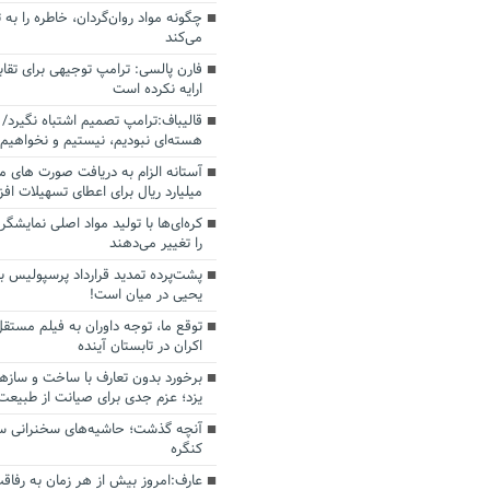
چگونه مواد روان‌گردان، خاطره را به 
می‌کند
فارن پالسی: ترامپ توجیهی برای تقابل
ارایه نکرده است
قالیباف:ترامپ تصمیم اشتباه نگیرد/ 
هسته‌ای نبودیم، نیستیم و نخواهیم 
میلیارد ریال برای اعطای تسهیلات اف
کره‌ای‌ها با تولید مواد اصلی نمایشگره
را تغییر می‌دهند
پشت‌پرده تمدید قرارداد پرسپولیس با
یحیی در میان است!
توقع ما، توجه داوران به فیلم مستقل
اکران در تابستان آینده
برخورد بدون تعارف با ساخت‌ و سازه
یزد؛ عزم جدی برای صیانت از طبیعت
آنچه گذشت؛ حاشیه‌های سخنرانی سال
کنگره
عارف:امروز بیش از هر زمان به رفاقت