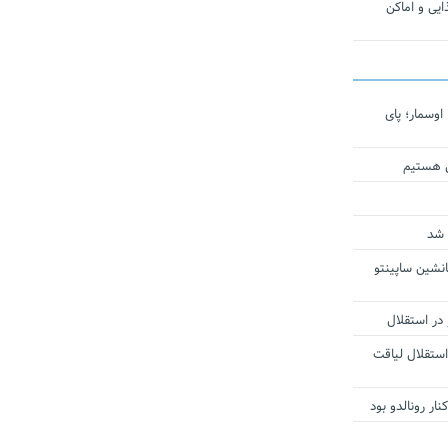
یی و اماکن
اوسمار؛ پای
ی هستیم
 شد
انشین ساپینتو
 در استقلال
استقلال لیاقت
ار رونالدو بود