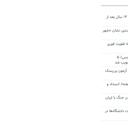
نجات‌دهنده‌ همچنان در آیینه است/ ۱۴ سال بعد از
ستین نشان «شهر
 تقویت فوری
اقتدار ناوگروه ۱۰۳ در مأموریت‌ اقیانوسی/ ۵
صویب شد
ا آزمون پرریسک
فته/ انسداد و
ن جنگ با ایران
ت دانشگاه‌ها در