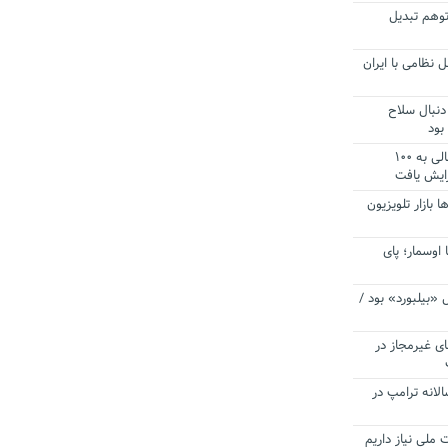
توهم تبدیل
 نظامی با ایران
دنبال سلاح
بود
آستانه الزام به دریافت صورت های مالی به ۱۰۰
زایش یافت
ا بازار تلویزیون
 اوسمار؛ پای
 «بیلبورد» بود /
ای غیرمجاز در
انه ترامپ در
 ملی نیاز داریم