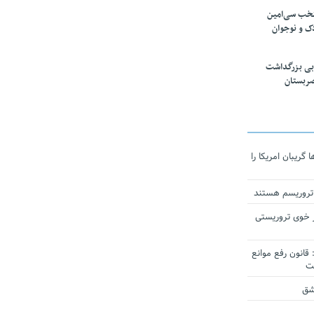
تخب سی‌امین
ک و نوجوان
بی بزرگداشت
صربستان
ریبان امریکا را
 تروریسم هستند
 خوی تروریستی
انون رفع موانع
شق