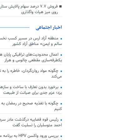
فروش ۷.۷ درصد سهام پالایش س
روی میز هیات واگذاری
اخبار اجتماعی
منطقه آزاد ارس در مسیر کسب نخس
سالم و ایمن» مناطق آزاد کشور
اعمال محدودیت‌های ترافیکی پایان هف
یکطرفه‌سازی مقطعی چالوس و هراز
چگونه مواد روان‌گردان، خاطره را به 
می‌کند
برخورد بدون تعارف با ساخت‌ و سازها
یزد؛ عزم جدی برای صیانت از طبیعت
چگونه با تغذیه صحیح در رمضان به
کنیم
رئیس قوه قضاییه درگذشت مادر سردار
احمد متوسلیان را تسلیت گفت
بررسی ورود واکسن HPV