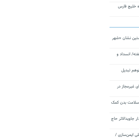
تاره خلیج فارس
تین نشان «شهر
ته/ انسداد و
توهم تبدیل
ی غیرمجاز در
 سلامت بدن کمک
 جاویدالاثر حاج
 به برنامه ملی ایمن‌سازی /