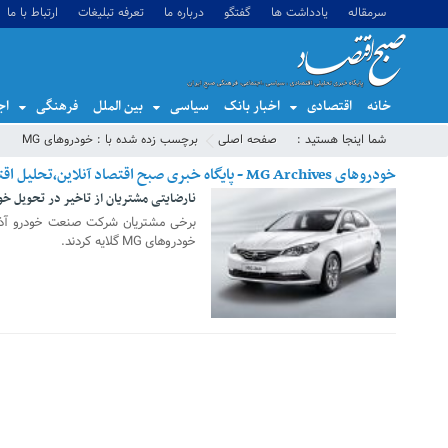
سرمقاله
یادداشت ها
گفتگو
درباره ما
تعرفه تبلیغات
ارتباط با ما
خانه
اقتصادی
اخبار بانک
سیاسی
بین الملل
فرهنگی
اج
شما اینجا هستید :
صفحه اصلی
برچسب زده شده با : خودروهای MG
خودروهای MG Archives - پایگاه خبری صبح اقتصاد آنلاین،تحلیل اقتصادی،اخبار اقتصادی
نارضایتی مشتریان از تاخیر در تحویل خود
29 جولای 2019
برخی مشتریان شرکت صنعت خودرو آذربای
خودروهای MG گلایه کردند.