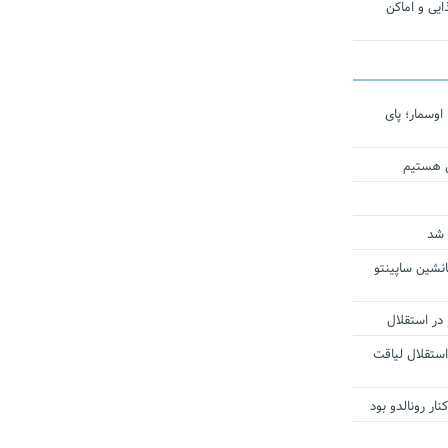
یی و اماکن
اوسمار؛ پای
ی هستیم
 شد
انشین ساپینتو
 در استقلال
استقلال لیاقت
ار رونالدو بود