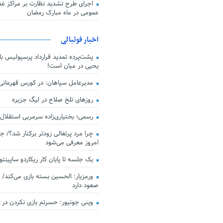
اجرای طرح تشدید نظارت بر مراکز غذا
عمومی در ماه مبارک رمضان
اخبار فوتبالی
پشت‌پرده تمدید قرارداد پرسپولیس با 
یحیی در میان است!
مدیرعامل سپاهان: در کورس قهرمان
روزهای تلخ صلاح در لیگ جزیره
رسمی؛ بختیاری‌زاده سرمربی استقلال
چرا مرد پرتغالی زودتر برکنار شد؟/ ج
امروز معرفی می‌شود
یک جلسه تا پایان کار ریکاردو ساپینتو
ورمزیار: الحسین بسته بازی می‌کند/ 
صعود دارد
وینی جونیور: حسرتم بازی نکردن در کن