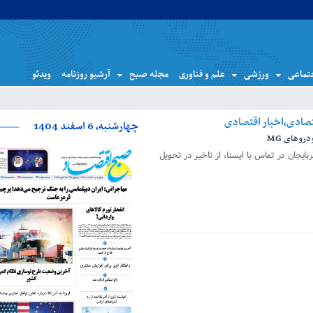
تماعی
ورزشی
علم و فناوری
مجله صبح
آرشیو روزنامه
ویدئو
چهارشنبه، 6 اسفند 1404
روهای MG
جان در تماس با ایسنا، از تاخیر در تحویل