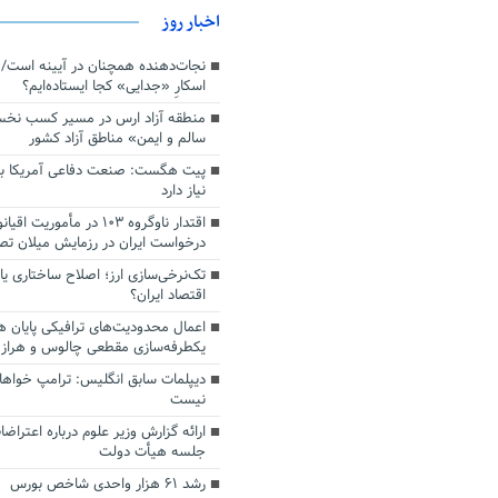
اخبار روز
اسکارِ «جدایی» کجا ایستاده‌ایم؟
منطقه آزاد ارس در مسیر کسب نخ
سالم و ایمن» مناطق آزاد کشور
پیت هگست: صنعت دفاعی آمریکا به
نیاز دارد
درخواست ایران در رزمایش میلان ت
تک‌نرخی‌سازی ارز؛ اصلاح ساختاری ی
اقتصاد ایران؟
اعمال محدودیت‌های ترافیکی پایان ه
یکطرفه‌سازی مقطعی چالوس و هراز
دیپلمات سابق انگلیس:‌ ترامپ خواها
نیست
ارائه گزارش وزیر علوم درباره اعتراضا
جلسه هیأت دولت
رشد ۶۱ هزار واحدی شاخص بورس