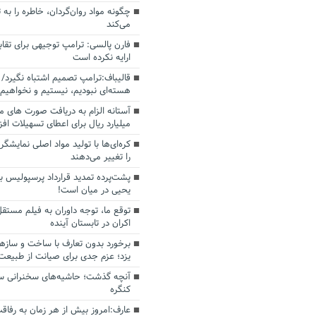
چگونه مواد روان‌گردان، خاطره را به 
می‌کند
فارن پالسی: ترامپ توجیهی برای تقابل
ارایه نکرده است
قالیباف:ترامپ تصمیم اشتباه نگیرد/ 
هسته‌ای نبودیم، نیستیم و نخواهیم 
میلیارد ریال برای اعطای تسهیلات اف
کره‌ای‌ها با تولید مواد اصلی نمایشگره
را تغییر می‌دهند
پشت‌پرده تمدید قرارداد پرسپولیس با
یحیی در میان است!
توقع ما، توجه داوران به فیلم مستقل
اکران در تابستان آینده
برخورد بدون تعارف با ساخت‌ و سازه
یزد؛ عزم جدی برای صیانت از طبیعت
آنچه گذشت؛ حاشیه‌های سخنرانی سال
کنگره
عارف:امروز بیش از هر زمان به رفاقت