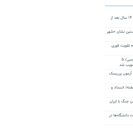
نجات‌دهنده‌ همچنان در آیینه است/ ۱۴ سال بعد از
ستین نشان «شهر
 تقویت فوری
اقتدار ناوگروه ۱۰۳ در مأموریت‌ اقیانوسی/ ۵
صویب شد
ا آزمون پرریسک
فته/ انسداد و
ن جنگ با ایران
ت دانشگاه‌ها در