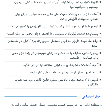
قالیباف:ترامپ تصمیم اشتباه نگیرد/ دنبال سلاح هسته‌ای نبودیم،
نیستیم و نخواهیم بود
آستانه الزام به دریافت صورت های مالی به ۱۰۰ میلیارد ریال برای
اعطای تسهیلات افزایش یافت
کره‌ای‌ها با تولید مواد اصلی نمایشگرها بازار تلویزیون را تغییر می‌دهند
پشت‌پرده تمدید قرارداد پرسپولیس با اوسمار؛ پای یحیی در میان است!
توقع ما، توجه داوران به فیلم مستقل «بیلبورد» بود /اکران در تابستان
آینده
برخورد بدون تعارف با ساخت‌ و سازهای غیرمجاز در یزد؛ عزم جدی
برای صیانت از طبیعت
آنچه گذشت؛ حاشیه‌های سخنرانی سالانه ترامپ در کنگره
عارف:امروز بیش از هر زمان به رفاقت ملی نیاز داریم
فروش ۷.۷ درصد سهام پالایش ستاره خلیج فارس روی میز هیات
واگذاری
اخبار اجتماعی
منطقه آزاد ارس در مسیر کسب نخستین نشان «شهر سالم و ایمن»