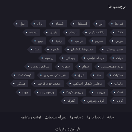
برچسب ها
آمریکا
ارز
استقلال
اقتصاد
ایران
بازار
بانک
بانک مرکزی
برجام
بنزین
بودجه
بورس
تحریم
ترامپ
ترکیه
تورم
حسن روحانی
حمیدرضا نقاشیان
خودرو
دلار
دولت
دونالد ترامپ
روحانی
روسیه
رژیم صهیونیستی
سهام
سوریه
شاخص بورس
صادرات
طلا
عراق
عربستان سعودی
قیمت نفت
مالیات
مجلس شورای اسلامی
محمد جواد ظریف
مسکن
نفت
ویروس
ویروس کرونا
پرسپولیس
چین
کرونا
کرونا ویروس
گمرک
خانه
ارتباط با ما
درباره ما
تعرفه تبلیغات
ارشیو روزنامه
قوانین و مقررات