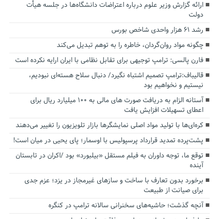
ارائه گزارش وزیر علوم درباره اعتراضات دانشگاه‌ها در جلسه هیأت
دولت
رشد ۶۱ هزار واحدی شاخص بورس
چگونه مواد روان‌گردان، خاطره را به توهم تبدیل می‌کند
فارن پالسی: ترامپ توجیهی برای تقابل نظامی با ایران ارایه نکرده است
قالیباف:ترامپ تصمیم اشتباه نگیرد/ دنبال سلاح هسته‌ای نبودیم،
نیستیم و نخواهیم بود
آستانه الزام به دریافت صورت های مالی به ۱۰۰ میلیارد ریال برای
اعطای تسهیلات افزایش یافت
کره‌ای‌ها با تولید مواد اصلی نمایشگرها بازار تلویزیون را تغییر می‌دهند
پشت‌پرده تمدید قرارداد پرسپولیس با اوسمار؛ پای یحیی در میان است!
توقع ما، توجه داوران به فیلم مستقل «بیلبورد» بود /اکران در تابستان
آینده
برخورد بدون تعارف با ساخت‌ و سازهای غیرمجاز در یزد؛ عزم جدی
برای صیانت از طبیعت
آنچه گذشت؛ حاشیه‌های سخنرانی سالانه ترامپ در کنگره