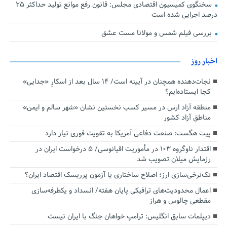
سخنگوی کمیسیون اقتصادی مجلس: قانون رفع موانع تولید حداکثر ۲۵
درصد اجرایی شده است
بررسی فیلم شمس و مولانا مست عشق
اخبار روز
نجات‌دهنده‌ همچنان در آیینه است/ ۱۴ سال بعد از اسکارِ «جدایی»
کجا ایستاده‌ایم؟
منطقه آزاد ارس در مسیر کسب نخستین نشان «شهر سالم و ایمن»
مناطق آزاد کشور
پیت هگست: صنعت دفاعی آمریکا به تقویت فوری نیاز دارد
اقتدار ناوگروه ۱۰۳ در مأموریت‌ اقیانوسی/ ۵ درخواست ایران در
رزمایش میلان تصویب شد
تک‌نرخی‌سازی ارز؛ اصلاح ساختاری یا آزمون پرریسک اقتصاد ایران؟
اعمال محدودیت‌های ترافیکی پایان هفته/ انسداد و یکطرفه‌سازی
مقطعی چالوس و هراز
دیپلمات سابق انگلیس:‌ ترامپ خواهان جنگ با ایران نیست