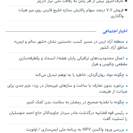
عارف:امروز بیش از هر زمان به رفاقت ملی نیاز داریم
فروش ۷.۷ درصد سهام پالایش ستاره خلیج فارس روی میز هیات
واگذاری
اخبار اجتماعی
منطقه آزاد ارس در مسیر کسب نخستین نشان «شهر سالم و ایمن»
مناطق آزاد کشور
اعمال محدودیت‌های ترافیکی پایان هفته/ انسداد و یکطرفه‌سازی
مقطعی چالوس و هراز
چگونه مواد روان‌گردان، خاطره را به توهم تبدیل می‌کند
برخورد بدون تعارف با ساخت‌ و سازهای غیرمجاز در یزد؛ عزم جدی برای
صیانت از طبیعت
چگونه با تغذیه صحیح در رمضان به سلامت بدن کمک کنیم
رئیس قوه قضاییه درگذشت مادر سردار جاویدالاثر حاج احمد متوسلیان
را تسلیت گفت
بررسی ورود واکسن HPV به برنامه ملی ایمن‌سازی / اولویت