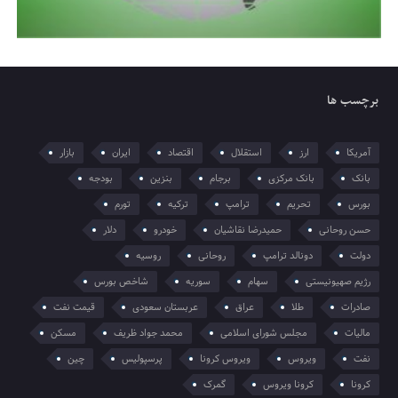
برچسب ها
آمریکا
ارز
استقلال
اقتصاد
ایران
بازار
بانک
بانک مرکزی
برجام
بنزین
بودجه
بورس
تحریم
ترامپ
ترکیه
تورم
حسن روحانی
حمیدرضا نقاشیان
خودرو
دلار
دولت
دونالد ترامپ
روحانی
روسیه
رژیم صهیونیستی
سهام
سوریه
شاخص بورس
صادرات
طلا
عراق
عربستان سعودی
قیمت نفت
مالیات
مجلس شورای اسلامی
محمد جواد ظریف
مسکن
نفت
ویروس
ویروس کرونا
پرسپولیس
چین
کرونا
کرونا ویروس
گمرک