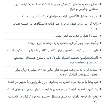
اعمال محدودیت‌های ترافیکی پایان هفته/ انسداد و یکطرفه‌سازی
مقطعی چالوس و هراز
دیپلمات سابق انگلیس:‌ ترامپ خواهان جنگ با ایران نیست
ارائه گزارش وزیر علوم درباره اعتراضات دانشگاه‌ها در جلسه هیأت
دولت
رشد ۶۱ هزار واحدی شاخص بورس
چگونه مواد روان‌گردان، خاطره را به توهم تبدیل می‌کند
فارن پالسی: ترامپ توجیهی برای تقابل نظامی با ایران ارایه نکرده است
قالیباف:ترامپ تصمیم اشتباه نگیرد/ دنبال سلاح هسته‌ای نبودیم،
نیستیم و نخواهیم بود
آستانه الزام به دریافت صورت های مالی به ۱۰۰ میلیارد ریال برای
اعطای تسهیلات افزایش یافت
کره‌ای‌ها با تولید مواد اصلی نمایشگرها بازار تلویزیون را تغییر می‌دهند
پشت‌پرده تمدید قرارداد پرسپولیس با اوسمار؛ پای یحیی در میان است!
توقع ما، توجه داوران به فیلم مستقل «بیلبورد» بود /اکران در تابستان
آینده