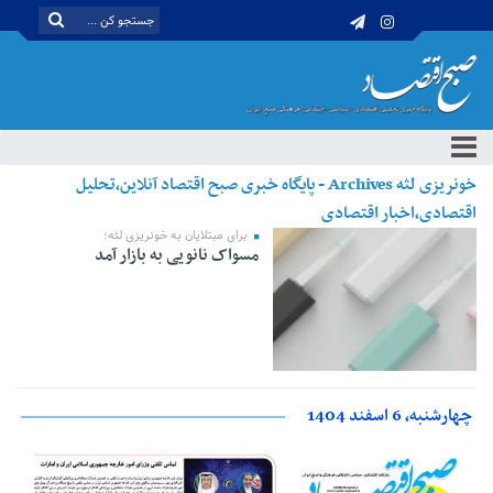
خونریزی لثه Archives - پایگاه خبری صبح اقتصاد آنلاین،تحلیل
اقتصادی،اخبار اقتصادی
برای مبتلایان به خونریزی لثه؛
مسواک نانویی به بازار آمد
چهارشنبه، 6 اسفند 1404