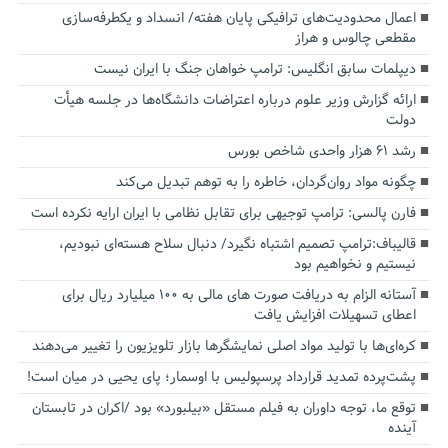
اعمال محدودیت‌های ترافیکی پایان هفته/ انسداد و یکطرفه‌سازی
مقطعی چالوس و هراز
دیپلمات سابق انگلیس:‌ ترامپ خواهان جنگ با ایران نیست
ارائه گزارش وزیر علوم درباره اعتراضات دانشگاه‌ها در جلسه هیأت
دولت
رشد ۶۱ هزار واحدی شاخص بورس
چگونه مواد روان‌گردان، خاطره را به توهم تبدیل می‌کند
فارن پالسی: ترامپ توجیهی برای تقابل نظامی با ایران ارایه نکرده است
قالیباف:ترامپ تصمیم اشتباه نگیرد/ دنبال سلاح هسته‌ای نبودیم،
نیستیم و نخواهیم بود
آستانه الزام به دریافت صورت های مالی به ۱۰۰ میلیارد ریال برای
اعطای تسهیلات افزایش یافت
کره‌ای‌ها با تولید مواد اصلی نمایشگرها بازار تلویزیون را تغییر می‌دهند
پشت‌پرده تمدید قرارداد پرسپولیس با اوسمار؛ پای یحیی در میان است!
توقع ما، توجه داوران به فیلم مستقل «بیلبورد» بود /اکران در تابستان
آینده