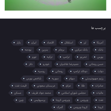
برچسب ها
آمریکا
ارز
استقلال
اقتصاد
ایران
بازار
بانک
بانک مرکزی
برجام
بنزین
بودجه
بورس
تحریم
ترامپ
ترکیه
تورم
حسن روحانی
حمیدرضا نقاشیان
خودرو
دلار
دولت
دونالد ترامپ
روحانی
روسیه
رژیم صهیونیستی
سهام
سوریه
شاخص بورس
صادرات
طلا
عراق
عربستان سعودی
قیمت نفت
مالیات
مجلس شورای اسلامی
محمد جواد ظریف
مسکن
نفت
ویروس
ویروس کرونا
پرسپولیس
چین
کرونا
کرونا ویروس
گمرک