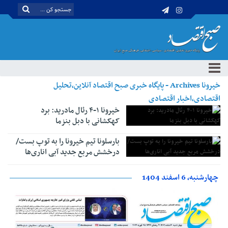
خیرونا Archives - پایگاه خبری صبح اقتصاد آنلاین،تحلیل
اقتصادی،اخبار اقتصادی
خیرونا ۱-۴ رئال مادرید: برد
کهکشانی با دبل بنزما
بارسلونا تیم خیرونا را به توپ بست/
درخشش مربع جدید آبی اناری‌ها
چهارشنبه، 6 اسفند 1404