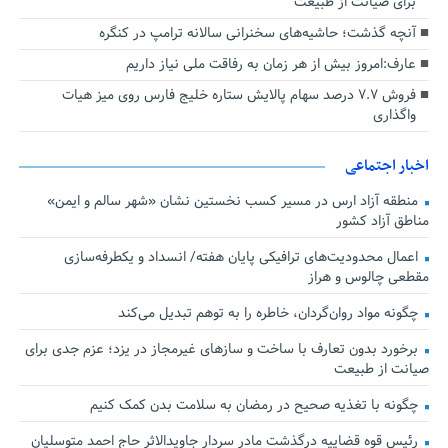
برای صیانت از طبیعت
آنچه گذشت؛ حاشیه‌های سخنرانی سالانه ترامپ در کنگره
عارف:امروز بیش از هر زمان به رفاقت ملی نیاز داریم
فروش ۷.۷ درصد سهام پالایش ستاره خلیج فارس روی میز هیات
واگذاری
اخبار اجتماعی
منطقه آزاد ارس در مسیر کسب نخستین نشان «شهر سالم و ایمن»
مناطق آزاد کشور
اعمال محدودیت‌های ترافیکی پایان هفته/ انسداد و یکطرفه‌سازی
مقطعی چالوس و هراز
چگونه مواد روان‌گردان، خاطره را به توهم تبدیل می‌کند
برخورد بدون تعارف با ساخت‌ و سازهای غیرمجاز در یزد؛ عزم جدی برای
صیانت از طبیعت
چگونه با تغذیه صحیح در رمضان به سلامت بدن کمک کنیم
رئیس قوه قضاییه درگذشت مادر سردار جاویدالاثر حاج احمد متوسلیان