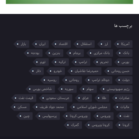
برچسب ها
آمریکا
ارز
استقلال
اقتصاد
ایران
بازار
بانک
بانک مرکزی
برجام
بنزین
بودجه
بورس
تحریم
ترامپ
ترکیه
تورم
حسن روحانی
حمیدرضا نقاشیان
خودرو
دلار
دولت
دونالد ترامپ
روحانی
روسیه
رژیم صهیونیستی
سهام
سوریه
شاخص بورس
صادرات
طلا
عراق
عربستان سعودی
قیمت نفت
مالیات
مجلس شورای اسلامی
محمد جواد ظریف
مسکن
نفت
ویروس
ویروس کرونا
پرسپولیس
چین
کرونا
کرونا ویروس
گمرک