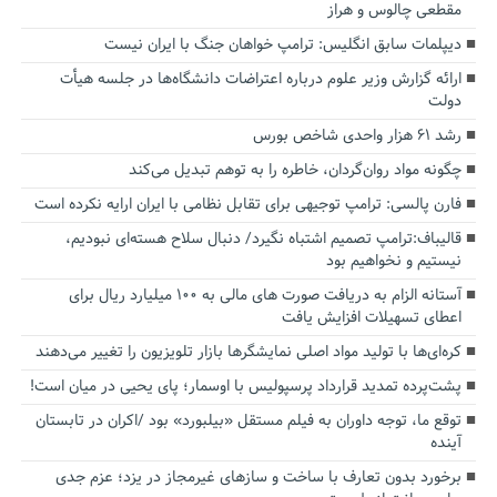
مقطعی چالوس و هراز
دیپلمات سابق انگلیس:‌ ترامپ خواهان جنگ با ایران نیست
ارائه گزارش وزیر علوم درباره اعتراضات دانشگاه‌ها در جلسه هیأت
دولت
رشد ۶۱ هزار واحدی شاخص بورس
چگونه مواد روان‌گردان، خاطره را به توهم تبدیل می‌کند
فارن پالسی: ترامپ توجیهی برای تقابل نظامی با ایران ارایه نکرده است
قالیباف:ترامپ تصمیم اشتباه نگیرد/ دنبال سلاح هسته‌ای نبودیم،
نیستیم و نخواهیم بود
آستانه الزام به دریافت صورت های مالی به ۱۰۰ میلیارد ریال برای
اعطای تسهیلات افزایش یافت
کره‌ای‌ها با تولید مواد اصلی نمایشگرها بازار تلویزیون را تغییر می‌دهند
پشت‌پرده تمدید قرارداد پرسپولیس با اوسمار؛ پای یحیی در میان است!
توقع ما، توجه داوران به فیلم مستقل «بیلبورد» بود /اکران در تابستان
آینده
برخورد بدون تعارف با ساخت‌ و سازهای غیرمجاز در یزد؛ عزم جدی