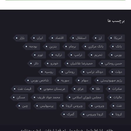
برچسب ها
آمریکا
ارز
استقلال
اقتصاد
ایران
بازار
بانک
بانک مرکزی
برجام
بنزین
بودجه
بورس
تحریم
ترامپ
ترکیه
تورم
حسن روحانی
حمیدرضا نقاشیان
خودرو
دلار
دولت
دونالد ترامپ
روحانی
روسیه
رژیم صهیونیستی
سهام
سوریه
شاخص بورس
صادرات
طلا
عراق
عربستان سعودی
قیمت نفت
مالیات
مجلس شورای اسلامی
محمد جواد ظریف
مسکن
نفت
ویروس
ویروس کرونا
پرسپولیس
چین
کرونا
کرونا ویروس
گمرک
خانه
ارتباط با ما
درباره ما
تعرفه تبلیغات
ارشیو روزنامه