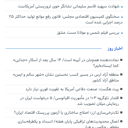
شهادت سپهبد قاسم سلیمانی نشانگر خوی تروریستی آمریکاست
سخنگوی کمیسیون اقتصادی مجلس: قانون رفع موانع تولید حداکثر ۲۵
درصد اجرایی شده است
بررسی فیلم شمس و مولانا مست عشق
اخبار روز
نجات‌دهنده‌ همچنان در آیینه است/ ۱۴ سال بعد از اسکارِ «جدایی»
کجا ایستاده‌ایم؟
منطقه آزاد ارس در مسیر کسب نخستین نشان «شهر سالم و ایمن»
مناطق آزاد کشور
پیت هگست: صنعت دفاعی آمریکا به تقویت فوری نیاز دارد
اقتدار ناوگروه ۱۰۳ در مأموریت‌ اقیانوسی/ ۵ درخواست ایران در
رزمایش میلان تصویب شد
تک‌نرخی‌سازی ارز؛ اصلاح ساختاری یا آزمون پرریسک اقتصاد ایران؟
اعمال محدودیت‌های ترافیکی پایان هفته/ انسداد و یکطرفه‌سازی
مقطعی چالوس و هراز