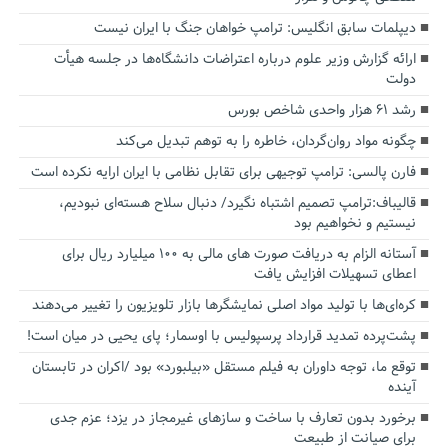
دیپلمات سابق انگلیس:‌ ترامپ خواهان جنگ با ایران نیست
ارائه گزارش وزیر علوم درباره اعتراضات دانشگاه‌ها در جلسه هیأت
دولت
رشد ۶۱ هزار واحدی شاخص بورس
چگونه مواد روان‌گردان، خاطره را به توهم تبدیل می‌کند
فارن پالسی: ترامپ توجیهی برای تقابل نظامی با ایران ارایه نکرده است
قالیباف:ترامپ تصمیم اشتباه نگیرد/ دنبال سلاح هسته‌ای نبودیم،
نیستیم و نخواهیم بود
آستانه الزام به دریافت صورت های مالی به ۱۰۰ میلیارد ریال برای
اعطای تسهیلات افزایش یافت
کره‌ای‌ها با تولید مواد اصلی نمایشگرها بازار تلویزیون را تغییر می‌دهند
پشت‌پرده تمدید قرارداد پرسپولیس با اوسمار؛ پای یحیی در میان است!
توقع ما، توجه داوران به فیلم مستقل «بیلبورد» بود /اکران در تابستان
آینده
برخورد بدون تعارف با ساخت‌ و سازهای غیرمجاز در یزد؛ عزم جدی
برای صیانت از طبیعت