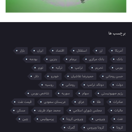
برچسب ها
آمریکا
ارز
استقلال
اقتصاد
ایران
بازار
بانک
بانک مرکزی
برجام
بنزین
بودجه
بورس
تحریم
ترامپ
ترکیه
تورم
حسن روحانی
حمیدرضا نقاشیان
خودرو
دلار
دولت
دونالد ترامپ
روحانی
روسیه
رژیم صهیونیستی
سهام
سوریه
شاخص بورس
صادرات
طلا
عراق
عربستان سعودی
قیمت نفت
مالیات
مجلس شورای اسلامی
محمد جواد ظریف
مسکن
نفت
ویروس
ویروس کرونا
پرسپولیس
چین
کرونا
کرونا ویروس
گمرک