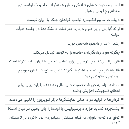
اعمال محدودیت‌های ترافیکی پایان هفته/ انسداد و یکطرفه‌سازی
مقطعی چالوس و هراز
دیپلمات سابق انگلیس:‌ ترامپ خواهان جنگ با ایران نیست
ارائه گزارش وزیر علوم درباره اعتراضات دانشگاه‌ها در جلسه هیأت
دولت
رشد ۶۱ هزار واحدی شاخص بورس
چگونه مواد روان‌گردان، خاطره را به توهم تبدیل می‌کند
فارن پالسی: ترامپ توجیهی برای تقابل نظامی با ایران ارایه نکرده است
قالیباف:ترامپ تصمیم اشتباه نگیرد/ دنبال سلاح هسته‌ای نبودیم،
نیستیم و نخواهیم بود
آستانه الزام به دریافت صورت های مالی به ۱۰۰ میلیارد ریال برای
اعطای تسهیلات افزایش یافت
کره‌ای‌ها با تولید مواد اصلی نمایشگرها بازار تلویزیون را تغییر می‌دهند
پشت‌پرده تمدید قرارداد پرسپولیس با اوسمار؛ پای یحیی در میان است!
توقع ما، توجه داوران به فیلم مستقل «بیلبورد» بود /اکران در تابستان
آینده