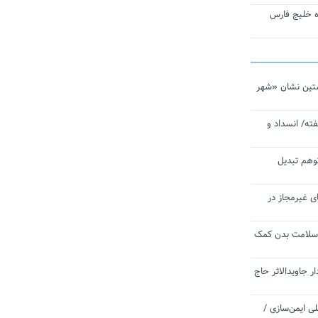
تاره خلیج فارس
تین نشان «شهر
ته/ انسداد و
توهم تبدیل
ی غیرمجاز در
 سلامت بدن کمک
 جاویدالاثر حاج
 به برنامه ملی ایمن‌سازی /