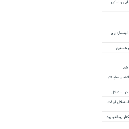
یی و اماکن
اوسمار؛ پای
ی هستیم
 شد
انشین ساپینتو
 در استقلال
استقلال لیاقت
ار رونالدو بود