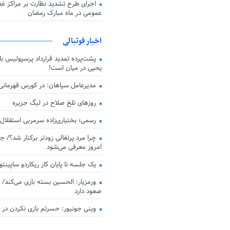
اجرای طرح تشدید نظارت بر مراکز غذا
عمومی در ماه مبارک رمضان
اخبار فوتبالی
پشت‌پرده تمدید قرارداد پرسپولیس با 
یحیی در میان است!
مدیرعامل سپاهان: در کورس قهرمان
روزهای تلخ صلاح در لیگ جزیره
رسمی؛ بختیاری‌زاده سرمربی استقلال
چرا مرد پرتغالی زودتر برکنار شد؟/ ج
امروز معرفی می‌شود
یک جلسه تا پایان کار ریکاردو ساپینتو
ورمزیار: الحسین بسته بازی می‌کند/ 
صعود دارد
وینی جونیور: حسرتم بازی نکردن در کن