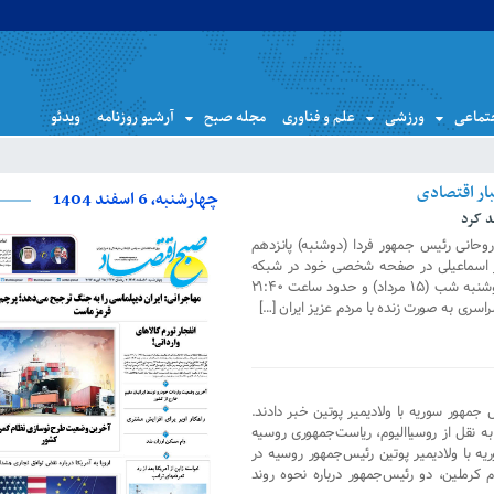
تماعی
ورزشی
علم و فناوری
مجله صبح
آرشیو روزنامه
ویدئو
چهارشنبه، 6 اسفند 1404
د کرد
حانی رئیس جمهور فردا (دوشنبه) پانزدهم
ویز اسماعیلی در صفحه شخصی خود در شبکه
اجتماعی توییتر نوشت: رئیس جمهور دوشنبه شب (۱۵ مرداد) و حدود ساعت ۲۱:۴۰
اسری به صورت زنده با مردم عزیز ایران […]
 جمهور سوریه با ولادیمیر پوتین خبر دادند.
به نقل از روسیاالیوم، ریاست‌جمهوری روسیه
یه با ولادیمیر پوتین رئیس‌جمهور روسیه در
کرملین، دو رئیس‌جمهور درباره نحوه روند