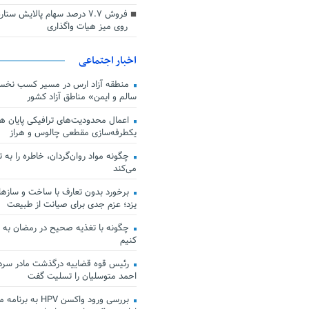
فروش ۷.۷ درصد سهام پالایش س
روی میز هیات واگذاری
اخبار اجتماعی
منطقه آزاد ارس در مسیر کسب نخس
سالم و ایمن» مناطق آزاد کشور
اعمال محدودیت‌های ترافیکی پایان هف
یکطرفه‌سازی مقطعی چالوس و هراز
چگونه مواد روان‌گردان، خاطره را به 
می‌کند
برخورد بدون تعارف با ساخت‌ و سازها
یزد؛ عزم جدی برای صیانت از طبیعت
چگونه با تغذیه صحیح در رمضان به
کنیم
رئیس قوه قضاییه درگذشت مادر سردار
احمد متوسلیان را تسلیت گفت
بررسی ورود واکسن HPV