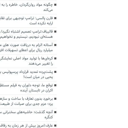
چگونه مواد روان‌گردان، خاطره را به 
می‌کند
فارن پالسی: ترامپ توجیهی برای تقابل
ارایه نکرده است
قالیباف:ترامپ تصمیم اشتباه نگیرد/ 
هسته‌ای نبودیم، نیستیم و نخواهیم 
میلیارد ریال برای اعطای تسهیلات اف
کره‌ای‌ها با تولید مواد اصلی نمایشگره
را تغییر می‌دهند
پشت‌پرده تمدید قرارداد پرسپولیس با
یحیی در میان است!
توقع ما، توجه داوران به فیلم مستقل
اکران در تابستان آینده
برخورد بدون تعارف با ساخت‌ و سازه
یزد؛ عزم جدی برای صیانت از طبیعت
آنچه گذشت؛ حاشیه‌های سخنرانی سال
کنگره
عارف:امروز بیش از هر زمان به رفاقت