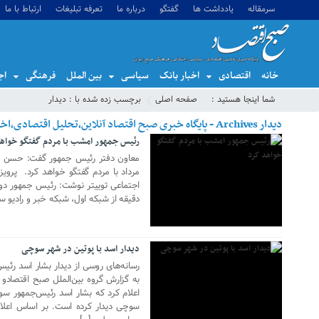
سرمقاله
یادداشت ها
گفتگو
درباره ما
تعرفه تبلیغات
ارتباط با ما
خانه
اقتصادی
اخبار بانک
سیاسی
بین الملل
فرهنگی
اج
06 آگوست 2018
شما اینجا هستید :
صفحه اصلی
برچسب زده شده با : دیدار
دیدار Archives - پایگاه خبری صبح اقتصاد آنلاین،تحلیل اقتصادی،اخبار اقتصادی
رئیس جمهور امشب با مردم گفتگو خواه
معاون دفتر رئیس جمهور گفت: حسن رو
مرداد با مردم گفتگو خواهد کرد. پر
21 نوامبر 2017
دقیقه از شبکه اول، شبکه خبر و رادیو سر
دیدار اسد با پوتین در شهر سوچی
رسانه‌های روسی از دیدار بشار اسد رئیس
به گزارش گروه بین‌الملل صبح اقتصادو 
اعلام کرد که بشار اسد رئیس‌جمهور سور
سوچی دیدار کرده است. بر اساس اعلام 
05 اکتبر 2017