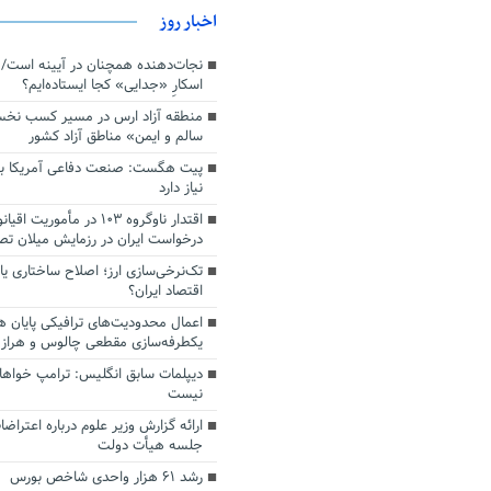
اخبار روز
اسکارِ «جدایی» کجا ایستاده‌ایم؟
منطقه آزاد ارس در مسیر کسب نخ
سالم و ایمن» مناطق آزاد کشور
پیت هگست: صنعت دفاعی آمریکا به
نیاز دارد
درخواست ایران در رزمایش میلان ت
تک‌نرخی‌سازی ارز؛ اصلاح ساختاری ی
اقتصاد ایران؟
اعمال محدودیت‌های ترافیکی پایان ه
یکطرفه‌سازی مقطعی چالوس و هراز
دیپلمات سابق انگلیس:‌ ترامپ خواها
نیست
ارائه گزارش وزیر علوم درباره اعتراضا
جلسه هیأت دولت
رشد ۶۱ هزار واحدی شاخص بورس