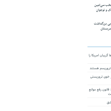
تخب سی‌امین
ک و نوجوان
بی بزرگداشت
صربستان
ریبان امریکا را
 تروریسم هستند
 خوی تروریستی
انون رفع موانع
شق