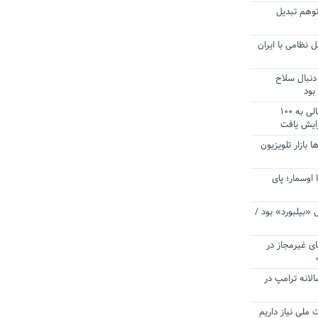
توهم تبدیل
 نظامی با ایران
دنبال سلاح
بود
آستانه الزام به دریافت صورت های مالی به ۱۰۰
زایش یافت
ا بازار تلویزیون
 اوسمار؛ پای
 «بیلبورد» بود /
ای غیرمجاز در
انه ترامپ در
 ملی نیاز داریم