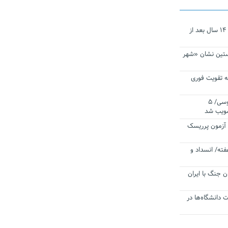
نجات‌دهنده‌ همچنان در آیینه است/ ۱۴ سال بعد از
ستین نشان «شهر
 تقویت فوری
اقتدار ناوگروه ۱۰۳ در مأموریت‌ اقیانوسی/ ۵
صویب شد
ا آزمون پرریسک
فته/ انسداد و
ن جنگ با ایران
ت دانشگاه‌ها در