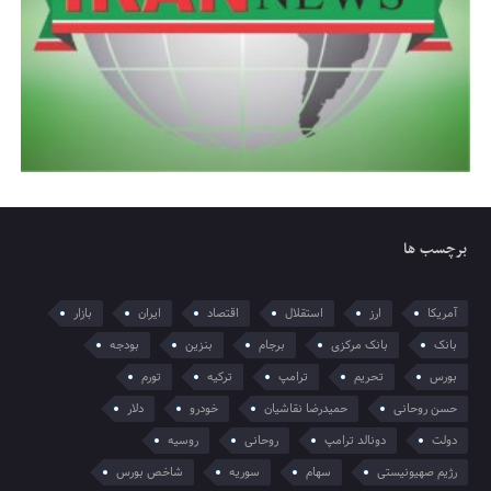
برچسب ها
آمریکا
ارز
استقلال
اقتصاد
ایران
بازار
بانک
بانک مرکزی
برجام
بنزین
بودجه
بورس
تحریم
ترامپ
ترکیه
تورم
حسن روحانی
حمیدرضا نقاشیان
خودرو
دلار
دولت
دونالد ترامپ
روحانی
روسیه
رژیم صهیونیستی
سهام
سوریه
شاخص بورس