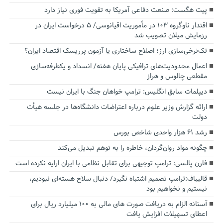
پیت هگست: صنعت دفاعی آمریکا به تقویت فوری نیاز دارد
اقتدار ناوگروه ۱۰۳ در مأموریت‌ اقیانوسی/ ۵ درخواست ایران در
رزمایش میلان تصویب شد
تک‌نرخی‌سازی ارز؛ اصلاح ساختاری یا آزمون پرریسک اقتصاد ایران؟
اعمال محدودیت‌های ترافیکی پایان هفته/ انسداد و یکطرفه‌سازی
مقطعی چالوس و هراز
دیپلمات سابق انگلیس:‌ ترامپ خواهان جنگ با ایران نیست
ارائه گزارش وزیر علوم درباره اعتراضات دانشگاه‌ها در جلسه هیأت
دولت
رشد ۶۱ هزار واحدی شاخص بورس
چگونه مواد روان‌گردان، خاطره را به توهم تبدیل می‌کند
فارن پالسی: ترامپ توجیهی برای تقابل نظامی با ایران ارایه نکرده است
قالیباف:ترامپ تصمیم اشتباه نگیرد/ دنبال سلاح هسته‌ای نبودیم،
نیستیم و نخواهیم بود
آستانه الزام به دریافت صورت های مالی به ۱۰۰ میلیارد ریال برای
اعطای تسهیلات افزایش یافت