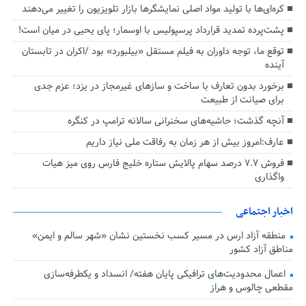
کره‌ای‌ها با تولید مواد اصلی نمایشگرها بازار تلویزیون را تغییر می‌دهند
پشت‌پرده تمدید قرارداد پرسپولیس با اوسمار؛ پای یحیی در میان است!
توقع ما، توجه داوران به فیلم مستقل «بیلبورد» بود /اکران در تابستان
آینده
برخورد بدون تعارف با ساخت‌ و سازهای غیرمجاز در یزد؛ عزم جدی
برای صیانت از طبیعت
آنچه گذشت؛ حاشیه‌های سخنرانی سالانه ترامپ در کنگره
عارف:امروز بیش از هر زمان به رفاقت ملی نیاز داریم
فروش ۷.۷ درصد سهام پالایش ستاره خلیج فارس روی میز هیات
واگذاری
اخبار اجتماعی
منطقه آزاد ارس در مسیر کسب نخستین نشان «شهر سالم و ایمن»
مناطق آزاد کشور
اعمال محدودیت‌های ترافیکی پایان هفته/ انسداد و یکطرفه‌سازی
مقطعی چالوس و هراز