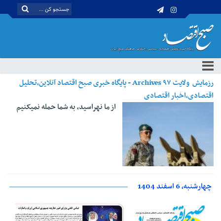
رزمایش ولایت ۹۷ Archives - پایگاه خبری صبح اقتصاد آنلاین،تحلیل
اقتصادی،اخبار اقتصادی
از ما نهراسید، به شما حمله نمیکنیم
چهارشنبه، 6 اسفند 1404