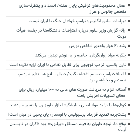
اعمال محدودیت‌های ترافیکی پایان هفته/ انسداد و یکطرفه‌سازی
مقطعی چالوس و هراز
دیپلمات سابق انگلیس:‌ ترامپ خواهان جنگ با ایران نیست
ارائه گزارش وزیر علوم درباره اعتراضات دانشگاه‌ها در جلسه هیأت
دولت
رشد ۶۱ هزار واحدی شاخص بورس
چگونه مواد روان‌گردان، خاطره را به توهم تبدیل می‌کند
فارن پالسی: ترامپ توجیهی برای تقابل نظامی با ایران ارایه نکرده است
قالیباف:ترامپ تصمیم اشتباه نگیرد/ دنبال سلاح هسته‌ای نبودیم،
نیستیم و نخواهیم بود
آستانه الزام به دریافت صورت های مالی به ۱۰۰ میلیارد ریال برای
اعطای تسهیلات افزایش یافت
کره‌ای‌ها با تولید مواد اصلی نمایشگرها بازار تلویزیون را تغییر می‌دهند
پشت‌پرده تمدید قرارداد پرسپولیس با اوسمار؛ پای یحیی در میان است!
توقع ما، توجه داوران به فیلم مستقل «بیلبورد» بود /اکران در تابستان
آینده