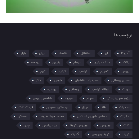
برچسب ها
آمریکا
ارز
استقلال
اقتصاد
ایران
بازار
بانک
بانک مرکزی
برجام
بنزین
بودجه
بورس
تحریم
ترامپ
ترکیه
تورم
حسن روحانی
حمیدرضا نقاشیان
خودرو
دلار
دولت
دونالد ترامپ
روحانی
روسیه
رژیم صهیونیستی
سهام
سوریه
شاخص بورس
صادرات
طلا
عراق
عربستان سعودی
قیمت نفت
مالیات
مجلس شورای اسلامی
محمد جواد ظریف
مسکن
نفت
ویروس
ویروس کرونا
پرسپولیس
چین
کرونا
کرونا ویروس
گمرک