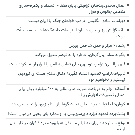
اعمال محدودیت‌های ترافیکی پایان هفته/ انسداد و یکطرفه‌سازی
مقطعی چالوس و هراز
دیپلمات سابق انگلیس:‌ ترامپ خواهان جنگ با ایران نیست
ارائه گزارش وزیر علوم درباره اعتراضات دانشگاه‌ها در جلسه هیأت
دولت
رشد ۶۱ هزار واحدی شاخص بورس
چگونه مواد روان‌گردان، خاطره را به توهم تبدیل می‌کند
فارن پالسی: ترامپ توجیهی برای تقابل نظامی با ایران ارایه نکرده است
قالیباف:ترامپ تصمیم اشتباه نگیرد/ دنبال سلاح هسته‌ای نبودیم،
نیستیم و نخواهیم بود
آستانه الزام به دریافت صورت های مالی به ۱۰۰ میلیارد ریال برای
اعطای تسهیلات افزایش یافت
کره‌ای‌ها با تولید مواد اصلی نمایشگرها بازار تلویزیون را تغییر می‌دهند
پشت‌پرده تمدید قرارداد پرسپولیس با اوسمار؛ پای یحیی در میان است!
توقع ما، توجه داوران به فیلم مستقل «بیلبورد» بود /اکران در تابستان
آینده