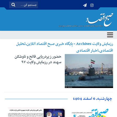
رزمایش ولایت Archives - پایگاه خبری صبح اقتصاد آنلاین،تحلیل
اقتصادی،اخبار اقتصادی
حضور زیردریایی فاتح و ناوشکن
سهند در رزمایش ولایت ۹۷
چهارشنبه، 6 اسفند 1404