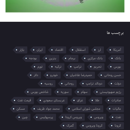
برچسب ها
آمریکا
ارز
استقلال
اقتصاد
ایران
بازار
بانک
بانک مرکزی
برجام
بنزین
بودجه
بورس
تحریم
ترامپ
ترکیه
تورم
حسن روحانی
حمیدرضا نقاشیان
خودرو
دلار
دولت
دونالد ترامپ
روحانی
روسیه
رژیم صهیونیستی
سهام
سوریه
شاخص بورس
صادرات
طلا
عراق
عربستان سعودی
قیمت نفت
مالیات
مجلس شورای اسلامی
محمد جواد ظریف
مسکن
نفت
ویروس
ویروس کرونا
پرسپولیس
چین
کرونا
کرونا ویروس
گمرک