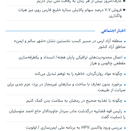
عارف:امروز بیش از هر زمان به رفاقت ملی نیاز داریم
فروش ۷.۷ درصد سهام پالایش ستاره خلیج فارس روی میز هیات
واگذاری
اخبار اجتماعی
منطقه آزاد ارس در مسیر کسب نخستین نشان «شهر سالم و ایمن»
مناطق آزاد کشور
اعمال محدودیت‌های ترافیکی پایان هفته/ انسداد و یکطرفه‌سازی
مقطعی چالوس و هراز
چگونه مواد روان‌گردان، خاطره را به توهم تبدیل می‌کند
برخورد بدون تعارف با ساخت‌ و سازهای غیرمجاز در یزد؛ عزم جدی برای
صیانت از طبیعت
چگونه با تغذیه صحیح در رمضان به سلامت بدن کمک کنیم
رئیس قوه قضاییه درگذشت مادر سردار جاویدالاثر حاج احمد متوسلیان
را تسلیت گفت
بررسی ورود واکسن HPV به برنامه ملی ایمن‌سازی / اولویت