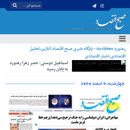
رهنورد Archives - پایگاه خبری صبح اقتصاد آنلاین،تحلیل
اقتصادی،اخبار اقتصادی
اسماعیل دوستی: حصر زهرا رهنورد
به پایان رسید
چهارشنبه، 6 اسفند 1404