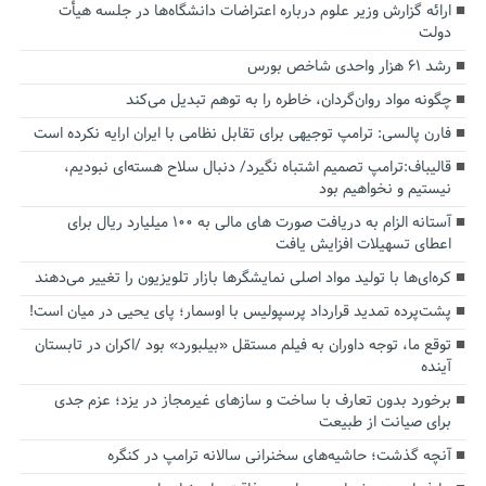
ارائه گزارش وزیر علوم درباره اعتراضات دانشگاه‌ها در جلسه هیأت
دولت
رشد ۶۱ هزار واحدی شاخص بورس
چگونه مواد روان‌گردان، خاطره را به توهم تبدیل می‌کند
فارن پالسی: ترامپ توجیهی برای تقابل نظامی با ایران ارایه نکرده است
قالیباف:ترامپ تصمیم اشتباه نگیرد/ دنبال سلاح هسته‌ای نبودیم،
نیستیم و نخواهیم بود
آستانه الزام به دریافت صورت های مالی به ۱۰۰ میلیارد ریال برای
اعطای تسهیلات افزایش یافت
کره‌ای‌ها با تولید مواد اصلی نمایشگرها بازار تلویزیون را تغییر می‌دهند
پشت‌پرده تمدید قرارداد پرسپولیس با اوسمار؛ پای یحیی در میان است!
توقع ما، توجه داوران به فیلم مستقل «بیلبورد» بود /اکران در تابستان
آینده
برخورد بدون تعارف با ساخت‌ و سازهای غیرمجاز در یزد؛ عزم جدی
برای صیانت از طبیعت
آنچه گذشت؛ حاشیه‌های سخنرانی سالانه ترامپ در کنگره