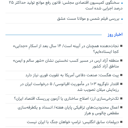
سخنگوی کمیسیون اقتصادی مجلس: قانون رفع موانع تولید حداکثر ۲۵
درصد اجرایی شده است
بررسی فیلم شمس و مولانا مست عشق
اخبار روز
نجات‌دهنده‌ همچنان در آیینه است/ ۱۴ سال بعد از اسکارِ «جدایی»
کجا ایستاده‌ایم؟
منطقه آزاد ارس در مسیر کسب نخستین نشان «شهر سالم و ایمن»
مناطق آزاد کشور
پیت هگست: صنعت دفاعی آمریکا به تقویت فوری نیاز دارد
اقتدار ناوگروه ۱۰۳ در مأموریت‌ اقیانوسی/ ۵ درخواست ایران در
رزمایش میلان تصویب شد
تک‌نرخی‌سازی ارز؛ اصلاح ساختاری یا آزمون پرریسک اقتصاد ایران؟
اعمال محدودیت‌های ترافیکی پایان هفته/ انسداد و یکطرفه‌سازی
مقطعی چالوس و هراز
دیپلمات سابق انگلیس:‌ ترامپ خواهان جنگ با ایران نیست