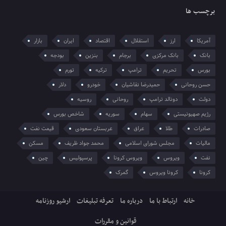
برچسب ها
آمریکا
ارز
استقلال
اقتصاد
ایران
بازار
بانک
بانک مرکزی
برجام
بنزین
بودجه
بورس
تحریم
ترامپ
ترکیه
تورم
حسن روحانی
حمیدرضا نقاشیان
خودرو
دلار
دولت
دونالد ترامپ
روحانی
روسیه
رژیم صهیونیستی
سهام
سوریه
شاخص بورس
صادرات
طلا
عراق
عربستان سعودی
قیمت نفت
مالیات
مجلس شورای اسلامی
محمد جواد ظریف
مسکن
نفت
ویروس
ویروس کرونا
پرسپولیس
چین
کرونا
کرونا ویروس
گمرک
خانه
ارتباط با ما
درباره ما
تعرفه تبلیغات
ارشیو روزنامه
قوانین و مقررات