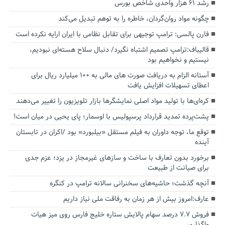
رشد ۶۱ هزار واحدی شاخص بورس
چگونه مواد روان‌گردان، خاطره را به توهم تبدیل می‌کند
فارن پالسی: ترامپ توجیهی برای تقابل نظامی با ایران ارایه نکرده است
قالیباف:ترامپ تصمیم اشتباه نگیرد/ دنبال سلاح هسته‌ای نبودیم،
نیستیم و نخواهیم بود
آستانه الزام به دریافت صورت های مالی به ۱۰۰ میلیارد ریال برای
اعطای تسهیلات افزایش یافت
کره‌ای‌ها با تولید مواد اصلی نمایشگرها بازار تلویزیون را تغییر می‌دهند
پشت‌پرده تمدید قرارداد پرسپولیس با اوسمار؛ پای یحیی در میان است!
توقع ما، توجه داوران به فیلم مستقل «بیلبورد» بود /اکران در تابستان
آینده
برخورد بدون تعارف با ساخت‌ و سازهای غیرمجاز در یزد؛ عزم جدی
برای صیانت از طبیعت
آنچه گذشت؛ حاشیه‌های سخنرانی سالانه ترامپ در کنگره
عارف:امروز بیش از هر زمان به رفاقت ملی نیاز داریم
فروش ۷.۷ درصد سهام پالایش ستاره خلیج فارس روی میز هیات
واگذاری