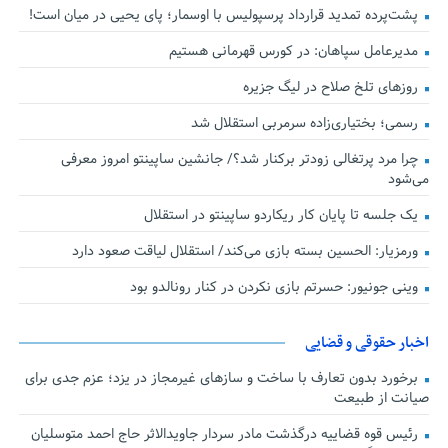
پشت‌پرده تمدید قرارداد پرسپولیس با اوسمار؛ پای یحیی در میان است!
مدیرعامل سپاهان: در کورس قهرمانی هستیم
روزهای تلخ صلاح در لیگ جزیره
رسمی؛ بختیاری‌زاده سرمربی استقلال شد
چرا مرد پرتغالی زودتر برکنار شد؟/ جانشین ساپینتو امروز معرفی
می‌شود
یک جلسه تا پایان کار ریکاردو ساپینتو در استقلال
ورمزیار: الحسین بسته بازی می‌کند/ استقلال لیاقت صعود دارد
وینی جونیور: حسرتم بازی نکردن در کنار رونالدو بود
اخبار حقوقی و قضایی
برخورد بدون تعارف با ساخت‌ و سازهای غیرمجاز در یزد؛ عزم جدی برای
صیانت از طبیعت
رئیس قوه قضاییه درگذشت مادر سردار جاویدالاثر حاج احمد متوسلیان