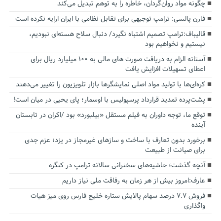
چگونه مواد روان‌گردان، خاطره را به توهم تبدیل می‌کند
فارن پالسی: ترامپ توجیهی برای تقابل نظامی با ایران ارایه نکرده است
قالیباف:ترامپ تصمیم اشتباه نگیرد/ دنبال سلاح هسته‌ای نبودیم،
نیستیم و نخواهیم بود
آستانه الزام به دریافت صورت های مالی به ۱۰۰ میلیارد ریال برای
اعطای تسهیلات افزایش یافت
کره‌ای‌ها با تولید مواد اصلی نمایشگرها بازار تلویزیون را تغییر می‌دهند
پشت‌پرده تمدید قرارداد پرسپولیس با اوسمار؛ پای یحیی در میان است!
توقع ما، توجه داوران به فیلم مستقل «بیلبورد» بود /اکران در تابستان
آینده
برخورد بدون تعارف با ساخت‌ و سازهای غیرمجاز در یزد؛ عزم جدی
برای صیانت از طبیعت
آنچه گذشت؛ حاشیه‌های سخنرانی سالانه ترامپ در کنگره
عارف:امروز بیش از هر زمان به رفاقت ملی نیاز داریم
فروش ۷.۷ درصد سهام پالایش ستاره خلیج فارس روی میز هیات
واگذاری