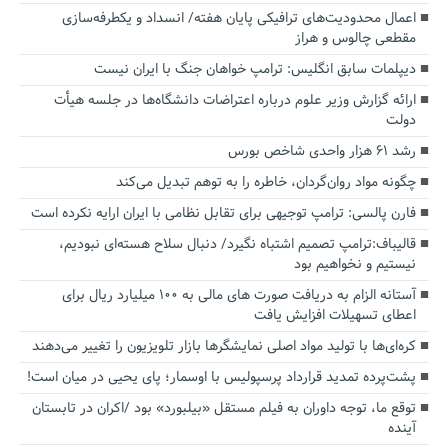
اعمال محدودیت‌های ترافیکی پایان هفته/ انسداد و یکطرفه‌سازی
مقطعی چالوس و هراز
دیپلمات سابق انگلیس:‌ ترامپ خواهان جنگ با ایران نیست
ارائه گزارش وزیر علوم درباره اعتراضات دانشگاه‌ها در جلسه هیأت
دولت
رشد ۶۱ هزار واحدی شاخص بورس
چگونه مواد روان‌گردان، خاطره را به توهم تبدیل می‌کند
فارن پالسی: ترامپ توجیهی برای تقابل نظامی با ایران ارایه نکرده است
قالیباف:ترامپ تصمیم اشتباه نگیرد/ دنبال سلاح هسته‌ای نبودیم،
نیستیم و نخواهیم بود
آستانه الزام به دریافت صورت های مالی به ۱۰۰ میلیارد ریال برای
اعطای تسهیلات افزایش یافت
کره‌ای‌ها با تولید مواد اصلی نمایشگرها بازار تلویزیون را تغییر می‌دهند
پشت‌پرده تمدید قرارداد پرسپولیس با اوسمار؛ پای یحیی در میان است!
توقع ما، توجه داوران به فیلم مستقل «بیلبورد» بود /اکران در تابستان
آینده