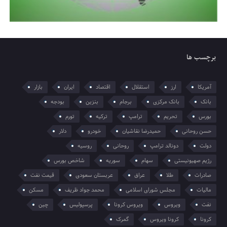
برچسب ها
آمریکا
ارز
استقلال
اقتصاد
ایران
بازار
بانک
بانک مرکزی
برجام
بنزین
بودجه
بورس
تحریم
ترامپ
ترکیه
تورم
حسن روحانی
حمیدرضا نقاشیان
خودرو
دلار
دولت
دونالد ترامپ
روحانی
روسیه
رژیم صهیونیستی
سهام
سوریه
شاخص بورس
صادرات
طلا
عراق
عربستان سعودی
قیمت نفت
مالیات
مجلس شورای اسلامی
محمد جواد ظریف
مسکن
نفت
ویروس
ویروس کرونا
پرسپولیس
چین
کرونا
کرونا ویروس
گمرک