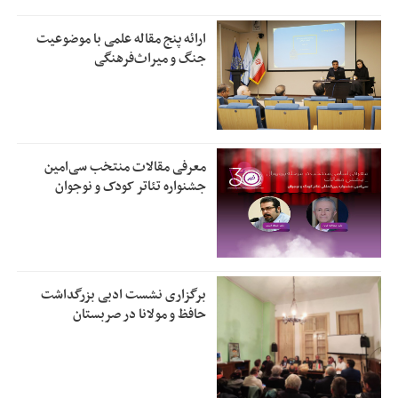
ارائه پنج مقاله علمی با موضوعیت
جنگ و میراث‌فرهنگی
معرفی مقالات منتخب سی‌امین
جشنواره تئاتر کودک و نوجوان
برگزاری نشست ادبی بزرگداشت
حافظ و مولانا در صربستان