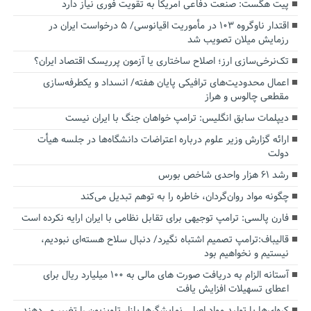
پیت هگست: صنعت دفاعی آمریکا به تقویت فوری نیاز دارد
اقتدار ناوگروه ۱۰۳ در مأموریت‌ اقیانوسی/ ۵ درخواست ایران در
رزمایش میلان تصویب شد
تک‌نرخی‌سازی ارز؛ اصلاح ساختاری یا آزمون پرریسک اقتصاد ایران؟
اعمال محدودیت‌های ترافیکی پایان هفته/ انسداد و یکطرفه‌سازی
مقطعی چالوس و هراز
دیپلمات سابق انگلیس:‌ ترامپ خواهان جنگ با ایران نیست
ارائه گزارش وزیر علوم درباره اعتراضات دانشگاه‌ها در جلسه هیأت
دولت
رشد ۶۱ هزار واحدی شاخص بورس
چگونه مواد روان‌گردان، خاطره را به توهم تبدیل می‌کند
فارن پالسی: ترامپ توجیهی برای تقابل نظامی با ایران ارایه نکرده است
قالیباف:ترامپ تصمیم اشتباه نگیرد/ دنبال سلاح هسته‌ای نبودیم،
نیستیم و نخواهیم بود
آستانه الزام به دریافت صورت های مالی به ۱۰۰ میلیارد ریال برای
اعطای تسهیلات افزایش یافت
کره‌ای‌ها با تولید مواد اصلی نمایشگرها بازار تلویزیون را تغییر می‌دهند