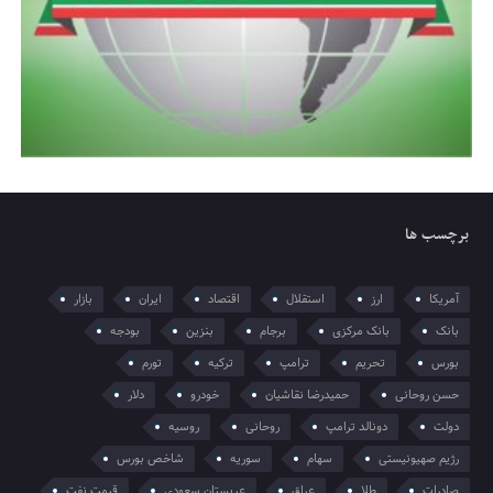
برچسب ها
آمریکا
ارز
استقلال
اقتصاد
ایران
بازار
بانک
بانک مرکزی
برجام
بنزین
بودجه
بورس
تحریم
ترامپ
ترکیه
تورم
حسن روحانی
حمیدرضا نقاشیان
خودرو
دلار
دولت
دونالد ترامپ
روحانی
روسیه
رژیم صهیونیستی
سهام
سوریه
شاخص بورس
صادرات
طلا
عراق
عربستان سعودی
قیمت نفت