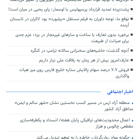
پشت‌پرده تمدید قرارداد پرسپولیس با اوسمار؛ پای یحیی در میان است!
توقع ما، توجه داوران به فیلم مستقل «بیلبورد» بود /اکران در تابستان
آینده
برخورد بدون تعارف با ساخت‌ و سازهای غیرمجاز در یزد؛ عزم جدی
برای صیانت از طبیعت
آنچه گذشت؛ حاشیه‌های سخنرانی سالانه ترامپ در کنگره
عارف:امروز بیش از هر زمان به رفاقت ملی نیاز داریم
فروش ۷.۷ درصد سهام پالایش ستاره خلیج فارس روی میز هیات
واگذاری
اخبار اجتماعی
منطقه آزاد ارس در مسیر کسب نخستین نشان «شهر سالم و ایمن»
مناطق آزاد کشور
اعمال محدودیت‌های ترافیکی پایان هفته/ انسداد و یکطرفه‌سازی
مقطعی چالوس و هراز
چگونه مواد روان‌گردان، خاطره را به توهم تبدیل می‌کند