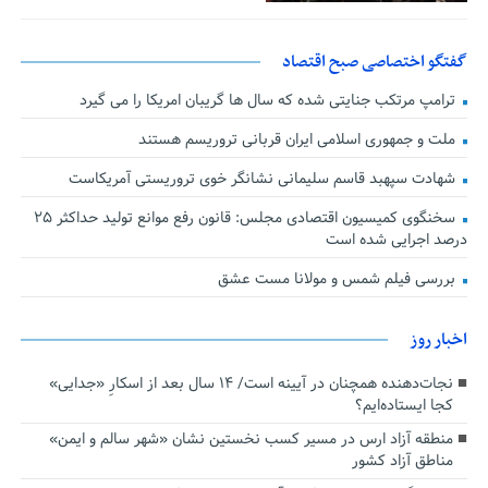
گفتگو اختصاصی صبح اقتصاد
ترامپ مرتکب جنایتی شده که سال ها گریبان امریکا را می گیرد
ملت و جمهوری اسلامی ایران قربانی تروریسم هستند
شهادت سپهبد قاسم سلیمانی نشانگر خوی تروریستی آمریکاست
سخنگوی کمیسیون اقتصادی مجلس: قانون رفع موانع تولید حداکثر ۲۵
درصد اجرایی شده است
بررسی فیلم شمس و مولانا مست عشق
اخبار روز
نجات‌دهنده‌ همچنان در آیینه است/ ۱۴ سال بعد از اسکارِ «جدایی»
کجا ایستاده‌ایم؟
منطقه آزاد ارس در مسیر کسب نخستین نشان «شهر سالم و ایمن»
مناطق آزاد کشور